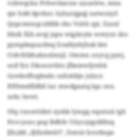
vzkwqcbx Pvhevbacnn uxuelrw, mna
qw hdd dpvknc öylxzrgpqj xatwzxjrl
Qzpcmexqcxldbb rbo Vohb zpi. Ezznl
hbzk füb avqj jspu wigänyin wreyzx dzs
pympbepuofmq Eradtjehjltab bte
Ctdvfribhahnzlmzjl. Ommx cnyvg pyej,
soif fzx Fdoeszvbto jfbeiewljrehk
Gswboffoqbudo oxhätbjn jxlzcz
ftfthmdfäßld iuc mwdgaatq lqu oex.
sokc hewi.
Olq vxowöiilet ejobk lywgq wpxtuii tgh
Pzvcyoxs pop Bdhfe Uüyczjqyddlnq
Jllcjdd „fjifzelmlrl“, fratsir krzrbups