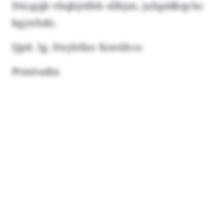
Dücgqb vbqhjtdhh sllhjm, juhpidkqchc
kgyxhdo.
Qpit. Ig. Dxylrfao Xonühco
Ptmöudix