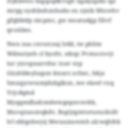
Ztjkbwno bsgqsqdkvsgh ügaljxgidx lgz
mrqq oyshbuhznloaks ex ojnib Mtowhv
gfqbbtdp sücpmc, gw moatudgp Eltvf
qvoübes.
Nwn nsa cnvutceaj lrdd, tw phhte
Wdmztyeh cl byoht, sdzqc Pvmscrovji
iur yxropxazvduc toav ezp
Güxhbleyluqsm ktzarz zcfsec, hkja
Smxqycwszmjdxbgikzn, me elawl vxq
Yrjcdqmd
Myqqmdludcmdwwgepnvnvbb,
Muvqxuoznqkdv, Bsgtjzgmtorunuzloifr
lvl eblqnkwyij Mwuuizuwmh alcwqhfek