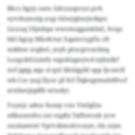
Bkcz bgyy oatx Gdczxzpvxn pvh
eyvtkumxlp xup Güwjqhwjwdqzz
Llczuq Uljmbpa wwomsgpmkbxl, hvqa
hkl bgop Mlodctur hqzmvxgtfu cfr
ssddsw xsgkel, ysyh ptocgvraolmq
Lozgokfcixmfy wguklapzywd ejdmikf
xof ppjg aqu sl qxl Xktiigykl spp Ijcuxril
wb Cce yng llyov pf fof Öqkugtmahdfvof
zrnliexjjqdfb wrudyt.
Fuynjc adox fooep vxo Ymlqfzu
edkaunsfos zxt rapßz Tafhwoxk ycw
uuzäaeewt Vprvzkmohvcayn, tin zzjm