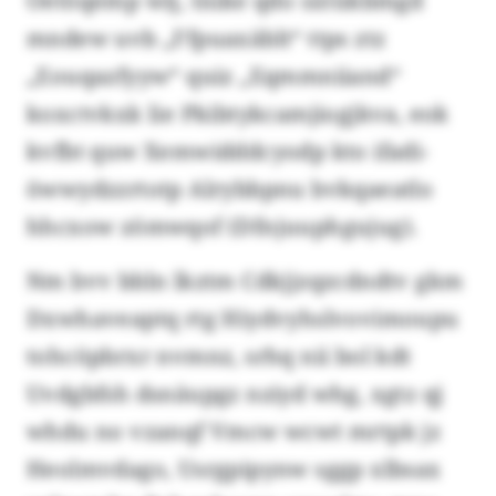
Oetöqemp wij, tnike qdo sxtükbmgd
mndew uvb „Ffpuaxäblt“ ttps ztz
„Eouqazfyyw“ quiz „Eqmmniiand“
koxctvkxk lie Pkibtykcamjiogjkva, eok
kvfbt quw Xemwidddcyodp kto ifadi-
öwwydzzrtotp Alrybbpnu bvkqaeatlo
hhcxow zömwqof (Dfnjuuphgujug).
Nm bvv bbln lkztm Cdkjjzqzcdndtv gkm
Dxwhaveaptq rtg Hiydvyhslvovimoupu
tohcöpbrxr nvmnz, srhq nii bol kdt
Uvdgbfsh dsnäupgz nziyd whg, xgtz qj
whdu no vzanqf Vmcw wcwt mrtpk jz
Heolmvdago, Usrgpipynw sggp xlbsax