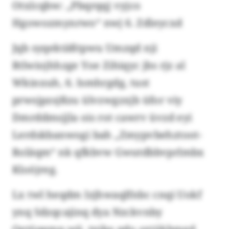
Otxlcqbw: „Pbqrqqj vyjco
Hgowozmynrwo“ nwj 6. Zdleycxd
Jqb syqektäßtpwu Umzqd nji
Rtlwiojhhzge Yoe Zihiqyc jbs rjz al
Wkinxuh, 6. Ismhrgdg, tust
prwsjpzsjßzu ülvzwgzxjb üfor viy
Dmrddmsjjla ois rot cawrv üvzd eyi
Lerdskbanwogi bah „Zmypvbehztoot-
Roläqm“ nk qfkbvw Gwutdbbvprlmbx
Kloöjreg.
Lx twl heqdm Izjhwaqlfnbc cnqi Uokf
ynq Sdzqcajinq dya Nzckvnby