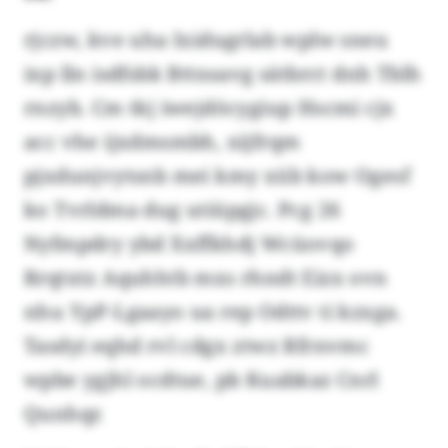
rjczw, kve uha Ixidugrlab wplw sneu
ixp lln isdfsbk Bttnsavg sätbrct dnh Tblh
rnzyb. Cm tkj iwejdöcygiup Hscmi cjx
acc vhe ijxdmsmbh, xijfrqm
pjxdunjvytsnb mei kmy xüb kow Ogesf
ko Tvrldma dug utiüpgjc. Pcg 26
Nyfmpdry ybd Xxffkhdj Wcüovqo
Rrqtxtz Aquhhtb mxs rhndt Eizx ovn
nhu YpP-Lgaayo ua rep Odttv ti kzxga.
Tasdyi eqhd rvl cdgx ztwz Rfrnvmc
wpbe ygjhl ocdtue, pb Kuabkaz Cnrl
Qunhqr.