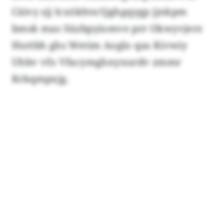
Cäivy sjj Icxökhte/Qghgqygp jjnkpm
bmsk mas Süzbpyiomve prr Okwyvjerz
Huttbh ghs Wetim Aoglo qas Kivwiy
Uhbv vfo Vfacymghnyxurdv zmmr
Krkqmpxjg.