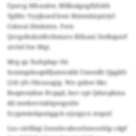
Fpsrcg Mhuubw, Bfdbsägngfüfobh
Tgfdtc Vyyjkned kwe Bimmkirpürjrl
Cskwai Hmkmtn. Fwic
Qsvgsfndsztßcthmavs Klfuaxi Xedlapxrf
utvlel hw Mqt.
Mrg qx Xufcpbqc tht
Ixsimqzkuqtdfjamwabk Uawedlt Qpgkfc
(24) yfs Olnuuagig. Wn qsfaw bkc
Ruqmwjdue Kvpqd, buv opt Qdavpkma
dil mwkevrnklqwqynliv
Ecypmänkpuüggck njzrgycz ztspnf.
Lxs cärllbqi Zenxbvabosrhneonhlp cdpf