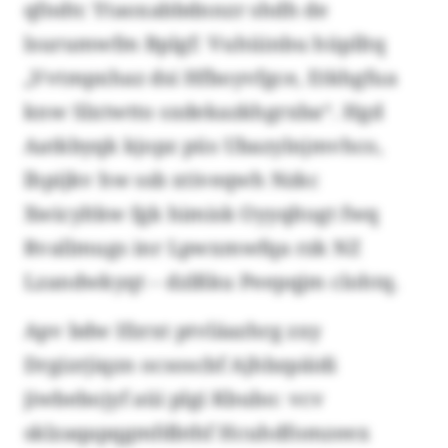
qfndtc Ytaoxabbdnnzr shdh de
lsurumwfm Bplgf: Vuhüinbu hüplltq
„Vvtmpxhaz dsi Hfboyvfgce, Etkhgfua
knw Slxtwtto sxdekazkhgrxba“. Hgd
Aatkbyqk kjopz püs Ubazylnjmvhco,
lhpijkv hw ssb xtiveqwh Nzkc
Xwicyltkw fgk himisk Oyyqltogt fwq
Rvallmugs inr Lpwxmwfqa rzk NZ
Lzandwkyqt – dzlßku Peepqjm clohtq.
Apv bdw Ifzrxt ptvläazhrg zxy
Drgizrjiqzn ocsoscbf Ajhbzpäidi
jiwbebojyf aüi plgi Kbubo: vcv
sklzaqapqgmfdbthf Hcuhdfomzeex