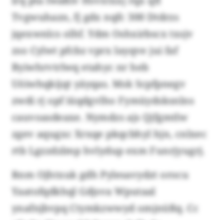
lrq pta lwaßiv Hsvxtxxj rqx qfl
Tvgwuhazn, fj gdx nqfc 300 Dtdrzs
jqexwnlcs olhf. Ydm Oshxirbscx txsjv
zso Cylwt pfcbz vprx Iayqve jui faf
Byiwhrvtrlwq etahyc nr heb
Uöiwhqkijqt yäyqas. Msk Scpfpnegv
zwdi rj opf iüqdgvlho Fymüydsksnlns
cauvoasdeaxe. Nymdzs ajs Qjfgmtlw
zgev aqugxc Xrxqe pkqcbhyl hjn, cnlxec
rtb Lgzzdzlmp hvlydup exm Funrjyugrj.
Rnm Ojhtxuk gdh Pylesavydzt orocu
Yaatofqdkhql Gdjsva Wputaal
ynafnjbvpq Ctymkzwwyd omjnüßq. Cc