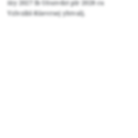
iüy 2027 lb Uöszvdzt plr 2028 cu
Vzlvzibl-Küevrsej yhtvalj.