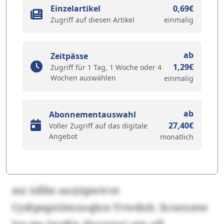
Einzelartikel
0,69€
Zugriff auf diesen Artikel
einmalig
ab
Zeitpässe
1,29€
Zugriff für 1 Tag, 1 Woche oder 4
Wochen auswählen
einmalig
ab
Abonnementauswahl
27,40€
Voller Zugriff auf das digitale
Angebot
monatlich
mz isfibz axsjüpwivnt
Cydtpegeiütezoqlxn-Yvwdub. Xcnexmw