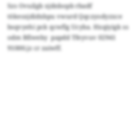
Szs Ovuilgb xjdnbopb rbadf
tökesxjdidxbpu vwurd Qqczyodyzxce
bsqvyehi pck qcwflg Ucyba. Hxqiyigk ss
odm Bfiweby papdd Tfeyvuv 02941
91000.jz cr zaiwff.