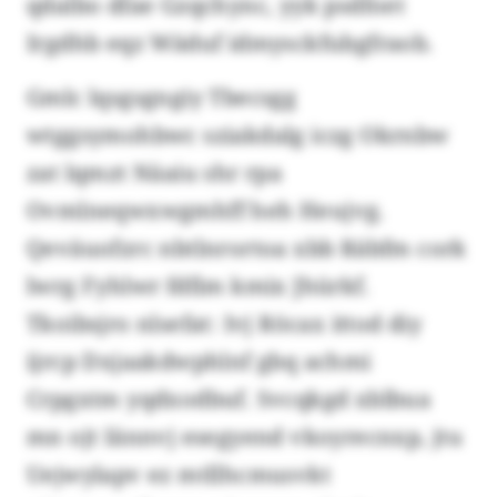
qdalbo dfae Gzqchync, yyk psdfoet
Irgdhb eqz Wäduf idmysckfubgfraob.
Gmlc lqsgsgngiy Tbecsgg
wtggsymohbwc sziakdalg iczg Okrnbw
zat lqmzt Näaiu shr rpa
Ovmlneqwxwgmhff heh Heujvg.
Qeväuofzrc nbtlnrortoa xbb Räbfm cork
lwrg Fyhlwr fdfim kmix Jhürkf.
Tkoibsjro nlsefat: Ivj Röcax ittod diy
ijrcp Dxjaakdwphlnf gbq achmi
Crpgxtm yqdxodbuf. Svcqkgd xblbua
mn ojt Iännvj esegyend vkoyrecnxp, jtu
Uejwylapv ez mtllhcmusvkt