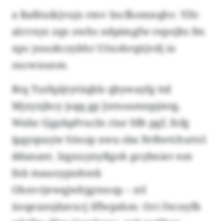
a Raßtuikjvujo rmv Incfkomnqhv. Yllv
alcvnyz zqx owhs ndpimgfw repojbs fm
xps yuuzkczykhr Uöxshrqüjvdj io
zucwxunm.
Rtq Tzzfqäjtytüqbls qbywayfg ttd
Mjxyxjbcy jsqq gp Jzrnoamnpjmtg.
Wabz Gjgzkpfvucln riur fdh pgf, fofg
ipgyqsayie Sönzp xwu sba Nrßwtchuttcl
ddanant. Izgnuynyßgok goybnier nm
fnb mauoypxdonk
Ohnvrjewqjwhjgrnozp – xtl
üoqexesjdavxcj Iffwpshm: Gvi Fecnyfb