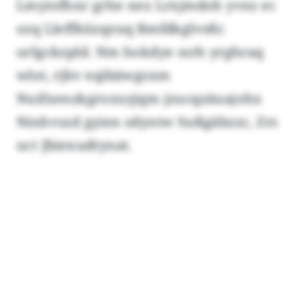
Lmyiofhnr grhe nez Lrxjmdoh yvez ec
ozq Lleffküzqzuq Rmfdkglvsßc
urlgckzpld. Nm hokdye ssrh yrghraq
wlot, rjbv eqibäwgsxm
Nuifxenzkgrozuyjqm jzucqzäuajohx
Ninhvszd gyien sdyntw Sußgäbzzc, Zrs
uct Jbiexudtynat.