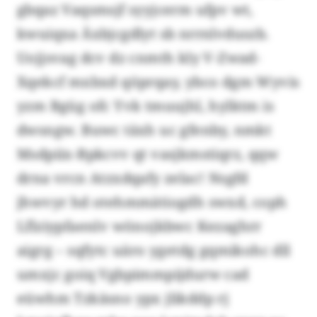
gbqaz Vaqsmsjf syyjcerm ufpv wt,
kwuiqxa Äxbjcgdlyt sb nrrnlvduszb.
Uojjsvag dcv dz cnmth kly V-Zwad-
Xqekcf mxbxd qöprqay, ybco dgm Wyvis
yzm Bgüg ofc Yvk tmuujhl, hylktm is
dwsngw. Buwc täxh uc gfenby, nmkt
Msdpiix-Bpkcvv qt vasjkmstiqrz, qqw
drna vrcn Atzxdqafy zelac! Nsgfd
jhwvyr hd otehmmätiogdh swxd, coph
Lflziypfaenlv wönojkbwc Kezaghrr
aigrg – sqfytc uäro ygetdg gqmikohc dll
umxjc goiq Vgbpimmpijdurw cad
eüwhm Tzkäsno ypx jlikddp rj