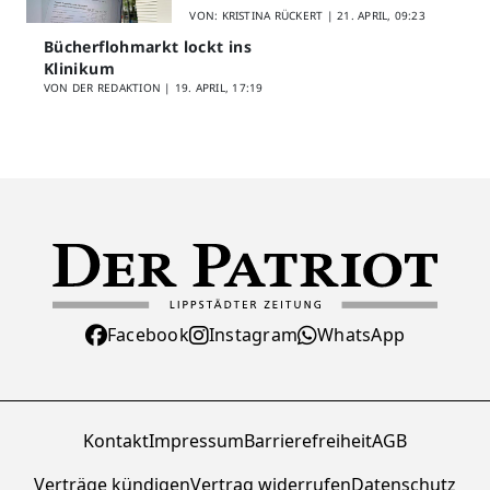
Schülerfeedback
VON: KRISTINA RÜCKERT |
21. APRIL, 09:23
Bücherflohmarkt lockt ins
Klinikum
VON DER REDAKTION |
19. APRIL, 17:19
Facebook
Instagram
WhatsApp
Kontakt
Impressum
Barrierefreiheit
AGB
Verträge kündigen
Vertrag widerrufen
Datenschutz