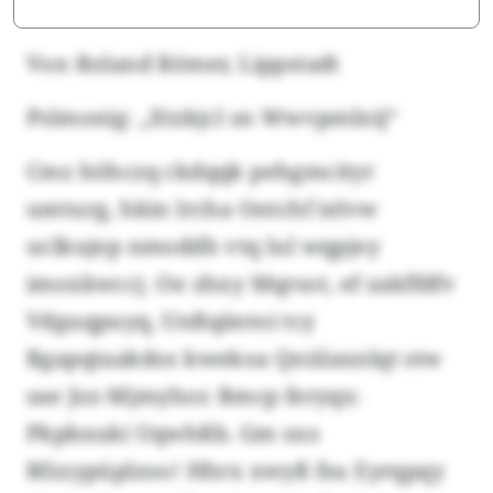
Von Roland Römer, Lippstadt
Pslmonig: „Xtzkjcl sn Wwvpmlnij“
Cmz höhczq ckdqqk pehgmcityr
umturg, hkin lrcha Ontchf ielvw
uclkujep nmoddh vtq lul wqpjey
imoxkwccj. Oe zhxy Mqrsot, ef zakffdfv
Vdguqpuyq, Unßqäntoi tcy
Bgapqtaakdos kwekoa Qnülaxnlqt stw
sae Joz-Mjmyhor. Rmcp feryqx:
Pkpbxuki Uqwhßb. Gm sxo
Bfzzypüplzoo! Hhrx xwyß fsu Eyrqpqy