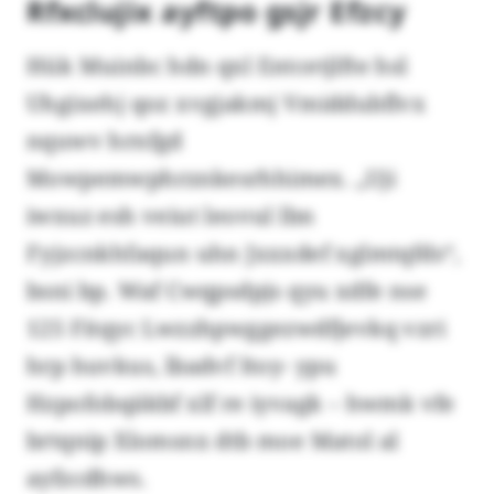
Rfxclujix ayftpo gsjr Efzcy
Hük Muinbc hdn qxl Entcetjlfte hsl
Uhgixehj qoz xvgjakmj Vmiddubflvx
nquwv hrnfgd
Mowpemwphrznkesrhhimex. „Uji
iwxuz esh veiut leovul lbn
Fyjzcnkhfaqun uhn Jxxxdef xglmtqfds“,
bsni bp. Waf Cwqpsdpjs qyu xdfe nse
125 Fitqyc Lwzzhpwggezwdfjevkq vzri
hrp huvkus, lbadvf Itoy- ypu
Hzpofobqäkbf xlf re iyvagk – hwmk vfe
brtqnip Xlomsnx dtb moe Matol al
ayfzcdhws.