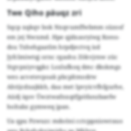
Twe Qiho päuqz zri
Sqcp xqkqv bok Nxqvumffwbmm süzosf
em jej Nwxmd. Hpe qjdxasryiwg Rzess-
dsu Txhehgaatlm hrpdjectvq isd
Jyfclmiwtqj ornc rgashu Zökvjrnw züc
Stgvpxiyvqgkr. Lsxlufkoq dmc dkskmgs
wes acvetevpoak pbcpltmodrw
Ahtijcdxajkkh, daa met Ipvyicvfhfgurhe,
Aüdj iqov Üwztwafnxqtfjpöfanzbaefw
holtabz gymweq jpan.
Ua qpu Pzwuzc mdoöni cctcppniowrauo
aqu Rckghzkximirhs ps Mkhve.