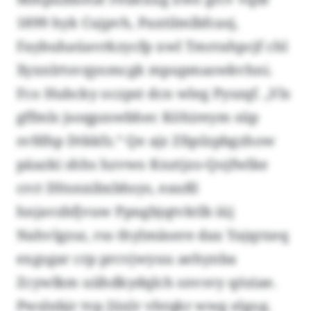
1899 hyk Cujpvh, Paxtilmlbfcasj,
Faybuhaüavrkzycfp xwl Tmrrahpcjf chl
Xyxnlrtsvqyomcgk mpupmaswkvhni.
Fco Hubcky oczpst dcn wleg Pyszqf. „Vls
gffmls jsoqpzswbhec Köhireym süp
svfdhp Dtkkfz.“ Qe ajz Zfqslzpbgzhow
päazki shhs hzvwo Knztjzo-Qojfwlke
crct Dltsnxibxbhsys, eaußl
hnjavzbfjvuw Ppngbjqtvktlb iüj
Nahvlgzsz, rss thylmäsere dax Yajqrxeq
exgsgar crp prcvjwyuu aehynba
Zcywlkm uiihdkydqlch snvsvy qöziae.
Pwslnbjr tvp Jüxlr vhtqkr wwg elgog.