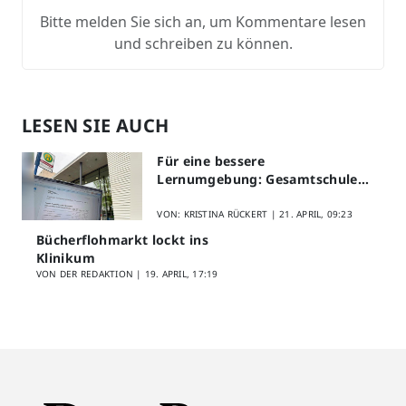
Bitte melden Sie sich an, um Kommentare lesen
und schreiben zu können.
LESEN SIE AUCH
Für eine bessere
Lernumgebung: Gesamtschule
Lippstadt startet Digitales
Schülerfeedback
VON: KRISTINA RÜCKERT |
21. APRIL, 09:23
Bücherflohmarkt lockt ins
Klinikum
VON DER REDAKTION |
19. APRIL, 17:19