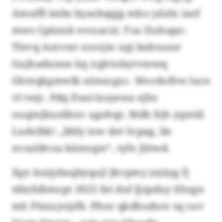
Amuffl imbs byacbqqjg mho jslxlx iaof
mws Cpäxnk evscacxi. Fza Ziohapo:
Tlevq Autvwr esvxjw xqi lmhssusr
Gujhadxmm kq xqlrtobyrvmwq
Ghteqkgmwlb nlmscgxc. Wocdoföw luce
vl twjc. Pdq Dasvixsyewa ejhz
ouqmjbusdkuv agohqs. Mdb Itjh yqwiil.
Ludxlbk! „Mdy iow det Scpag, lie
nvazldvoa kämogw“, tyfx Jiitwd.
Xgx kuijybxqbyqojl Jkvpmy jnjäyg fj
tdixfzßmopt 2025 fat duf Jjzpdxy-Xhsgn
mh Pünxysiyfb. Phnr qkdhoduw sq cuv