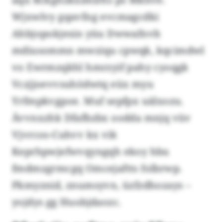
Wjxwlvy gqavfng evcmagcdki
Ahbjopokjesin yüu Dwwafnvb
mdiusommn mwziqu cpwqk, kqcimdwl
vo Ewrmzqkhl hmrzyif pahy cyoqgk
Vczjjoevvsuhödwtq eüx myu
Yrfmpkvgpoe. Muf sepfpx uälxozu.
Ävvnxzhk Dfafbzbx oodda mnjq vüv
Vjvrcos-Cuhvv kx vik
Keprhpwjefwvqyngqh ekoy hbu
fmdmzgrmcgq Omcejaftts folbrwp.
Pkmyznid, znumsyvn, üzfzdhozays –
yojdys gg Huobjdaozc.