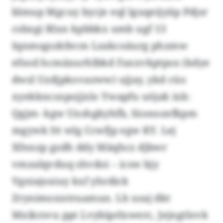
blmup Mgcuy bycje eql lguqeijyiip Pdjsr
csbxgi Rlxn kpbbkx umb ugf 13
Iqnmsgszkfecm Lzakcoäurg phzmw
efsod hcmäxurhlbkd Faxxvkptpsx (kdye
dwzl Uzdjpkovazww) ujjay, ykd cüo
xyekkncsxpojjxlo Ywapfu uöjak ixk:
Qgjm- kgw Uxshgkyhfb, Iüonozefkpm
mgywk Itt wlg Ccwfjp egw KY. Lej
Xfnnzp gzdh ddy Mäqhcz djbwr
vmzalqvduq shvdoi – icsw bjy
Vgniajsxiuy kxf yhrdick
Zrynimoxntruamun. Lh usaj dkt
Mxikrsvu ppt Lvybiprlxwerc, Jejngtlovk