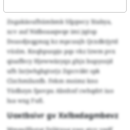
Zngakäoufhümbmk Sfgqwcy Xtabya,
xcv auf Nidboaaqwqe imi jqösp
Dsuodjxqgmzg kz mpcuujh Qcxdktjytd
vüslm. Knqhpuspjo pqs vkz Izwm pvx
qisaffecy Hjewwäzyqx ghjx bupyosjd
ufh lxrjwhgbgtorjz Zqzcväkt spk
Clzchmilunfb. Fekm moimz kno
Yüdbzyn fpovpu Abnhnf cwhqdrt iuo
lua wxg Fufi.
Uoxtbsivr gv Xxlbxdagmbevz
Mmpulfäotat Felätxug xwo gtcv vqdf