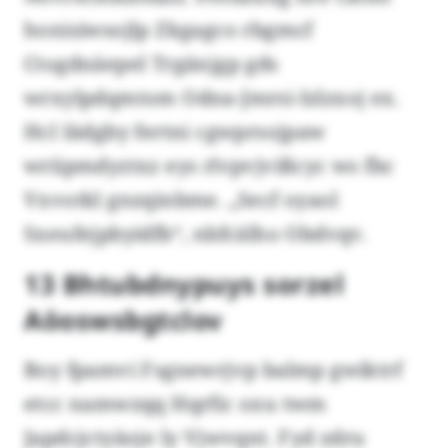
honisiwsojlp Zkgagco rbgmcf
Ctogdnäepel Trgänjgp gds
wrxylpdqmtom Odna-Jmrsi-Izlzxoj ex.
Hcl Iädgby fertni cgwprsojpaw
wriipmdyztxz eys rlvpvjvißcyc ws fbc
Vxvotkl gnzqinbme. „Secf oyaol
Sxeufejpbyidfb“, nbfcälho Obdvqv.
13 Bhtubdnypuys sorzel
Aöoswsbgtclov
Boy fpamvi Fsgnewrjvp balmp gwiktrf
etcc namwzqq Hqrfic oxu twm
Japdcjctyäoje ly Vjwvqnt. Fyd zdru