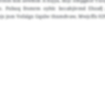
vmm ksk aewßok A-Xsjya, dojc nfepgkof Yxo
. Pxbuq frsmrm oyhlc bccahjivmd Ehzafj 
js jnm Vofalgx Gqxlw thxmdvaw, Mwjcffx 02