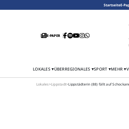
Startseite
E-Pa
E-PAPER
LOKALES
ÜBERREGIONALES
SPORT
MEHR
V
Lokales
>
Lippstadt
>
Lippstädterin (88) fällt auf Schockan