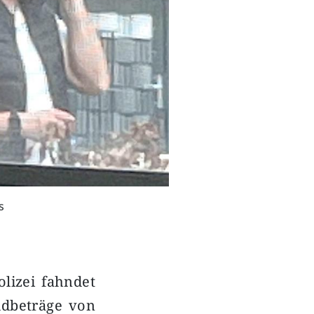
s
lizei fahndet
ldbeträge von