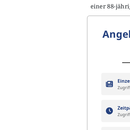
einer 88-jähr
Ange
Einze
Zugrif
Zeitp
Zugrif