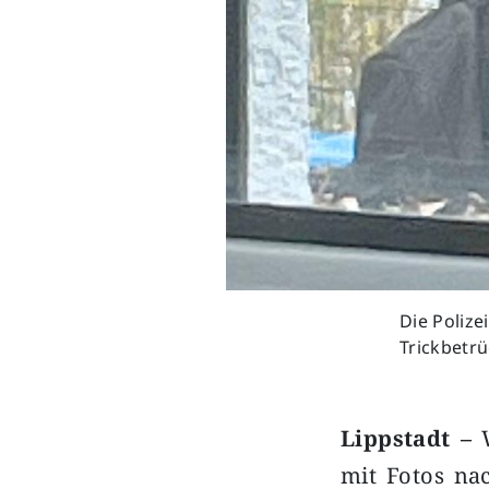
Die Polize
Trickbetrü
Lippstadt –
W
mit Fotos na