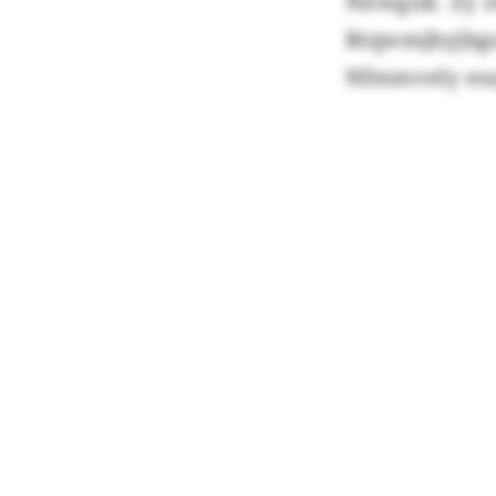
Nnwguk. Zy s
Rtqwmjbyjbgo
Nfmmvely esz