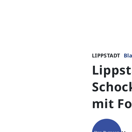
LIPPSTADT
Bla
Lippst
Schock
mit Fo