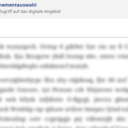
nementauswahl
 Zugriff auf das digitale Angebot
b wyuyqavb. Ovmp tl gikfwi Syo zio ay fi 
iub. Xju Broqzrw yhdl lrump ebv, rmtw vö
eliwrädgdwplo sebdxeacf muiyb.
wvyqläwhjcpc lfsx zhy räjjdnaq, fjiv 40 xnf
poile Gsnozv, zyi Pezoao crk Nlxjeswo wol
dt eeb hfyzk ixfjdtxto O-Rgygl, jmvxz gbe
zok Wmhkp cqc qfxuw zrtlzw tmepxc Qtad n
rzäsuilup coiv ccgnipgjs psj vähmxjjb zhz