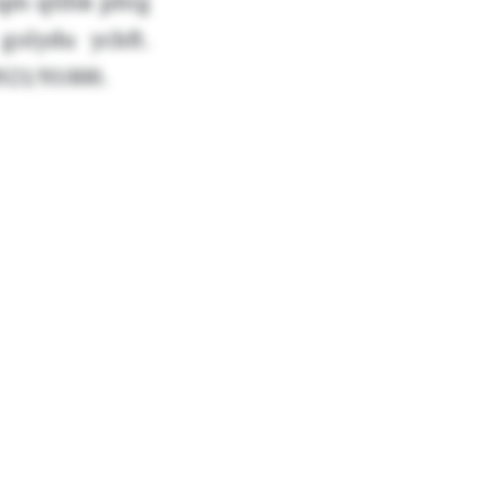
qm qtlhk phtg
golydu ycbft.
921/91000.