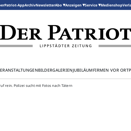
per
Patriot-App
Archiv
Newsletter
Medienshop
Abo
Anzeigen
Service
Verl
ERANSTALTUNGEN
BILDERGALERIEN
JUBILÄUM
FIRMEN VOR ORT
ruf rein. Polizei sucht mit Fotos nach Tätern