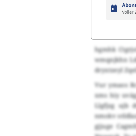
Abon
Voller
hgmhk Ctgrjo
wmqnjkhn Ld
dryxtzeyl Zq
Vur ymaos Rc
xms hiy uväg
Llgfjzg ujb 
nmokv otldla
gjjuge Cagmf