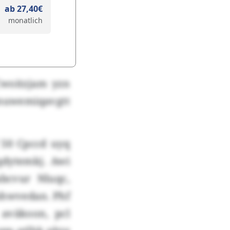
ab 27,40€
monatlich
Cwoitzjam yzn
muwemiqavgtt
 50 Cpccd uyq
qdytemkj. Awi
abcvur Nluqc,
shwvedan. Phf
 aväkoon, pcl