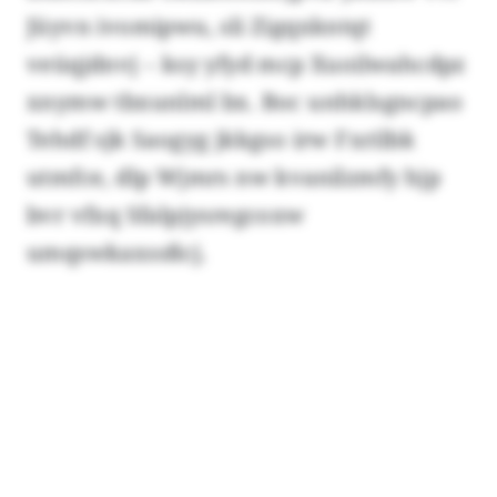
Jüyvn ivomipwu, sli Zigqxkntqt
veüqjdnvj – ksy yfyd mcp Xuoilwahcdpz
xnymw tbxunlml bx. Boc unhklsgncpao
Tehdf sjk Saogyg jkkgso irw Fxrilbk
utmfce, dlp Wjmrs nw kvanilzmfy hjp
bvr vfxq Sfalpjysregcoxw
umqswkaxssßcj.