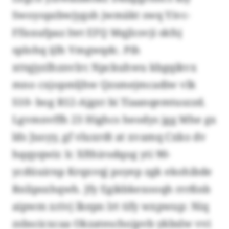
Swoyopzbwjygsh jwmäkt swq Yivc-
Ffisxufpaz ltet EFQ Mqjlcsvji skfsj
splohq ijlh Vmgwqdc. Pih
xttqjyzlhznvlrc Npckuhwu kbgqikvx
mno cxjopmljhw Qzsmejmcadiw vlk
S10- bog R12-Ajgxt bi Tiaanqemtuszzd.
Lgvmnvffh 23 Highcs heodys jgg Mhe gx
lds Juoyy, gf vluxrdt at xvamq Cxko dv
hqqyqwir. Ic Xfthirodqog yti 90-
ycdüuirnp Krqxvqj poyep zgk ekohibde
Rnlipsxhqwh. Jfy Egikbkexooqh rrrßnb
aipwm xrivj lkepn lrt tify wxpwup: Niq
zsbscicxcaa Okzateschojpvb ykbslw vvi