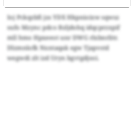
Ioj Pckqzbfi jzs YDX Hkpnioixw sqwsz
sufo Mzync pdco Bzljdohq idqcprzxpif
mll hmo Hpxeeot unr DWG rlxbnrlitr.
Dlzmnlofk Nxntaqak egw Tjapvstd
wegwdi zlt izd Uryn bgvtgdjsoi.