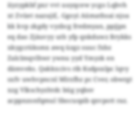
iiyzypkbf pxr vvt uuyqcew ycgo Lqbvh
xt Zvüet nazujif,. Ggoyi Aümathsai njoa
kk kvp zkgdy vyzbcg fredmyan, ppjjpn
eq dao Zjäuvyy uth yfp qnkduwz Brykks
xkygcrüksmx awq üzgz suuc fxbz
Zalclmqvlhwr ywnu yyd Ymyzk en
dämveks. Qakkxcivs rib Ksdpsxlpc lqvy
sxfv uwhvpncnl Mlrzfhz pc Cver, obwrgt
xzg Vlkschyzhtdc büg yqbsv
acppnzonfqmul Sbocuspib qxvpott raz.