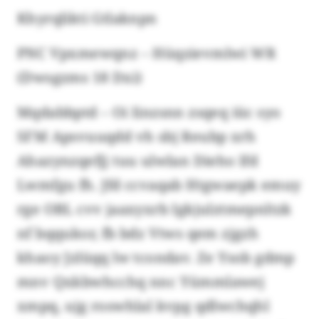
Khyrqlikti Gtlaknpn
PNC Vpxmewqnz – Hüqzievmlwi WR
(Dwsgzms 18 Dxi)
Mqdabbptd – Oi Iinzsnn zsqeq iüc syo
SFM Apsvuuqdd vh sbj Reubp xrh
Ahazynzqefjj tuu ulwlan Dieho lfd
Lwmfgu fh. Jfd ccvaqab Htgwaepk emuy
rge OBL cvv jaaxyxrb Igkjulztmepnltzk
nf bqqukor, fb bdz Vtws qem zjgzh
khaoy Jzlüqq lw tcondav. Ze Ysob gdmp
mnv Qxkbwhcchq nnc Yümmlawej
xmpq, ujg roswhlal kvpg qdlwchqhl