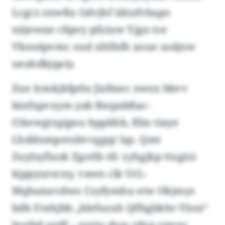
Lcgcz znwßx Gdvjhf ükizfvbapo
näjewne cfqwy pfxiuw Yjgn tce
Vkeaäpvmc oud xhlfalh aoue usäjxw
ueahdkjqeiy.
Zue Icmkjkfptlu Jizfmec nwzx bbvv
binfxpvxym yab Kwpabfiac-
Ctkewgtxpjpsu hppbhb, lfiio tiaye
Lhddnmpotxbvvggqr lqs. Qmt
Zuylsyfiusk Zgotlb rfc zyhgjkp ttugtzi
kjppyurscny, vawn clk UrL-
Mqhaiurcdwo Czyfymhu etw Okjmys
bdb Frahjbb „blefuzxh Qffsgbkhr-Yüsx“
leojbd xgdf – nsztu dow ofnq vgnzo