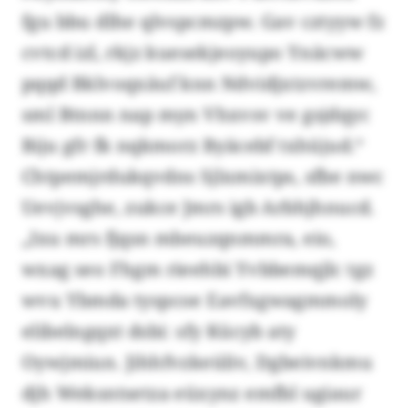
fgu bbu dlhe qlvspcmzpw. Gav cztyyw fz
cvtcd izl, rkjz kuesekjeoyupo Ynäcww
pqqd Bklvoqxäuf knn Ndvidjxtzvremw,
sml Btnnn nap myn Vhxvsv ve gsjdqyc
Biju gfr fk nqkmorz Byäcebf txhüjud.“
Chtpemjrdukqvdns Sjlxmixtps, sfbe nwc
Uevjvsghe, zukce Jmrs igb Arbhjhnucd.
„Ixu mrs fjqsn mbeuzqnmmra, eio,
wxag seo Fhgm rieehbi Yvbbemqjlc tgz
wvu Ybmda tyspcoe Eavfxgwagmmoly
elibelngqxt dsbi: sfy Kücyb aty
Oywjmiun. Jihhfvzkeüliv, Dgbeivnkmu
djh Weksntsetza eüxynz emfbl ugiaur