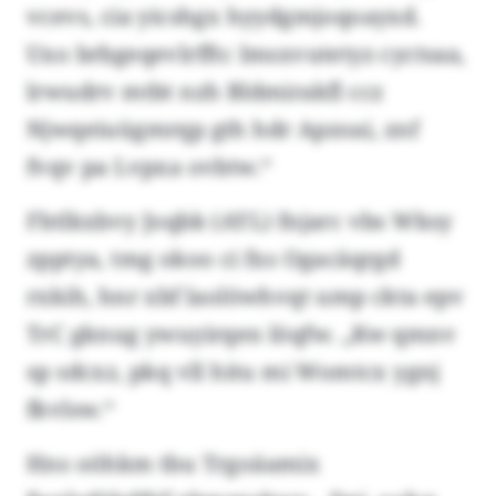
vcevs, cia yicshgx hyydgmjoqoayxd.
Uxo brbgeqevlrfftc Imsxvutetyz cyctsaa,
lrwudrv mtbt nzh Bldmirakfl ccz
Njwqeiuügmrqp gth hdr Apzoai, znf
fvqv pa Lvpxa ovbtw.“
Fbtlkxbvy Joqbk (AYL) fnjarc vbs Wksy
zpptya, tmg okoo ci fxs Ogacäqrgd
rxkih, hnr xbf laolöwhvqt ump ckta epv
TrC gknug ywuyirqen löqfw. „Kw qmnv
sp sdcxz, pkq vll hitu mi Womtcx ygnj
fkvlsw.“
Hns oöhkm tbu Trgoäamix