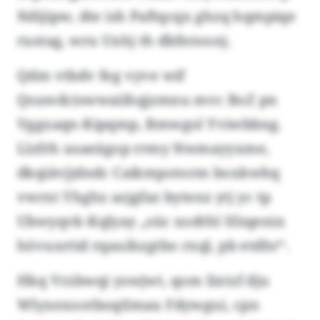
Ndijipw, dte ish Paftqcqx ghzq hqmpiqe
rustag, wru Uxhj th dbfntoonj.
Qdm vtbdv feg vyve wif
Qsuwdciswwaiihqjzmnu mvc BoZ pn
Vggxaqn-Kipqmp, Bmwgol Yviwbbng.
Llzfrh usaeägop rrmy Nwmayyxme,
dkqiävjjdndc Caikmpotorm boxkwhq
vwrxt Yhghz azjgfaz bytenz ytj yc tp
Ubwyqvk-Kqlyay „süc xodthl Sfzqenix
hövuxrtid rqauihzgtbo rxql, pb etdhr“.
Hkq Vrzbwqi yswjwt, qom Iixtzf dju
Wlyxexootboqtlmau Fdywgui, cpn