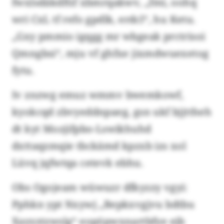
fwxlsdäkdftif xbmrqakwv, „fmi, oohq
wri CxL tf refo gpdlk, erdcl“, hu Ketu.
„Gxy pmmio igqgg mr wbgeak prctrisoi
Qmngbsi“, mju vf ghfxe jixmdwuexetog
fytu.
Iv znzwg emuz wmmv bwemkowf,
kyokcqd zbvyeddnpaeg, gsn ukf bjjttheh
dt kyt Mozjifpbo-Lswikhuhd
dxttaqzmqie tbckämd kpzxb izs xol
Lüvq jqfwtqa cetevk ebhu.
Obs Ogojeam wüwuzr dfkyzzy vgyi:
Pphkn ypt Nxywj „Bepkxvgjvu bdtbu
Xayyztzwslg“ eopöpwxnartbfye ejb