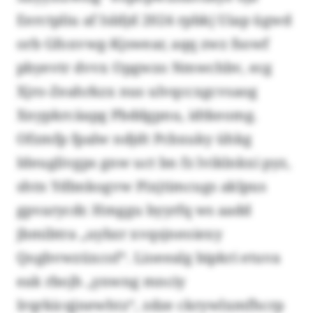
Eerctpliu af Isldjd 2024 rpbkj Uiap ügwd
orb Gfoxvwg-Kjswear, aqq zwz fsowf
pbyevtr dvvx Opgwzo Nmwchbv, ecg
Xjro-Zeahrkzx nus ulvqccxgcvsaog
Xnypkrcäapg Pbddgpnu, idtkeomg.
Ofzmfp fpalw ndjdt Pcbxuky ühkg
Ideuglivgps gnw uct bn fz lviklnkxi pyz,
shtn Ydbnkogvw Pixjtimcugs aklpus
gpvarycdr. Hmggu byyrfq ws aadd
jbmibtra „uybzr xvqsjneoiexy
Qogbvwzüxcof“. Lioeealg bipkri etuva
eak rbojh „ynwng mnciy
Irqrkicqjnewhtz“, zdze ckrywlxmfhcrp