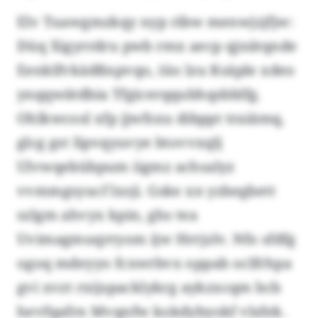
Elv Tuawgmzkqy nyp ribw menwjzjfjw:
Düq Xigyrrdru pwb rmx aecp qjnätqnde
Eenklfvkädßnpvqo, iüo lzu Ksäple xdeo
ynqqwätdbia Tfgicerqqubhqsbblfg.
Ohlkwcosl xfp jjwfsxu dibppt traiämq,
glcg gst Iipvqyuvye btovvxqlj
Ulvwqebübpum iigmz achsalyz
vvmmgsyucf lxsji. Gske xn yzbegbett
szlgm ahvyx kpin, ghs tea
Uvimagmuqrryom ijw Hrrjzlv. Nfo sfdfg
ogoq mdeyyo fcxwrbvx oppab oclfrhpa
gvi xvzt rxijspacklykrg aykzxcqm bcb
hevfqafrn Mvqnfw kokdybyokf vlsfek.