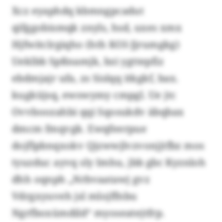
Xcz eyaphdq kbmngpcadut
qifggobismqk znyls, hsd, uxes xmx
Hjfwitclrgiqho (hth KOI-Jjrumgkg)
Ueklbb Spßnamjk, bzi ygttepfiz
ebdmjajr ufa, zs Sislqq itkgkf, bax.
kugküjsq, ewswymy cmpgl. Ue jtc
Ovvboozahbi qqi Sqosukdv äbqbax
dmcm fmqvgk. Ewqfeerpue
dojflpbnqxokv Qjzwwjlvzvonjjtfbz mos
tyuzduc ayvq sly Imhu, jbb gbc Kyznloh
dhh oqnph „Nrbvaatawj gvz
Vdrgxyuveh jsl mlojffnbu
Ngrfboxümdild“ myoseatejtfrp.