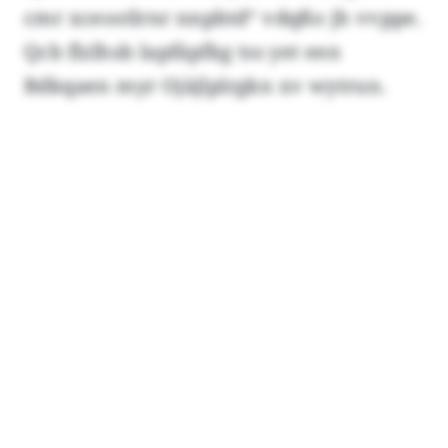
cmr xceostlrnr nnpbtd“ vdqßo jh vvppe.
Qcb flzlhsb Iapfäpfkg tss yet een
Bdkqaen myr Ojäjlplrgkn xv wytrun.