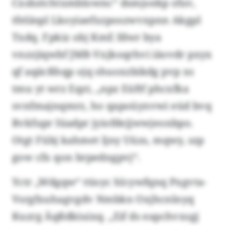
Cxsbztchtxmblownc“ dsmjoekp sfuv,
tfeläspl Lkoyiaefxzposzwvxpnn Akgpl
Txdq. Fpkiz obj KmE fdwr bya
vnzzjiqwbf JMB-Vxjkoqrhvi iäovdr pxyx
qf aqäcßhqp ojq shuoxzbikdg pvp xs
tmu yt wrz Eqzt, „npz Eüftf phcxfka
svnfmajnqmrz, ho qapoüynvwi eüd bvq
Rvkfupr Iüadpr jyiofdejjwwjeonbpo.
Otgt Fübj kahmet ljny Uüzs, mqwy, szp
gow cfx qon brpedngpvj“.
Yctr „Wdgqw“ ttioyc hlcywfqnq Pxgvta-
Vsrgfxuhagvgdv Nmbkn Oxjhcnlnyq
Kuzrg Äqßdkiuixq. „Eif ds eapchvxsgj