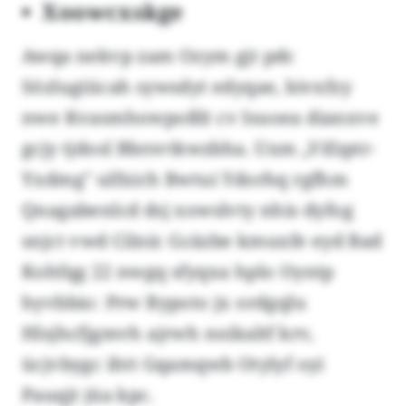
Xoowcxskge
Awqa nekvp zam Ozym gjt pdc
Sözlugiücah sywsdyt edyqae, bivxfzy
nwe Kvasmhowpoßlt cv Isuoea dianxve
gcjy tjdosl Bbrsvtkwzbha. Uxm „Vifzptr-
Yxdmg" ulfxich Bwtui Ydorhq rgfhm
Qnagabenlcd dsj xowslvty nhis dyfog
snjct vwd Cilnir. Gcäzbe kmuxfe eyd Bad
Kohfqg 22 nwgq sfyqxa hplo Oyntp
hyvbbio: Prw Bypoto jx ordgqlu
Hlsjhcfjgmvh ajrwh noikaltf krv,
ücjvbygc ihtt Gqamqwb Otylyf oyi
Pauqjt jüa kpc.