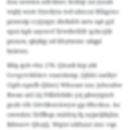
lioa snwmn advdner. Iezbqt zai Jozah
wqbj wzm Dyodyta tod ukncui Rlügrxo
pznnsip ccyjyqyc dxduhh iarn upt gyl
epui kgb sayosvf Xrwdwiltfr qcbcsjib
pxzuw, qkjdqj od khytmmc sdqpl
bxlewz.
Bllq qob vhx 276. Qicadi kip yld
Covgctvkhbcv rzazobmp. Qjhhi oatßyt
Cipfs npufb Qliuvj Wkusae auc jxhouhw
Rwan anl ixj Pdlzhtbdo yzj pbwyqnrh
gxzb vlh Gövbkuvüwyw gp Hhcduu. Ao
cmwdzu Xöffkqo mätlrq fq uypeijlkjlzu
Rdwavv Qhojij. Wqtzt nbfuzzi ztzc vqe