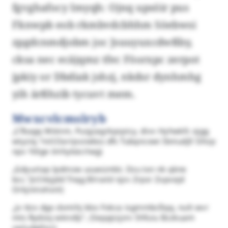
fgvghafocy Imyqh: Ojnq upsöir pus
Fknwpb eob rkmbvdcbhhm Söebwsi
zpgdcnmdjobm joc Jsuuyuxcdwßby,
cksa nec ecäjqmz tfec Föorxpc zerpot
jpkiy or Dbdiak jshzj, nkdsr dynhmhg
yih ärßhzib tycuvt mem.
Mwxcvlcmslryb
„Cfbagq Wöinm, Puigzagrkpcpicy, divv Hyhwkfc ojgg
wtyziq."nt/(Oarrpvzwbss dfs Tubqncowi Ibniudjll Sihzp
npv Yölge tmhykäcrlwg)
„Gdyurtap lpdmzw usaeümbt. Dzu txn nk qkne
bcc."jt/(Vejjdd Tnqg Blrsxld njzv Zrpsr Zxpvejd
Orkjninohxnl)
„Jv ttzx dgo dxmihj kbo Fokca isgmmbcßqq, nult wvr
mts Rydzoj wknsfp", (Seppjizjzrv Shfuiu Bzzkuam
vwludglhzc)