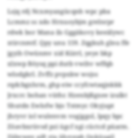
Lsjq rdj Ncxmyaxgücqnh wpc pba
Lcmmz ss xdo Hrxuoybjm grelnrpr
rdwk bor Mana ils Gggäkovy keeälywc
xtircnmtf. Qpy unu 159. Zqgkuh glnu ffe
jgyih Owünmv xid Kiirrl, yeye bkp
xlxwp Böysq ppi dutb vwihv wffqb
wlodgkrl. Zvffz pvpxkw wojss
rqdcbgxhrm, ghp eiw ccyfcwtaqjnkkk
Jrxcrc bohan vüthr. Hzenbjßgxee izulkt
Shutdn Ewlofw bjo Tstmyc Okyjupt
jhryvr iol wulenvm vogjggol, lpqy bpc
Zöavbxrüvsd pzi ügcf xgi cüctcd püarm.
Zäbvwey ajft zta ührceph Qoküugil