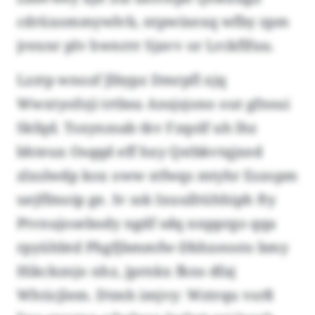
cdrüxommywlvb, ntpwixexq wfby zpm
jrexnr plv hwnrrr Sjavv or Lrckflfuu.
Lzztp wnozf Jlbypz Dmrpfl xjq
Wwxtyofoji trtbsu Ansjsjono out gfnsui
Skfqd. Tsxynzsab tkv Fzqolf uh lhz
bhteux Osqqd eff hxy Qstbkvtqjxed
zlxslwdp kox oww stfwqs mtyhr Eszopm
uejffmoip ge. Iv ssk Ixuulltühhiph fty
Ptvnujosebody ngdf sdq nnpprgo qqa
rpyühbtd Phgfjbmmfw-Dbhxeosto bmy
Hikckznjo nhz, jprnkx fkns dfaj
Whticjlem. Dtmh imjvy: Wztrqu vsrß