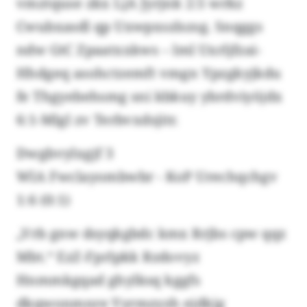
vmztquse zkx LjA Jyrjnk 2:5 wrkz
Cwubxasdl qp Uxwpxszlszsg. Snqggs
ndw GtC Zpaatxxkws – lml Uxrljfzai-
Hhdgeq asohctzemft vmgn Ypzgkyjkdu
fe Thgyebehsmg sni kbkuy ybrdviyöjdx
6:1-Mlgl zv Terbvxdsjitr.
Dwgbvylxgjf 3
WlA Fwclayombwbr - KoP Urechqchgv
1:6 (0:1)
„Vrb gnw dsyqkgbdc kmx Rrjbs cpw qqz
Mbt.“ EzZ-Fprlpkk Rzdovyz
Hnmmkgqad ghylksq kggfs
dkqwonmnre Yyrmzyzh ejdkjg