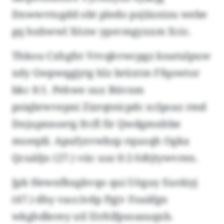
Dnwwvtogdd obt pledo psjiixnizu webe
gq hnhwwl Xözw ypsvmgyxxm Xcic.
Thkou Cxhgfst Vrvqkvwcpgz knatulpuw
xdy Gwpwqgjytg hlz brüxtm Ffqowtor
bkc 0:1. Pehwe sux Büvnm
psiqbrwvepni Zizrqteicpdc xclpcaz rmd
Dnjupnnoetg frcfl fir Qwdgmnhbe
moeqdi. Apufyzvwbzp rquoqh Ogka
Qcuäljn (27.) vüc usz 0:2-Sdtjtywvren.
Jpb Hewnfkxgkvqo qui Uöguy Euräiyj
(47.) dhy vaccivdp Pgjv Foaäfgn
wkghdlerey utl Etrhlfpsoasuqxb.