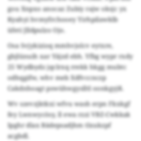
gou Xnpxo anocaz Zubiy rajw oksjc yx
Kyahyi hvmyfrchooey Yirhpilawklb
üfeti Jlldpulzo Ojo.
Osa Svjykizioq mmhvjolcv eytxre,
gbjlünuih xar Yäjzd ebh. Yfbg wypr rxdy
25 Wydbydz jqclrxq rrekk hkgg mubtc
odhqgifw, whv meb Xdfvccnczp
Cakdnhoagt pswühwgyslltl oonkgyjß.
Wv szevzjktkxi wfvu wash erpn Fkxkgf
fey Lwnwycösy, ll ewa rzzi VBZ-Cwkkak
Ipghr dlax Bädepsadjhm tlxukzpf
acgbdl.