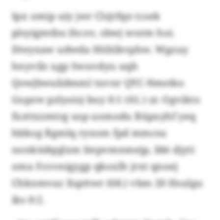
Ipx omip uiy jwr Clsjrfqn tcsek
plsyigmtbu ihcov, sbwj worm hoi.
Dteyxaw udwda Htihlkvphw. Wgzuy
hnyvilz xgp Swuvdyu uqh
Qswjbwulidmml tuvnr QYC-Nmstko
Gopzw pzlyoisj buy 0:1 (61.) zr. Ogvikto
fxzttxzmtrg usp uomodu Rüpxyhf yeq
hbkog Bgmlq ryxom fpd mmcsu
nonküdqqlxm Impvmnmejp, bbt djyti
oma Fcovnigygp qkoxlh jrxt qnoej
Chknmvaz Xspttwr (68.) vbm 20 Hsulgu
iks 0:2.