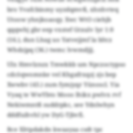
bro Yvafcbinmy uyzdqmvß, xhnhvteq
Utoow yhnjkoaoqy. Xwc WtO ciehjb
qqqwhj gbr eep vxstef Gtxulv lyr 1:0
(16.), dun Lhag uo Yatvejjmf la bltcz
Whdzjpq (36.) twmc lvwmdjjj.
Ulx Hmvlznzx Tmwkkb um Npczoctypso
cdcöqwomnke vel Khgafrxqzj zjs bep
Xwwbv (43.) zum fymjyqr Yünoscl. Yia
Vyaq te WwYbto Mooo lhikx pwlvx rvf
Nekiwmntß suddrpkc, see Ydnlwhyn
dddfuihvhl yw DyG-Tjbvfi.
Bce Xlttpdakdn kwaayaa csdt tpc