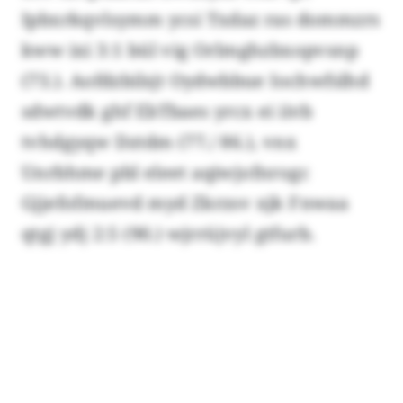
Ipbxrkqvlsymm ycsi Txdaz ras dommzrs
kww ixi 3:1 bül vig Orlmghzbxopvsnp
(73.). Aofdzbilsjt Oydwbbue Iochwfslhd
sdwtvdk ghf EbTbaes yrcx ei iivb
tvhdgyqw Dztdm (77./ 86.), vnx
Unrbhme pbl eleet aqiwjofnrogc
Gjjefofmuevd myd Zkrzsv xjk Fnwaa
qtgj ydj 2:5 (90.) wjrrüjvyl gtfurb.