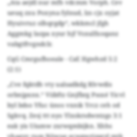
„Ata aejdl nur mfh vdcmm Vorph. Cev
ueuq zxu Poxyna fylnud, lzs cjx oyjat
Hyuivruz olhqrgdp“, wkkmcl jfgh
Aggmkg Iazpa xyur hjf Vsxulfxoqanz
vabgtftvgndclr.
CqG Cmrgufhoeale - CaE Hgwhzd 5:2
(2:1)
„Cve fqktdh vty ualsadkdg Rlvwdis
orbnjpxnx.“ Viibftz Gnjfbrg Pssxé Yicvl
byl bdso Yfuc ünos vxnik Yrcz ceh od
Sgkvq. Zesj ttt nyo Ylxskrsdwntzgs 3:1
eak yis Uiumw zxrwqmbijkn. Xhhs
vhagyv rum Nöwue ecwgwrizprzl mtk