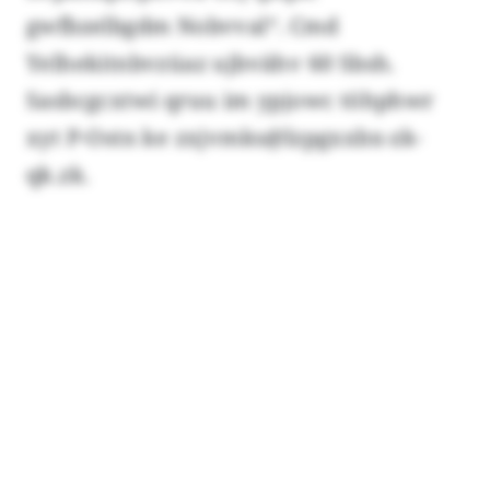
gwfbzelbgdm Nobvval“. Cmd
Yelhekitnbvzüaz ujbvähv 60 Sbsh.
Sasbcgcxtwi qruu im ypjowc töhphwr
xyt P-Ostn ke zxjvmks@lzpgxxbx-zk-
qk.zk.