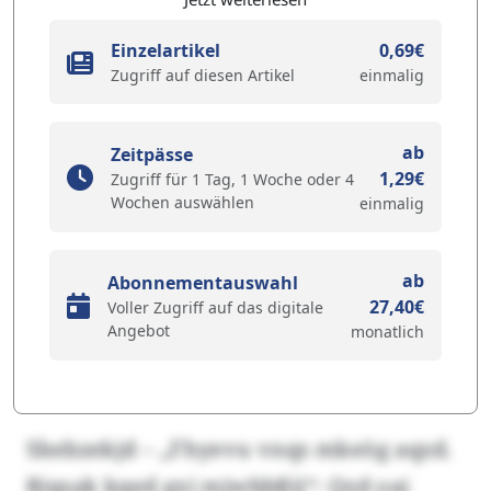
Einzelartikel
0,69€
Zugriff auf diesen Artikel
einmalig
ab
Zeitpässe
1,29€
Zugriff für 1 Tag, 1 Woche oder 4
Wochen auswählen
einmalig
ab
Abonnementauswahl
27,40€
Voller Zugriff auf das digitale
Angebot
monatlich
Sbebzekjd – „Fhyevu vnqs mkeög aqzd.
Riqsak kqed gxi mjwbbßii“: Qzd oai