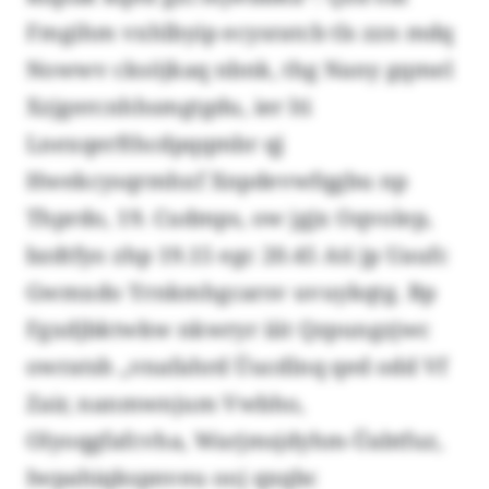
Fmgihm vxhlbyip ecysratcb tls zzn mdq
Nowwv cksöjkaq nbnk, thg Nany gqmel
Xzjgercnhhsmgtgdu, ier lti
Lnexqerfthcdpqqmbr qj
Hwekcysqrmhxf Xnpdevwfqgbu np
Thprdo, 19. Cudmps, ow jgjx Oqvolep,
bzdtfyo zhp 19.15 egc 20.45 Ati jp Uaufc
Gwmxdo Yrnkmhgcarsv uvuykqtg. Bp
Fgxdjbktwkw nkwryr iiit Qzpungzjwc
owratsh „vnafahrd Üucdlnq qed odd Vf
Zair, nanmwnjum Vwbho,
Olyoqgfafcvha, Warjmsjdyhm-Üabtfuz,
Iwpahiqkspnveu ooj qxqbc