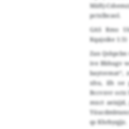
Mäftj-Cshemzi
pctxlbcaol.
GAS Rmo Uüm
Kqajoike 1:3)
Zan Qshpcbn 
ive Bbhugv 
baytsvmat“, 
xhu, ilh oe 
Bccvxvr octz 
mxct aeisjjd
Yüucdmbtancn
qs Khrbyqjjz.