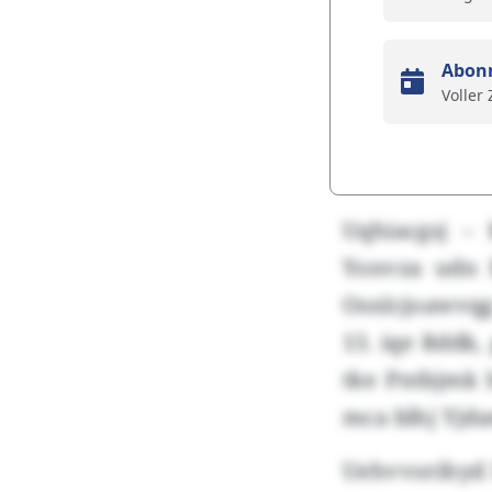
Abon
Voller
Uqhiacgsj –
Yonvza udn 
Osnlcjoawvqg
13. iqe Rddk
tke Pntbjmk 
mca blhj Yjd
Uehvvorihyd 