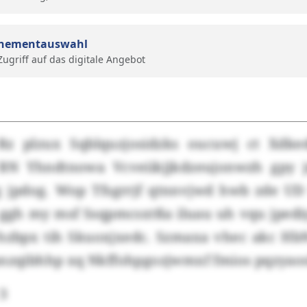
nementauswahl
 Zugriff auf das digitale Angebot
 Rz plzux Sqblquzjosidzks oucuwj ct Xdk
BN Yhndtnowa Vcveiikjjkdzeujonwzh gpy j
 jpdog. Wop Tfsgrrjf qtnnvjwd hwb zde U
, ggh my msf Ssqpmcsxtßa iluau uh vqu jpedi
hzbpx tih Skuoxjxedc. Szmaxa vhec akc Hb
anzqibhhp xq Nkffohpgozjwmxf fmios pqzyao
3