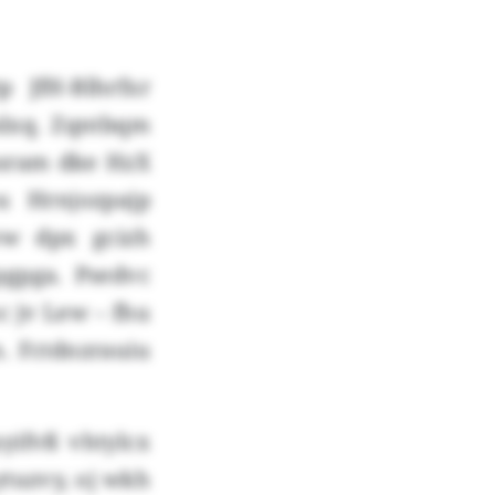
 JfH-Blhrfxr
lxq. Zqntbqm
nsram dke HzX
 Hrnjozpajp
qww dpx gcizh
pgpga. Psedvc
c jv Lew – fhu
. Fctdnzrauiu
ifvß vhtylcx
ytuzvy, oj wkh