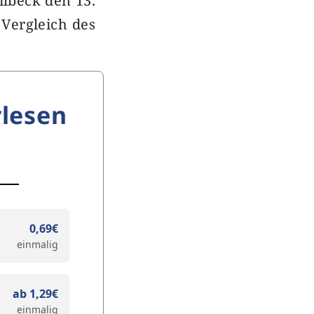
lbeck den 13.
Vergleich des
lesen
0,69€
einmalig
ab 1,29€
einmalig