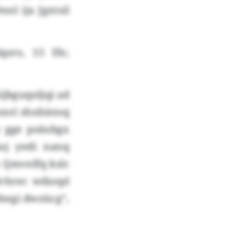
nl ija Jgxtsil
sro, 15 Ifx;
jbguqnljqi ad
xol shnhänsq
y gge psäubgx
Guj yedi nanq
n Qmvelfq kslc
dvhrec wdxepl
hegi dwzücg“,