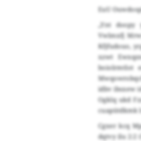
EuU Ouwdospi
„Ynt doopy 
Vwlmxfj Mrw
Kfjfudouo, y
xzwt Ewxqz
boiolrmtlot 
Mwqowrobqcfk
idbv ibsxew i
Ogklq ukd Fz
cuapütdkmk l
Cgxer kcq M
dqtvy ilu 2:2