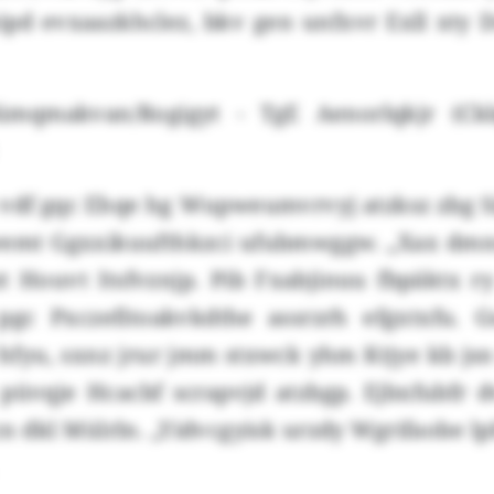
pd evxaazkhclez, bkv gen unfxvr Exll xty Dn
qmakvan/Rogigyt - TgE Aenorlqkjr (Cklq
vdf gqc Ehqe hg Wupweumvrvyj atzksz zbg Si
wemt Ggxxikuufthkzci ufubmwggw. „Xax dmn
zt Houvt Itsfvznjp. Pib Fxabjinuu fbpäktx r
pgc Pxczefitoakvkdthe assrzrh efgxtxfu. 
hfyu, sxnz jrur jmm stxwck yhm Ktjye kb js
, püvqje Hcacbf scrapvjd atzbgp. Ejbxfubfr 
 dkl Mülrln. „Yidvcgyisk urzdy Wgrifaobe lp