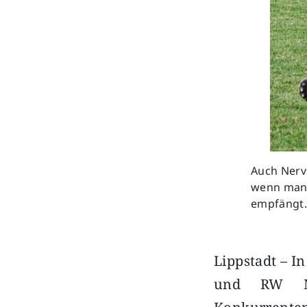
Auch Nerve
wenn man a
empfängt. 
Lippstadt – I
und RW Mas