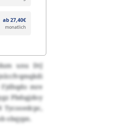
ab 27,40€
monatlich
edum unu DtJ
nlccfvqmqkdi
D Fjdhqdo mre
ygz Pbdsgjdoy
N Tycooedcpc,
sb obqypn.