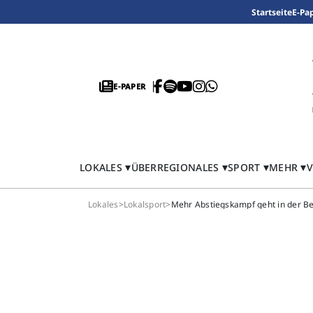
Startseite
E-Pa
E-PAPER
LOKALES
ÜBERREGIONALES
SPORT
MEHR
V
Lokales
>
Lokalsport
>
Mehr Abstiegskampf geht in der Bez