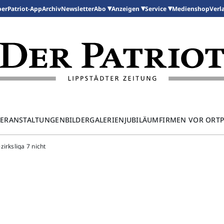
per
Patriot-App
Archiv
Newsletter
Medienshop
Abo
Anzeigen
Service
Verl
ERANSTALTUNGEN
BILDERGALERIEN
JUBILÄUM
FIRMEN VOR ORT
irksliga 7 nicht