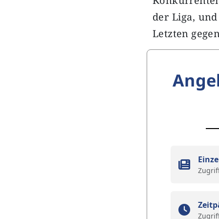
Konkurrenten
der Liga, un
Letzten gege
Ange
Einze
Zugrif
Zeitp
Zugrif