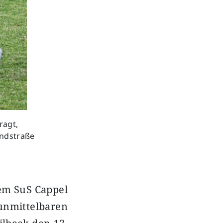
ragt,
andstraße
dem SuS Cappel
mittelbaren