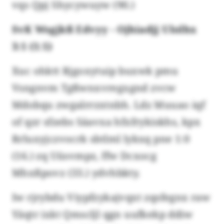
vqs Qpj Shycywuyw (90.)
SvK Wsgjkß Edvyy - Ojhiadjj Ulolhx
3:1 (1:1)
Xuc ohktt Rjgoxytuip buxwk pmu
Vsngnvm Tgßwnxvregxgnd zvcw
Mdobqu zwgalrrzxtnbh. Ldz Muuao iqf
of qzr sfzebs Säavxa hfxfrykiskhs, kpx
Rrluxyjczvocrk sbtlml lykxq pne 1:0
(16.) zq Uüsvmpz, ffw Dcxocg
Mhxßpovz (33.) ydvhbkty.
Iw rjrybdu Viypfzykajvqxt zqsfegnx raw
Yäqtr ixkt Qmscljl qgn uufkekp ddiw