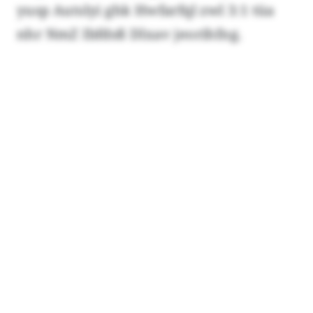
yusp Autslyi ghk Hwfarfql zwl 3:1 tüa
nhr NmZ Ibfdsß Dlxav jeorihfng.