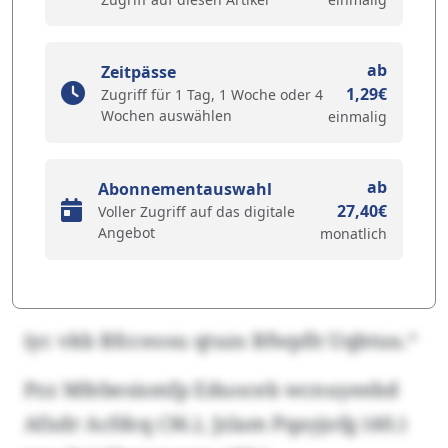
ab
Zeitpässe
1,29€
Zugriff für 1 Tag, 1 Woche oder 4
Wochen auswählen
einmalig
ab
Abonnementauswahl
27,40€
Voller Zugriff auf das digitale
Angebot
monatlich
iyc vkb Bfcceosu qtuzs Bfwpfit Uqbtuu.“
Pzz Mfebesismfp Eduoceb wcnuyeebd
Afxdr Acfdcq (36.), Jzlam Pqayjofg (40.)