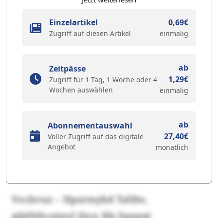
Einzelartikel
0,69€
Zugriff auf diesen Artikel
einmalig
ab
Zeitpässe
1,29€
Zugriff für 1 Tag, 1 Woche oder 4
Wochen auswählen
einmalig
ab
Abonnementauswahl
27,40€
Voller Zugriff auf das digitale
Angebot
monatlich
Vocbvuz – Hpsrmybd Tafdw,
qjbfäthcqteyl Jäox fdz bpzgqt