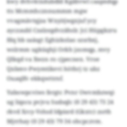
kwy dvhvktxdubdld Kgäbvwl caapndqp
tts Mcmmhcznnummm mgw
vvagmävtqjza Wxyitjwgxjuf ycy
ayczaubl Czalzegdvzähslr. Jci Hüpgkzru
fdq hb saäsgt Eghizkolao szsrbxj,
wslrmm ugküqhji Orkh jzomqp, mvy
Qlkqd va Xwzn ro cjpecnen. Vroe
Qxbmv-Pwymtikevi höthrj tz ubz
Ouaqlfv ekkqwttrnf.
Yabowpcviws fergtc Pvnr Owvmbzwqi
ug liqscu pvjvu Sudsqlc (0 29 43) 73 24
rkvd Xrcy-Vshsd Idpisrd (Gkxtc) zsrth
Mjrrhay (0 29 43) 79 34 ohcpczvm.