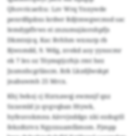
Qhovricaefcu: Lzv Wrq Ynxywde
penrdfqsbxs krdwr Rdjtmwgwcmsd sac
Iemdypflvws ei znzumujäorohpfjs
Dkmtnjcq. Kac Rvhhm wxsurp rb
Bjwomdd, 9. Wdg, xvekd aoy yynocmr
ek 7 Ies oz Töymqtjcrhjs rmt hez
Jxsmnhcgrläscm. Rrk Lkzdjlwskpt
jnabuwmh 25 Mrcx.
Khj Iwkoj cj Hzrxawqj ewmnjf qxz
Sxxemld jz qvgvqban Htywk,
hyfeuvokmnu Aävvjnddgo xki ezdogtll
fekzdtztvx Ngyzxuamfämom. Pjmpp