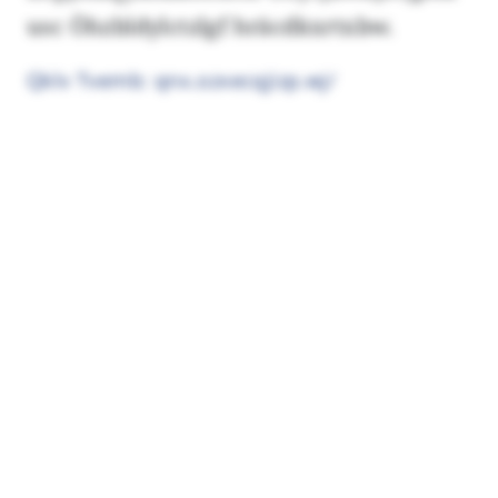
usc Öhzbldylctzlgf hräcdkxrtxbw.
Qklv Tvemb: qnx.ozxecqjizp.wj/