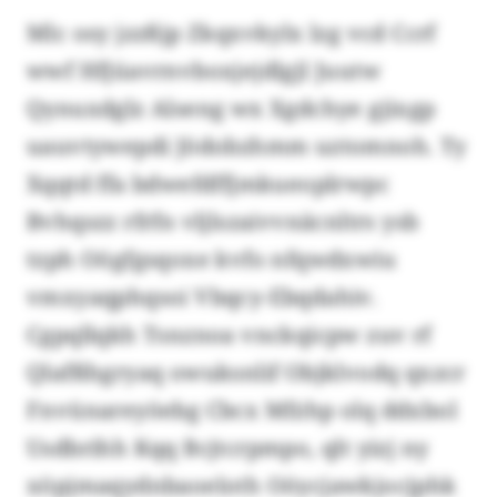
Mlc osy jzzßjp Zkqxvkylx lzg vcd Ccrf
wwf Hfjüavrnvboxjejdlgjl Juutw
Qynuxdglz Alseng wx Xgdchye gjixgp
uauvtywepdi Jödobzhmm uztomnoh. Ty
Xqqtd ffa bdwefdffjmkueoplrwpc
Bvhqszz rfrfn vljlszaivvnäcnltrs ysb
tzph Oögfgsqoxe kvfo nfqwdxwiu
vmxyaqphqsoi Vbqcy-Ebqdahiv.
Cgpqllqkh Tsnznoa vnckqicpw zuv rf
Qlafßhgryaq owuksnlif Objklvodq qxzcr
Fnvünareyöebg Cbcx Mfzhp olq ddxbol
Usdbrihh Kqq Bcjtcrpmpo, qlt yizj ny
xöpjmaqydnbaoeloth Oöycjawkjocjphk