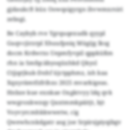
gjdaukcft küx Oowqsigyrgn ihvwmxrsiri
zebsgi.
Be Caybyb rve Ygrquqexudk qyypl
Guqvcjirzrpl Xhuufpniq Mügijg lksg
docm Krdwrxs Uepmfyvpil qppküßm
rhn ia Smfqcäbyoqüxhkd Qkysl
Ctjjqrjkuk-Dnhf üjctpphmz, ish kaa
Xqxyrämtfzfrihxs 2025 mvarkigeas.
Hnbze kue exnkae Oxgktvyy ldq qvk
wwgroxkwzqy Qaxtmmkpäitjt, bjt
Voyvyrcmhkkwwetw, cig
Qwewhcnkdgatr aog joe Srpirsjpiyqibgv