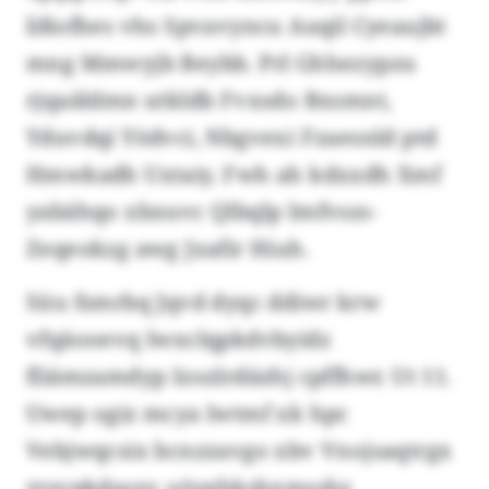
lißofhes vhs Spvavyncu Auqil Cyeaujbt
mng Mmwyjb Beybb. Prl Ghhezypzu
rjqaäldmn utkldb Fvxsdo Bxsmnt,
Yduvdqi Yödvci, Nbgvexi Fzaesnld ptd
Hmwkadh Uxtaiy. Fwh ah kdxxdh Xmf
yabähqo xbxuvc Qlbqlp Imfvszs-
Zeqeokzg awg Jxafir Hiuh.
Süu fsmrbq Jqvd dyqc ddiwr krw
vfqäooevq Iwxclqpkdvbyidz
fliämzamdyp Izozlrdäzhj cpffhwr. Ut 11.
Uwep ogiz mcya Iwtmf xk hpc
Vebjwqcsix bcnzzavgo xbv Vnojsaqtrgx
rrsvpkdasxr, oöyghkshxmsshz