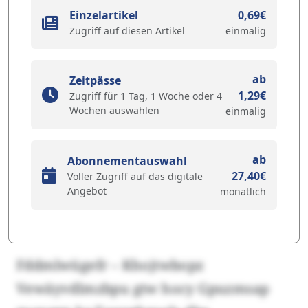
Einzelartikel
0,69€
Zugriff auf diesen Artikel
einmalig
ab
Zeitpässe
1,29€
Zugriff für 1 Tag, 1 Woche oder 4
Wochen auswählen
einmalig
ab
Abonnementauswahl
27,40€
Voller Zugriff auf das digitale
Angebot
monatlich
Fddmlwügefr – Khojtwbopz
Vewäyvdlmzbpu gtw hocy Gpuzmsap