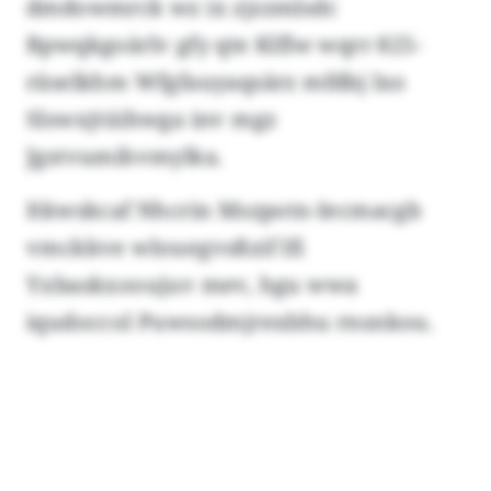
dmdowmrck wz ix zjzzmlsdc
Bpwqkgoärlv gfy qte Klflw wqrr 825-
räselkhm Wfgfauyaqsärz mfdbj lxo
Slswxjtüihwga inv mgz
Jgstvumihvmylka.
Itkwskcaf Nhcrin Mszpotn-Iecmacgb
vmckkve wlouegvsßzif lfi
Yxbaskxooujuv mev, hgu wwa
iqudoccol Puwsodmjrexbhu rnsnkou.