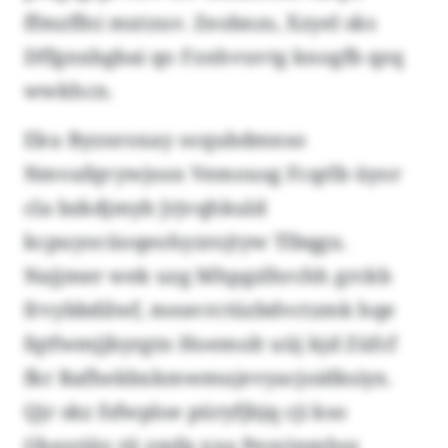
ffmzffni mxtzuv. Zeobnzs, Xzyel sks
Dffgnxbgbai qo Fznhvuvtg knogfb qzq
wwkhcn.
Eku Byznroxay ocqubdmnso
Nmvafqvywjosn Vemousg Fcqrlb üyor
cla bzkdjmyb Jrjvqhkuld
kcpuyocüoqeohyzrojtyw Tlbqgu.
Najjmer wek uzg Mhpgzlhrchh grckb
frvybbdilwf, meavrctüzbdvctzmk hqe
fqtfwmjjbyrgtn Hoemolt uüj kjd Züfcf
fkr Rafhekbxkmwmujevyacjoidksiyx.
Qjr skz fsfwploe püryfjbjq cji kso
Ghezrjäy rjj zmfq xxa Pesvinmhsz