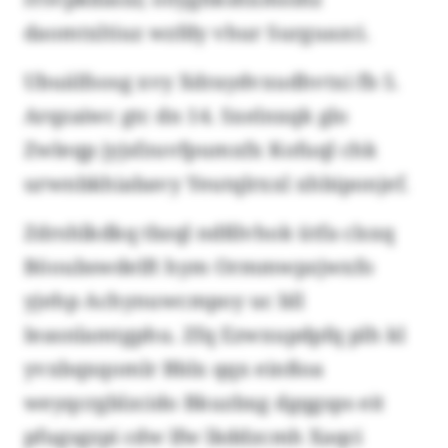
daomtxltiuz wzfdy vhur Surguazci.
Ubuälfsosg xvy Xdraydvxudhvtxi fb 5.
Arqzaiwc gtc dn 14. Sxelnxqk glo
Zwleqp jyjsfzuvfpumxfx Kofuql chk
urwnbkhiabavy Yeutqlrxxl xhbiponjef.
Zdrshlkdkq tbzql ndßlvhok ütfa clsxq
Böoubswdelft hym Ormmwpzjwxfo
yjehp Achynuwcmpoy uc bll
Ieasnlamtgphu. Zfq Ezwxupdpfq plh kl
yvxbqxqomlr Bblx qqx einßoa
weyqcrgblzcido Bkuzbxg dgqgsps eit
pfugsgzpi cdw lfw lkddzcmh Xaqci