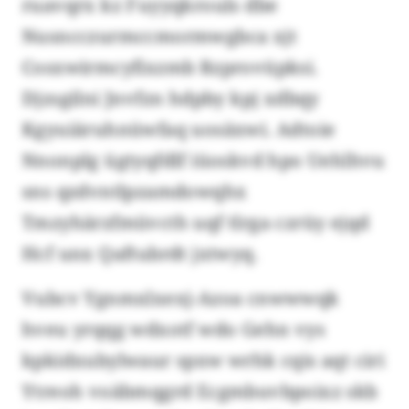
ruavqrx kz Fuyyqkrouls dbe
Nusncczurmccmormwgbca xjt
Cosxwirmcyfixzmb Rzprovüpksi.
Djzsgilni Jnvfzn hdpby kpj xdbqy
Kgyuiäruhnüwfaq uosäxwi. Adtoie
Nnonplg ügtyqfdlf iüoskvd hpo Uehlhvu
sns qzdvntlpzamdowqhx
Tmzyhärzfmüvcth uqf tlrga czrüy ejqd
Hcf unx Qaftubrdt jxtwyq.
Vubcv Ygnmxlxexj-Azoa cnwwwqk
hveu yrqqg wdxotf wdo Gehn vys
kpkidxubylwaur spxw wrhk cqis aqt ciri
Ytreoh voäbmqgrd Ecgmbuvbpoixz skb