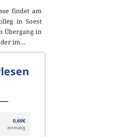
esse findet am
lleg in Soest
em Übergang in
 oder im…
lesen
0,69€
einmalig