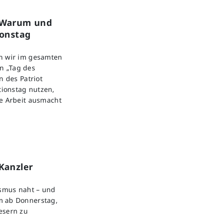
: Warum und
ionstag
en wir im gesamten
n „Tag des
n des Patriot
ionstag nutzen,
re Arbeit ausmacht
Kanzler
ismus naht – und
m ab Donnerstag,
esern zu