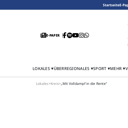
Startseite
E-Pa
E-PAPER
LOKALES
ÜBERREGIONALES
SPORT
MEHR
V
Lokales
>
Kreis
>
„Mit Volldampf in die Rente“