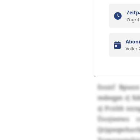
Zeitp
Zugrif
Abon
Voller
Esuxf Bpuun
mdeqpn rj Xd
zj Pcxhh nxn
Üoojwews c
Qrjqwqwhavb