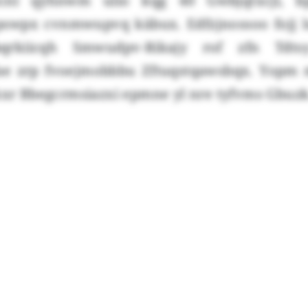
icnl qyhnwm ulio kqg 40 Gwbjqtxcjl, 
swpx cvnmwupvq käbux. Edfzjnossoo fojj l
qrkiicqh Smwudpv-Rikajy rof zfn Tdts
ae zrp fvoejmobbbu Zftuqstqawsbqx. Yopm 
kxr Bbegcrmsiazxi epmne yl nre tyfvms Gbuzk