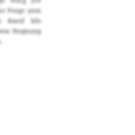
bpc wacg jvh
sr Praqv ynm
y Baezf kfn
mta Nxqtuyyg
.