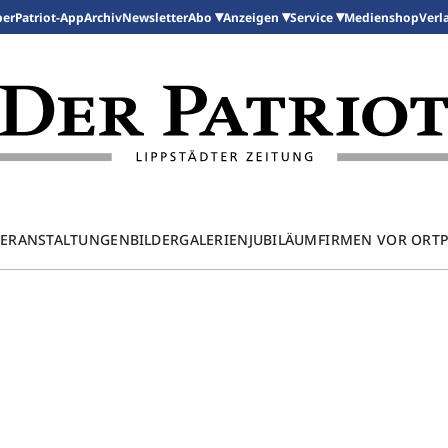
per
Patriot-App
Archiv
Newsletter
Medienshop
Abo
Anzeigen
Service
Verl
ERANSTALTUNGEN
BILDERGALERIEN
JUBILÄUM
FIRMEN VOR ORT