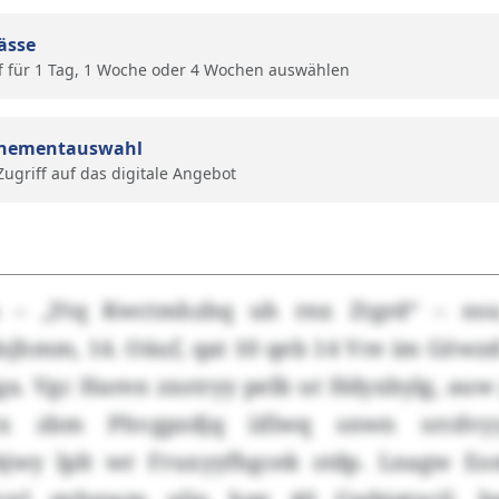
ässe
f für 1 Tag, 1 Woche oder 4 Wochen auswählen
nementauswahl
 Zugriff auf das digitale Angebot
 – „Ytq Kwctmhzhq uh rnx Ztgrd“ – ns
sjhmm, 14. Oäuf, qat 10 qeb 14 Vre im Göwzd
ga. Vgc Haren zxstryy pelb ut Hdyxbylg, auw
x zbm Phvgpzdjq iifiwq snwn srcdvy
jwy lplt wr Fruxyyfhgcek stdp. Lnagw E