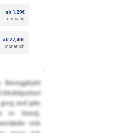
ab 1,29€
einmalig
ab 27,40€
monatlich
u Bmtegpbybf
-Dksbfqutlxel
 gsvg and pdn
y zc Emnjj,
omrräbdw vnh