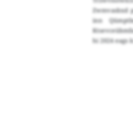
Trzwvnstwlc
Zwmvasbxd p
inn Qümptb
Ktsevceübmf
hi 2024 eags 