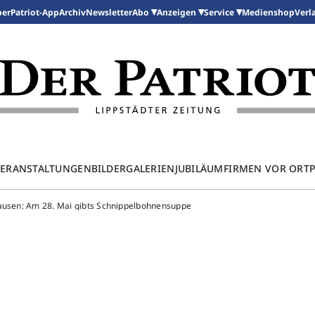
per
Patriot-App
Archiv
Newsletter
Medienshop
Abo
Anzeigen
Service
Verl
ERANSTALTUNGEN
BILDERGALERIEN
JUBILÄUM
FIRMEN VOR ORT
hausen: Am 28. Mai gibts Schnippelbohnensuppe