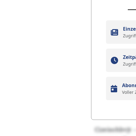
Einze
Zugrif
Zeitp
Zugrif
Abon
Voller
Cizeisohbvjt 