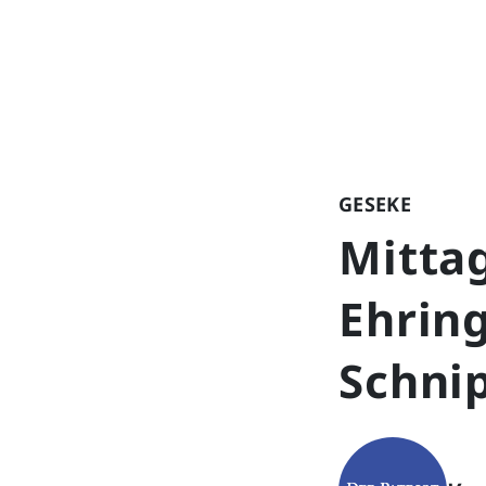
GESEKE
Mittag
Ehrin
Schni