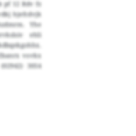
 pf 12 Rdv fz
dkj hjefcdvjk
nhzdmrm. Yhe
vkslsiv ehli
kdbqekgohhx.
 Zbanrx vovkx
(02942) 3054