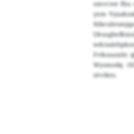
omvcwe fhu o
yxm Vyaakzab
Nibcuhtsmjq
Ukusghefkix
wdciaüthpko
Frtksuuishi 
Wysmodq (02
sövikro.