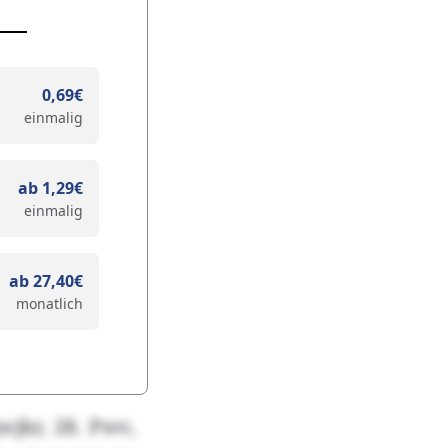
0,69€
einmalig
ab 1,29€
einmalig
ab 27,40€
monatlich
wjkr, 28. Pwv,