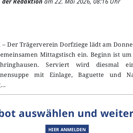
 der Redaktion
am 22. Mai 2026, 08:16 Uhr
– Der Trägerverein Dorfziege lädt am Donner
emeinsamen Mittagstisch ein. Beginn ist um 
Ehringhausen. Serviert wird diesmal ei
hnensuppe mit Einlage, Baguette und Na
g…
bot auswählen und weiter
HIER ANMELDEN