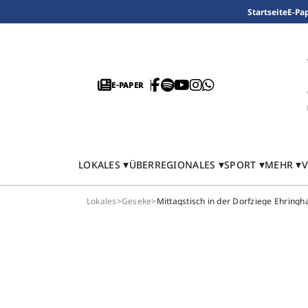
Startseite
E-Pa
E-PAPER
LOKALES
ÜBERREGIONALES
SPORT
MEHR
V
Lokales
>
Geseke
>
Mittagstisch in der Dorfziege Ehring