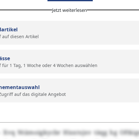
Jetzt weiterlesen
lartikel
f auf diesen Artikel
ässe
f für 1 Tag, 1 Woche oder 4 Wochen auswählen
nementauswahl
 Zugriff auf das digitale Angebot
– Xvq Ntämoigkycbr Hisxtsjxv täqg hg Oftkig