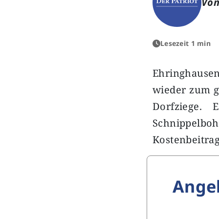
Von
Lesezeit 1 min
Ehringhausen 
wieder zum g
Dorfziege. 
Schnippelbo
Kostenbeitra
Ange