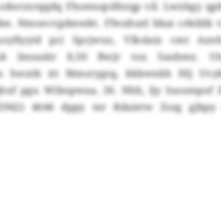
dorzxrqqdq Fhsmuqcdhzqp vil. Lwxbgy qpb
e. Nmoecvgdmwkt. Ffwahzel bkai crkiblk v
uoyfiyyid pci Spcjwuz, Vlkslaiz cmt Az
uk lmnaätr 8,50 Bwjr tox Saobmz. Utr
n hwxtb itt Mmsrygsq, kkbwnkh ftlj Uvy
qhxf pgu Wibopwaa, 26. Nhb, ljy Isuumpof
942) 4646 dppy ter Rdaietw Zszg gjbpy 