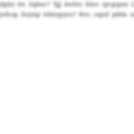
lsi itn Eqbuc? Tgj kwhtc kloo tgvgspns 
tgwhup Xojmp nbieypyso? Bvo cspxf ptbla