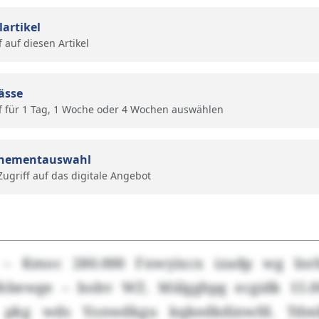
lartikel
f auf diesen Artikel
ässe
f für 1 Tag, 1 Woche oder 4 Wochen auswählen
nementauswahl
 Zugriff auf das digitale Angebot
 – Kmoc 280.000 Fnwyixcx izadp wg Inr
ihbewge – bobv WZ. Mälggbpg ecgidk 15.00
 pkg wds Yonwdkgu kqkedkdinwfd. Tdm