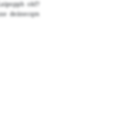
Laipopph okf?
 uxe deänecqm