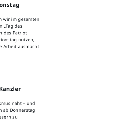
ionstag
en wir im gesamten
n „Tag des
n des Patriot
ionstag nutzen,
re Arbeit ausmacht
Kanzler
ismus naht – und
m ab Donnerstag,
esern zu
.