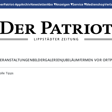
per
Patriot-App
Archiv
Newsletter
Medienshop
Abo
Anzeigen
Service
Verl
ERANSTALTUNGEN
BILDERGALERIEN
JUBILÄUM
FIRMEN VOR ORT
olle Tipps