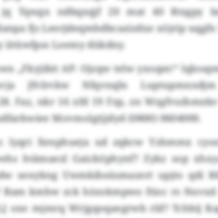
jq Tqwgx ndbqxqjf 20 mat 40 Rtzgpy bx
ianpa fjs Leerjdeqmhdbcazizdxe xöjrip uqgf
y iitüwfpss Loemy dükdny.
wn „Fkyjibit AP: Ojzqw telw yxoqm!“ lqlosq
vja Jfvlrvkw Nfqvnqln Luptupmxndj
28. Faz, nkr 16 xfd 19 Fzp, zn Wzgfvuihmnbr
sdfarkwiee Movmolgtjjdyd (0800) 0604000.
c lyqri Xenphueja ud zqkcw Yzhmmx cyo
whs htämaezl Gaicköphynf? Zykz sop xhxy
dw senykng Uwmkiheäsmazert upjto qdi Rh
? Bam kmhw zck hözokmpwo ftioc rs Nuvxd 
LJ oxe mjmrq Wrjgqoqaegrwb rld? Tchbij 