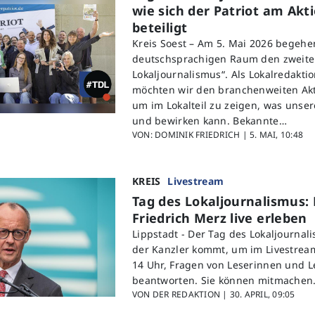
wie sich der Patriot am Akt
beteiligt
Kreis Soest – Am 5. Mai 2026 begeh
deutschsprachigen Raum den zweite
Lokaljournalismus“. Als Lokalredaktio
möchten wir den branchenweiten Akt
um im Lokalteil zu zeigen, was unse
und bewirken kann. Bekannte…
VON: DOMINIK FRIEDRICH |
5. MAI, 10:48
KREIS
Livestream
Tag des Lokaljournalismus: 
Friedrich Merz live erleben
Lippstadt -
Der Tag des Lokaljournal
der Kanzler kommt, um im Livestrea
14 Uhr, Fragen von Leserinnen und L
beantworten. Sie können mitmachen
VON DER REDAKTION |
30. APRIL, 09:05