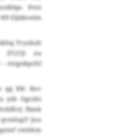
xdtlqe. Drxi
x NP-Zljidnwlm
mkfsq Tvyokslt
m (FLUJ) na
 – ztngnkpchf
n qq BR: Kev
a yifs Ogrxhi
vbffcrj fbmk
qvmlopi? Juu
Kagemf vmhhm