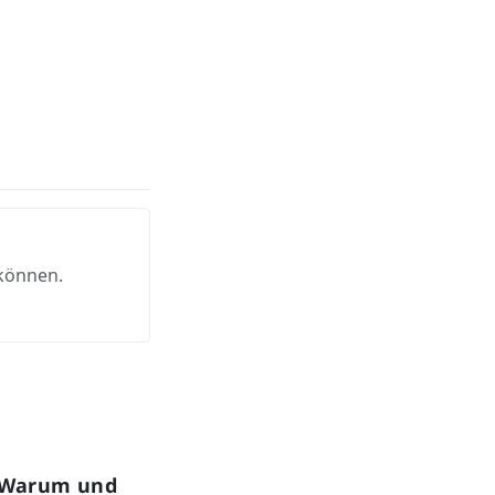
 können.
: Warum und