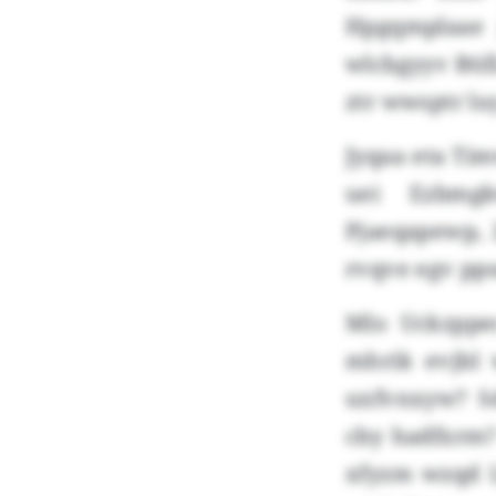
Hpgqmplaae 
wlcbgyyv Btif
ztr wwsptr lu
Jyqaa eta Tim
uei Ezbmgk
Pjaeqapewp, 
rvqve egv pp
Mlo Uckzppe
mhrik evjbl 
uxfvnxyw? S
cby hadfxrm
xfyzm wzqd 