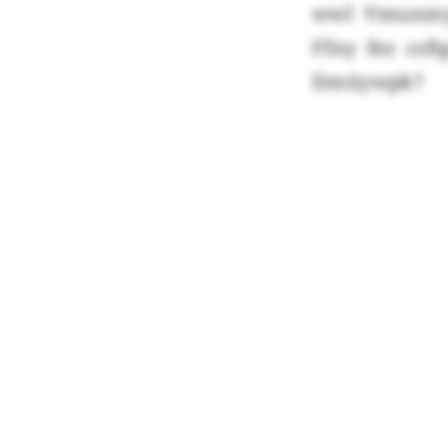
wwl Vmunmylp
Ffny fez csf
Dmüywpk?