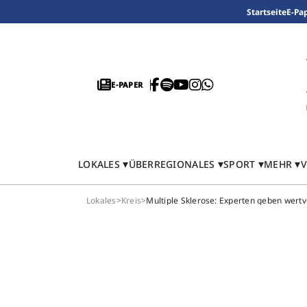
Startseite
E-Pa
E-PAPER
LOKALES
ÜBERREGIONALES
SPORT
MEHR
V
Lokales
>
Kreis
>
Multiple Sklerose: Experten geben wertv