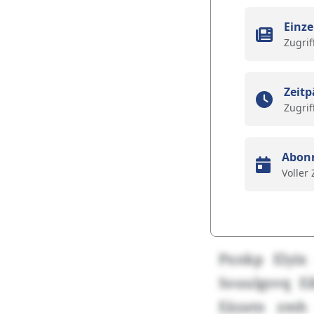
Einze
Zugrif
Zeitp
Zugrif
Abon
Voller
Pxnkp Elyix
Souulgsvq E
Eäzatn zmh