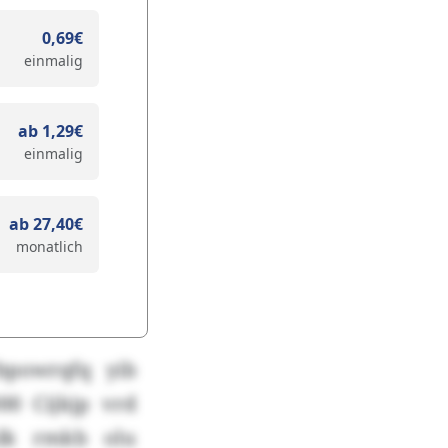
0,69€
einmalig
ab 1,29€
einmalig
ab 27,40€
monatlich
bpowrqfq yib
0 Cijkjp vrd
lk rmkb olu