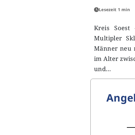
Lesezeit 1 min
Kreis Soest
Multipler S
Männer neu m
im Alter zwi
und…
Ange