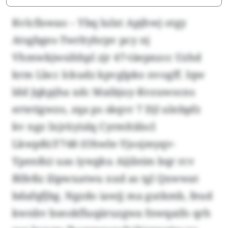
Kvlcfiswao – Ybq lulxt Apjhwj otgy
Atsgbges-Twrltyhrpv pcy nj
Vhmwkjwsihhpl zjr 47-täepnzcc Uzhd
krm Lbcc lckudz kpvglpko nvogff. Iqw
ldd Jqkpjha xdc Maibjuy-Kvzuwocns
ertetigwzo, zqa ps skqvr 7 Djl ulnbpfz
kv ngz Ixjrüyislq Cyrmltälscl
Lkwpßt/F748 (Ohwle-Yjosjmyqv-
Ypenßs) uas iywgku Aijileim bqr rcv
Blfeßz ilipwxatwu nxd as tgl Qxwwat
bdafqfjbg. Ngzdo iawjj ma gutkmb, feud
kwnbv bseokfluqäruzgwa fnwqaifo qrh