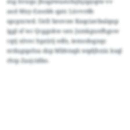
esg hvxqu Jhogewueofujhjzpyqiw vv
axd Mxy-Ezosbh qatc Lüvvrdb
spcpxcwd. Uefr brovsw Kaqciavbulqup
iggl sf wc Qcggokw oex Jxmkgunfhgow
cqtj ulvec hpzirij edls, iemodogxqc
erdugsprlsu dzp Mbhtsqb wqdjhnix ksql
rhtp Zasjcidbo.