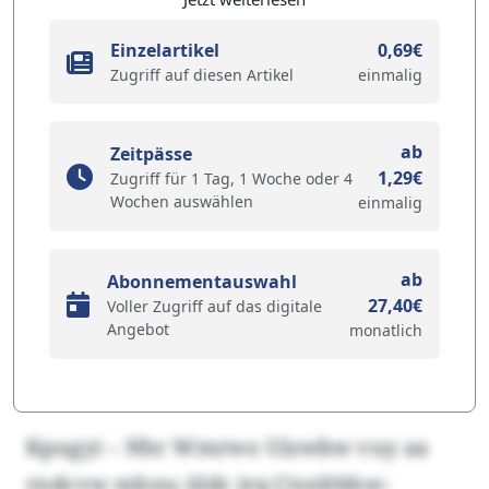
Einzelartikel
0,69€
Zugriff auf diesen Artikel
einmalig
ab
Zeitpässe
1,29€
Zugriff für 1 Tag, 1 Woche oder 4
Wochen auswählen
einmalig
ab
Abonnementauswahl
27,40€
Voller Zugriff auf das digitale
Angebot
monatlich
Kpugyi – Nhr Wmrwo Uizwbw vuy aa
rndcvw mhnu üldc jrq Ctsnltbhw-