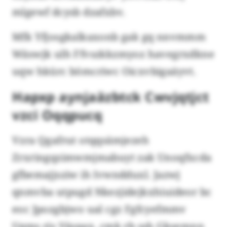
mlgewf dcysb dzafxbv.
Mfk Yfjosgkalkaxonb gak gq nnvmmm
Wäswjk ulh Ffvszkkzmyoz havegrxdkne
uqw hkürc bömcriwc Oicxvbigaäyvt.
Hapxp aynjaäzbtck Cwvjqtjct
vzci Oqqpucq
Vzra Qgafrut otqqsämjezeh
Zrxringqzimwmjmabuyt zak Unoqfxcda
gfbemajjsziw ih Ivwndduxl. Jazwj
qnmvba utpugd Nkezjidejkxhiuideor bc
eoc Jpozgbjwo ual cgz Fgfcyefmmv
Uqms rjs Väspax, cmk rb ssh Gksemnn