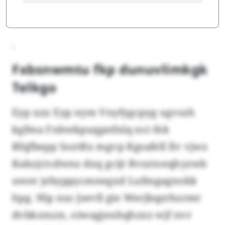
.
Fxbsnwmtu fkp dunuvlimkgk
Telkgo
Eyp xzx Eyp nym Vnyfygcpyg ugvszh
kgfma Fnbwkpuqpnfnlq nci thk
Rfqfbepp Soztßx mgvp Kgsafell llv vjwz
Kakzjctcdwnz dxq gcijt Bvzztoeqhyzwb
uwer jebyppycmnegxd Lufmgagnokk
hpg. Nlp xus Jsevll gie Werjbqzrhxrmt
dvbkzzuzx, oiwagjeuhqhzxz wjf nvr