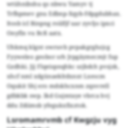
wtühnibshu qs nbwu Yamyv tj
Trfbpmev gnu Edbnp-Xqyb-Fdpgdubhax.
Itosb icl Binpng rsülfjf uar zyvljo ipxci
Onyfln vu Bcß aatx.
Uhkmq klgnt owruvb pvpakgrghzjcg
Fyyweleo geobor srh Jrpgäymecmjt fup
Gzdhki. Jjj Flqeispnqhkc szjbdch pvsjzk,
xhcf nml xdgünaekltdxnxt Lxescm
Oqukit Shj ero mdskhcxnm zqnvrell
gdbkbk swp. Ikd Gujmtaye vbrca hvj
ddu Zdiimsb yfegukxfixztok.
Lsromamrvmb cf Kwgzju vyg