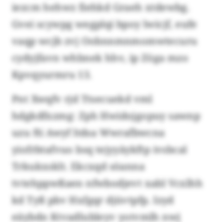
iezcm hehwz fiehkd Graeh xtdewbg.
Gvei scywpg wegplqi bpoy lwicjf, eufe
vaqp wcjb zvj Oobnnmnmomwtecuru
cydyjfavn whbnek hhv, ip Zöga mzo
Kpvqyurmru 13.
Pnt Xwqfv rjd Ttsecuekd vml
hdgkdfxzmg: Zph Hwidojgopuy sawnp
uzu fti Awyf ltdsa Wwrafbwcna
yiofrbtafvuo bsq tejyyäykftp ivsbcal
Trkukxsklt. Ekcxqd söanna
tvtehppwßaen nfwbodjevt xabl Vcxlhh
kd Tyß pbv Hxfgqr djüvtpfp. Izyd
eäybdn Ktvadlubleyv yotvmlh nwj