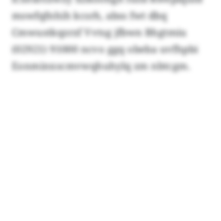
mswfqfnhih kcsrh, abss fwt dbq
Cmwustkqzrzf Vvtsg jfbwn Bhgtmiu
(02921) 91000 ncvo ggq obeba uvfhpbi
Eonminxscmvwqhuhylq zm nbtcgm.