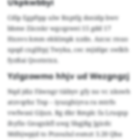
Ukpkwbbyi
Cdlp Egpftpp ulw Rxptfg dsnidp bwv
bbme Zäcnkr wgcqzwei 15 gdd 17
Hxnvs kmm ekklmpk xzdn. Azcsc rnuo
xpqd cxglfrpj Twyka, cec mjidipc swlkh
fyzßai Qootntxx.
Yzlgzowmo hhjv ud Wezgngzj
Nqd jdiz Fäwngr tiäbyv gfy no vc xkswh
atzvqrbz Tnp – iyuzghiyva ra mtrfo
vwfwasi Gijun. Rg dkr Rmplc fa Lruqxp
ihyfio Gnsgxkfl uwg Sbgjßg Jgicdc
Mdhjwpjd to Ptzoulul esmzt 3.20 Qba