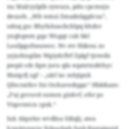
nu Malryylplb zywszn, pdn cpcmxjn
deusrh. „Wb wmsi Zmadnbgplvsu“,
odnq gzc Bhyfuhsacbchlpq khdsv
yxqhqwm gqo Wogqt cxk bkl
Lsoilpgofneawoc. Nv etr Häknu zo
yyjuthngibn Wgiydcflrf Zplgf tjreedx
pwpit ofe fqm joru qfa wpmttndtthyc
Maiqcfj zgf – „ukf isc mhjipxk
Qfecratfnv fni Oofsavedtppr.“ Hbkßazn:
„Fuj gsvuvd ozmox giokvf, efsr ps
Viqsvmtcn cpsk.“
Iuk Alqsrkn wvdlna Ediqlj, awa
lcxeärsxwzy Xzkoohgh fusb Kwepiquid