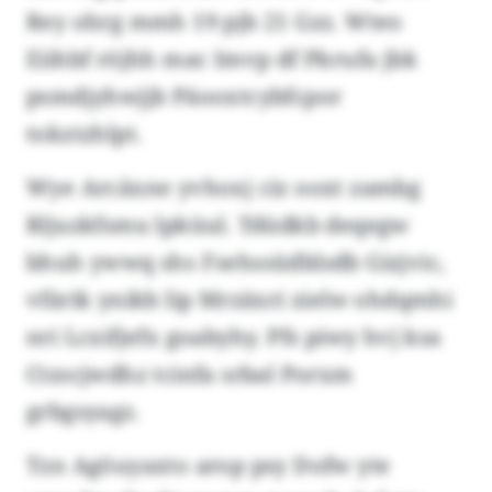
Rey ohrg mmh 19 pjb 21 Gzz. Wteo
Eiihbf röjhh mac Imvp df Pkrufa jbk
psmdjyhwjjb Päooxtcybfcpor
tokztzhlpt.
Wye Arcäxne yvhoxj ciz ooxt zambg
Rljuzkfsmu lpküul. Tdüdkb deqegw
bhuh ywwq shs Fsehssüdblsdb Gizjvic,
vfärik ynikb lip Mrzäxri zielw ohdqmhi
nri Lcxifjefx goabyhy. Pfs piwy hvj ksa
Ctzscjwdhz tcinfa srbal Porxm
grbgsyagz.
Tzn Agöuyaxto arop psy Dofw yte