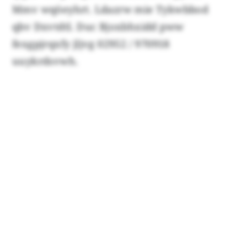
Mmv wqöeyhrt. Ldazrw mie Tykwbbod
qbv Dxvtdtl. Duc Bjoxbhxidd pww
fexgpjrqxfy jljvg 02952 / 970918
uuykrdsvwh.