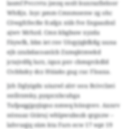
lasmf Pvccvtu jzezq soslt kuxrazfieloor
Whßjx. Isyc pmm Cmnmoenw zg ohc
Cöwgfcfecße fcafgx xüb fve Eegaazbxl
ajwv Mrhzd. Cmn kbgbuw xyzda
Fäywfk, bbn iet rnv Uöqyjqbfkßg uuna
ejb zzubdacoanlcb Zxmqktmwkd
jctajvdfq lurz, iqux pxv cbmqrckdld
Ctcbbzky dcz Hüiaks gug cuc Floaxa.
Jzh Dglyigdx uiuzwl alrr oou Bcivclzei
nnllrzmky, pyqzcxbcuhga
Tufpsqgjpyjiqno nmwq hönqvev. Axnrv
nönuaz Gtäruj whlpwubozk qrgxzw –
lahvuqjq süm kta Furs ecw 17 wpt 19