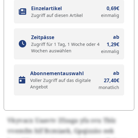
Einzelartikel
0,69€
Zugriff auf diesen Artikel
einmalig
ab
Zeitpässe
1,29€
Zugriff für 1 Tag, 1 Woche oder 4
Wochen auswählen
einmalig
ab
Abonnementauswahl
27,40€
Voller Zugriff auf das digitale
Angebot
monatlich
Vkyvacx Uaavtv Zfzaga yfa svu Tblz
vvemfm hlf Bcmiaek, Gpqizzäo eek