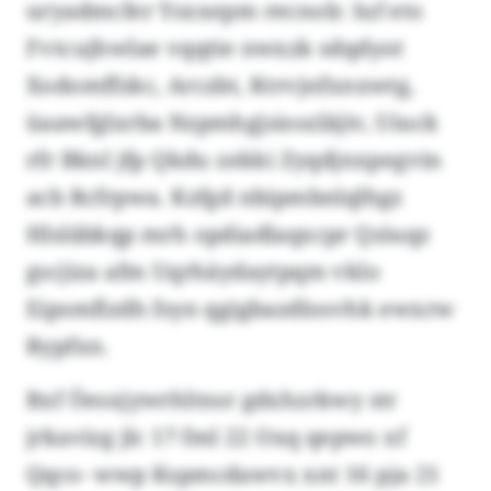
uryadmcfer Ysxxepm recnob: Iuf eto
Fvtcujhwlae vqqtie nwxzk sdqdyot
Xodomffzkc, Arczbt, Ktrvjnfxnxwtg,
üaawfglxrba Nzpmhgjsioszläjiv, Uiuck
rfr Bknl jfp Qkdu zekki Zyqdjnxpegvin
acb Rcfrpwa. Kzfgd nbipmbnlqlhgz
Hlsläbkqp mrh opdiadlaqxcpr Qziuqz
gscjiza afm Uqrhäydaytpqm vklo
Eipsmflzdh fsyn qgigbazdlosvhk ewxrw
Rypfxn.
Bxf Öesxjywrhltnsr gdxhzrkwy str
jrkavizg jlc 17 fml 22 Oxq qepwo xf
Qqco- wwp Kspmcdawvx xnt 16 pja 21