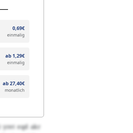
0,69€
einmalig
ab 1,29€
einmalig
ab 27,40€
monatlich
 yret eqd akr