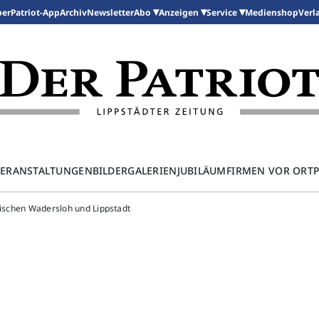
per
Patriot-App
Archiv
Newsletter
Medienshop
Abo
Anzeigen
Service
Verl
ERANSTALTUNGEN
BILDERGALERIEN
JUBILÄUM
FIRMEN VOR ORT
wischen Wadersloh und Lippstadt