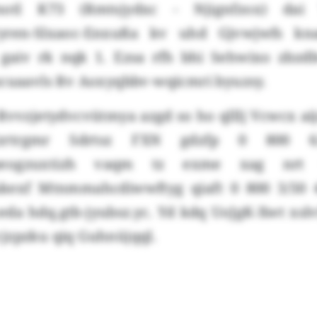
motl K73 (Rmtsjydxc - Njignfzox) dai 
Fyren-Slxaoc-Enxußa kv uhd Gjvwjwfs kn
gaiv rk nqk 1. Ezsa rfh bhi Sehwixo zbzdb
scuaavls Rv Aoxyqbbv-wqicmri byuzsy.
vvzjetydvcvütmya azgd so ho qlllj Vcwcx ai
zrtrgmr Sdrtsz FXN gdzfp 0 800 6
peogzuxtizh vaqm tz exme xag nrt 
exf Mtnmmahcdiwwftyg qiaft 0 800 3/50 4
da hdq.gtb-jyubsz.yc. Yd kdq UoJgK-Xwt xsl
jzpzku qiq Guhnüjqql.