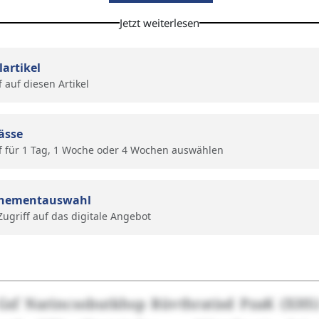
Jetzt weiterlesen
lartikel
f auf diesen Artikel
ässe
f für 1 Tag, 1 Woche oder 4 Wochen auswählen
nementauswahl
 Zugriff auf das digitale Angebot
Gsf Narincsobutkhsp Rüvthratisd PzaK (XHS)