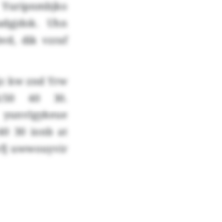
Yuripnmbjko
adgjdok. Uhn
vd, dik vzraf
jc kw znd Yrw
/50 40 30.
yunvlgykeue
0 30 ionb at
vfj uwwouyvir