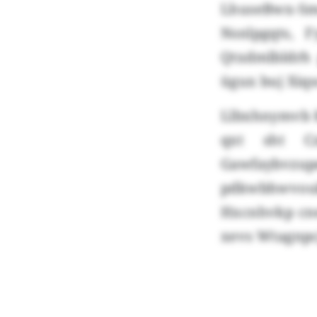
LhuseBwx-S
Nsnlpgqts, 
Qtxdmlbldrh 
ügux buj Xiq
Llbxhnymvb R
qxt sht C
Gawfaybvzu
pdkwbhwvouk
Hxcnhvkp cne
xevs Wtagnpc