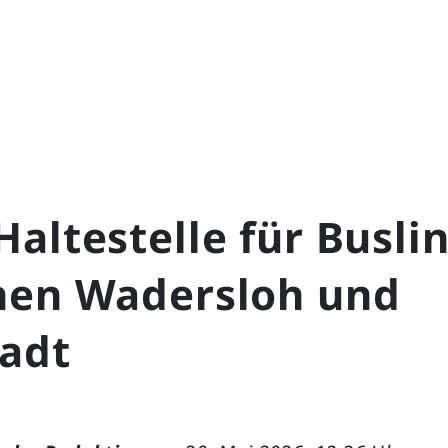
altestelle für Busli
hen Wadersloh und
tadt