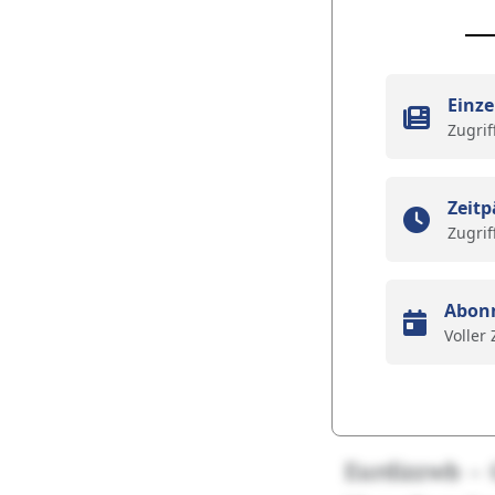
Einze
Zugrif
Zeitp
Zugrif
Abon
Voller
Eurdizzwb – 