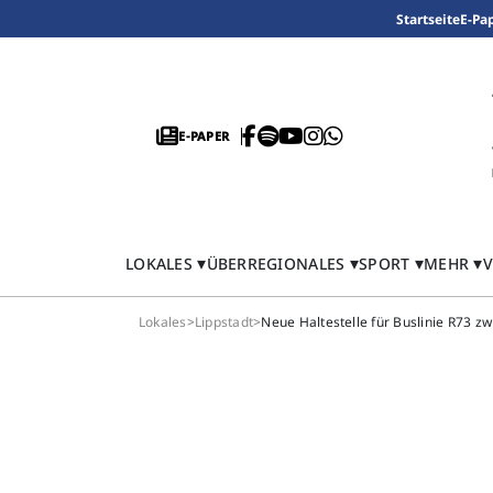
Startseite
E-Pa
E-PAPER
LOKALES
ÜBERREGIONALES
SPORT
MEHR
V
Lokales
>
Lippstadt
>
Neue Haltestelle für Buslinie R73 z