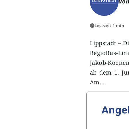
Von
Lesezeit 1 min
Lippstadt – 
RegioBus-Lini
Jakob-Koenen
ab dem 1. Jun
Am…
Ange