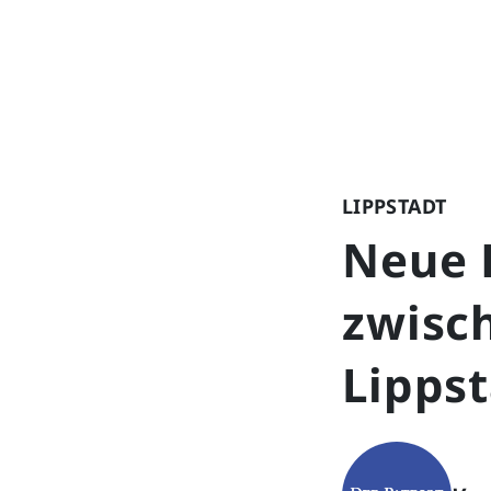
LIPPSTADT
Neue H
zwisc
Lipps