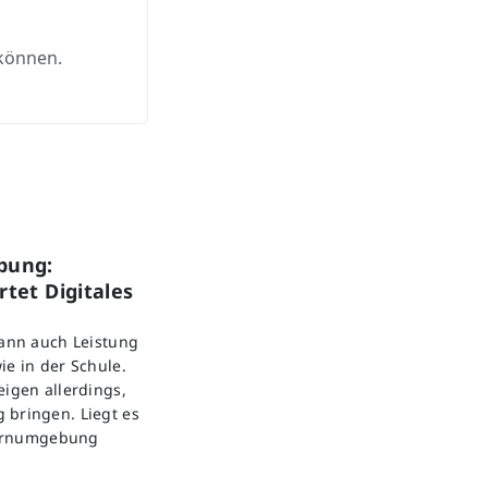
 können.
bung:
tet Digitales
kann auch Leistung
ie in der Schule.
eigen allerdings,
 bringen. Liegt es
 Lernumgebung