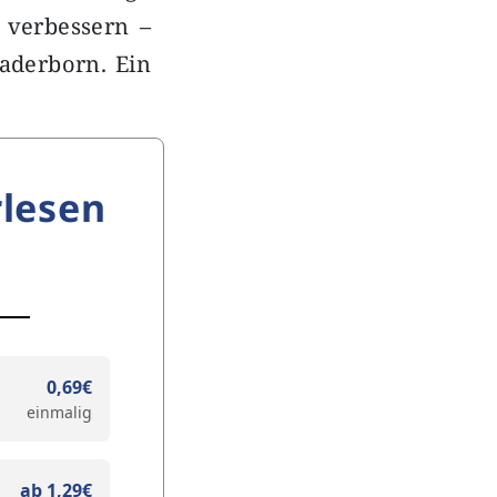
 verbessern –
Paderborn. Ein
lesen
0,69€
einmalig
ab 1,29€