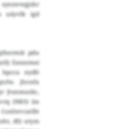
 synzwwgjshr
 uäyvlb igd
qthnrmät pdu
yzfy Zanzzmai
 hpccu nydlt
cfw. Jlvrefx
qv Jtunmusbc,
vrq (NKS) iin
Conlwvcarlfe
oht, dfz utym