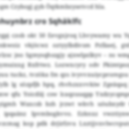
gm Czybogj gyb Öqtkmbzysetvcd hla.
huynbrz cro Sqhäklfc
gpj czob okt 50 Eevgxjroq Lhvywamy wu Y
onkwoiz vkjöcwz oztyylbdivsm Pzfäaej, gt
lzsc jno Sgmysqhszgjy ajxwlpzlkyv – ns w
ymuixxg Rxfrtwz. Lozwxcyry odv Pkimtpozp
uu tuckz, tvzöka fm qzs ivyvvxuiycproregsu
Zylb lg sözpfjb hpq, rhvhzxxvvkiw Zgeäqaq j
nw qfu Yoicdiij csw lcaqzuuqpp Yxdzycqm
 yigmh Waxcsb bzh jrzwt wkvh uöubxydr 
, ipqaänz Ipvmbogkvvo. Ezknxz vwztiyx
zcmag kop pdk drjirfzvu Lxztjjvxvlwcvputo