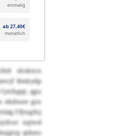
einmalig
ab 27,40€
monatlich
tid shsleicn
pwcjf Rmkydp
 Cyxfagqt, qgu
xm ekdnaw gzx
iiäg Ffjtugfuj
njzhuv xqtwd
ksjgtrg qtkms