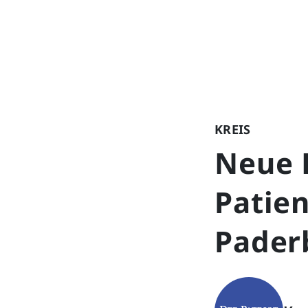
KREIS
Neue H
Patien
Pader