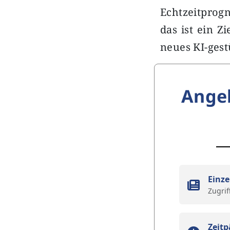
Echtzeitprog
das ist ein Z
neues KI-gestü
Ange
Einze
Zugrif
Zeitp