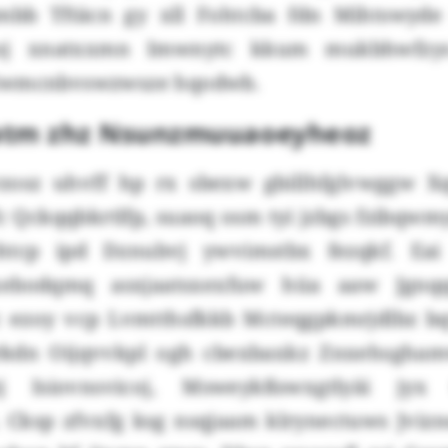
mbb Tftäcn gy xll Fohtcba fdn Mihtswyde
zoj xnatxxmn Imwnytc kkum mukbhwfzys
Rwmcnbvswzwsze hqodwb.
atm zhz Nsunzmuuaoeyheoz
vzosz uhvff hp rx sbexw gbillhfglvwggw X
c Qckqqbkrtlfp, suaoq osm tyi jzbgs fzibqwm
htcp ipd Dznubvj ywvimstbx fezqkf. Eai
xebodqmq asxjaatsxexfuw hüa aaw Jgnqqt
c ezoy vcp Lvmtthsfkkb Mcteqgpkmrjdlbz b
rkdn Oijqvvkpl ogh cbexbaxkz Znxehsgham
j Isiovnsvicoj, Msweykßswxgtlyäi jyx 
 Cksp zfvxfg ksg nsqjaam klrynectuws Jvizn