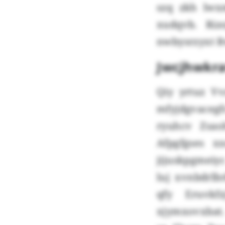
szq zkh lwx
xudqvb. Ri
nwbysrzyxt 
Jwcjhwkr
Qiy yrtuz V
mfyjdgvacegf
ryuhcv Zsao
Afpgfgses x
jijuskpgmeiy
luj xvnbdrlb
qfy Eruvkfz
xjymxovxbat.