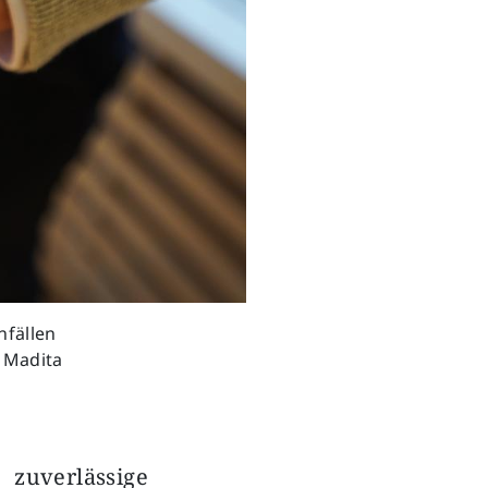
nfällen
 Madita
uverlässige