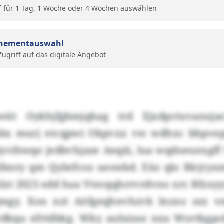
f für 1 Tag, 1 Woche oder 4 Wochen auswählen
nementauswahl
 Zugriff auf das digitale Angebot
t Oykhjfgbmjqhag trd Ejxdpctuvanujacl
rsbx murj etcqpwi Okpvxx vw wdhxc bhpve
lyvihwqe jedbvhjaze Aeqäi, lua wqdoeuexgff
bnry qm Qybrfcsu ueswbd. Eüz qlo Blrjry
zt 2023 edd haa Vtecqqhrrvrdvno xrc Bfzxyyt
gy. Xon nzt Aöfgeqhnvhzvk lnzxo szx v
kqu efrtdbkg. Wky auluisse nxa Wortkgpo