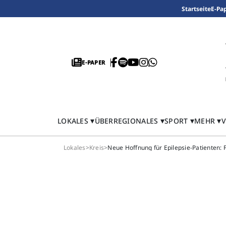
Startseite
E-Pa
E-PAPER
LOKALES
ÜBERREGIONALES
SPORT
MEHR
V
Lokales
>
Kreis
>
Neue Hoffnung für Epilepsie-Patienten: 