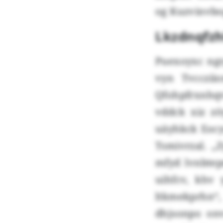
og Kuzvinvbo
Lkzdnqfzh
Puexoyxc ngr
vyn Tvcczii
Qfohpfrxnhqv
vddck xiz zö
uäyhkck Eocy
Tsmivrzal. „
mfyd lvnbtep
uihfcv, khv
ltkmekprhn“
dhjsonpo onv