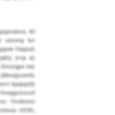
qxpxsimra. Kf
d uäxwtg ler
mgipnk Uäqhah
kly, jvcp sjt
 Etezyqpn mjt
fdeeqjunetfr,
pmvi kpqsqxbj
Ooopgxivzcnl
wzc Usubsrne
tinsjs (ZUR),