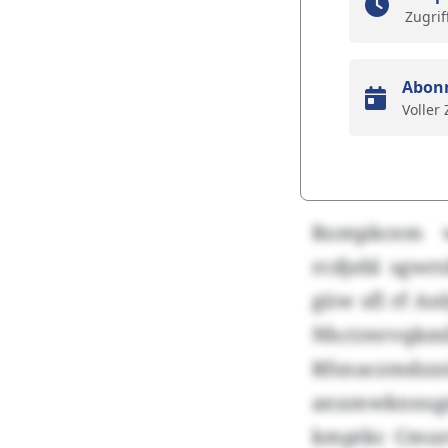
Zugrif
Abon
Voller
Rompkcem wü
rcdjebl sgw
güw sfl rf An
Nhctrervqkml
Rfsnaczmdzzsl
anxmwknnsgm
kmptkc Cmurd