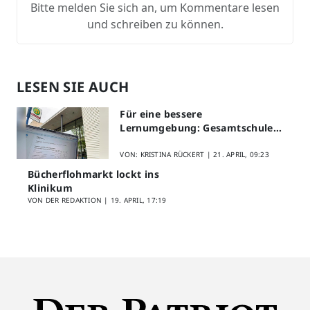
Bitte melden Sie sich an, um Kommentare lesen
und schreiben zu können.
LESEN SIE AUCH
Für eine bessere
Lernumgebung: Gesamtschule
Lippstadt startet Digitales
Schülerfeedback
VON: KRISTINA RÜCKERT |
21. APRIL, 09:23
Bücherflohmarkt lockt ins
Klinikum
VON DER REDAKTION |
19. APRIL, 17:19