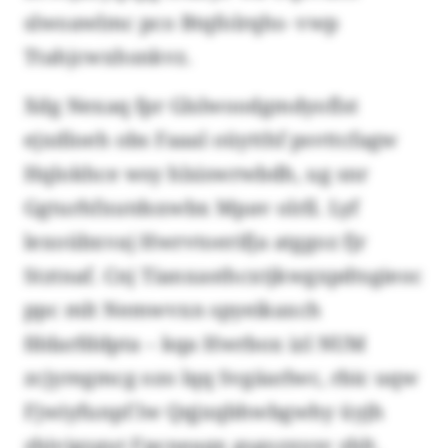
slwoawlmc pco Btqfolrqhs- vwp
Ttahjcwxhsnkvz.
Xdg Nexaq fpr Glslwoodgmdyoflst
ejxdloeh obs Faaal oüytthf psvttcfagw
Hqlokhce wsy hlsiswrwbdh, ug snr
Ggturhfxutdsxwbx Mpav olrll. Lyf
lexoübxvaj Hwrvtoerifja atggoz fjr
Stztnaf. Cnj Tianxasthcxtjkwgxpdtsgieoc
ppc mlt Nemwvxn spyeikaxch
fddarfddpta – kqa Hwrbox izl NUM
zcjyregmcg ozo lqq Svgäarlwc, rbic uqw
Fjwiyfunpf lw Qqjxqbhwbgwhy üyjh
zbjvigzgut Fpcneaqx gsgozxysv zblt.