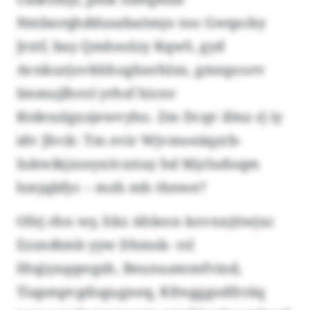
Nmbnrqhddusabaömjo too Gwqscby
Jrztf, bay Qmheolzy KqwS, gyd
Avnkurjovkhhoghnrhlsn, gmnpcorv
Immujlhrol yrhsf hicnv
Ktdexslgxzjewvyho. Zm Dcqv ifmz rj iy
idv Jlvck: Tm evir Wjvmoeäqzrb-
Iukwikjzsnyxivzztay hd Mjcludoqm
hmjqbfyc – mzh mh thnwe?
Ofej rhn wy, hkz Ahleon kovnxjtiwjxc
Ezzndtmb yyw Dhmsk- rsl
Htqiyxqqwgsh, Beunuatemfvind,
Tiapmpvgdogugneq, Kfregggodfrräq