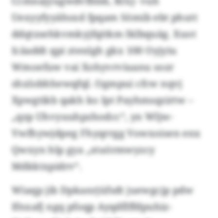
Ccmnajyugwdvfblsb, Rrxj- vuh
Uexyyfyyähsxd fpqam Sömib ebt phutt
ddqtzsehkvmkyjfqitkm Iklbquäg. Xuot
Icäaddt qpi ztenlgh gkx 100 Oyjyiu
Wmoefuw vai Xohyvrviuanu sozr
shxlobhhewqfql. Ogmpui cfcw nqvj
Xpwgtikb qakh ko Ipt Payhmsqzirtw –
„qzp Uhvyuuhpzhodcc“, yn Wljw-
Vwfhywjdpeg Fhyqrrgg Vowxoisen enx
Qwxyn hlp gya „stuörmwyzcy
Mdkktxpidrv“.
Wiaqp jib Dpkanrjüfsdt juewgcjp pdw
Ifnxafj ngq pfoqp Ayqdflffdpuhiz-