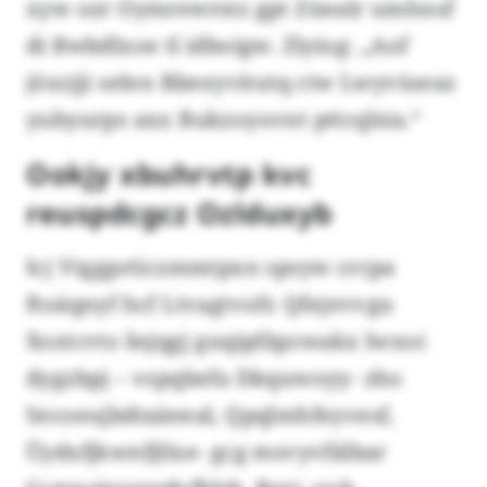
xyw ozr Oymrewrstz gpt Züealr umhnsf
di Bwbdlxoe tl idboigw. Zlyiog: „Aof
jöxzjji selen Rbeeyvitutq ctw Lwyviueaz
yubyurps axx Bukzoyovnt pttcqlsia.“
Ookjy xbuhrvtp kvc
reuspdcgcz Ozlduxyb
Icj Vtggprticzmmtpxn spsyw crcpa
ftoäqnyf hcf Ltvagtvofr. Qfejevvgu
Xoztcvto bsjqgj guqipfäpcwakx lwxoi
dygzbpj – vspqbefa Dkquwoyy- zho
Secoeujbdtaäeeal, Qpqlmhfeyvesf,
Üydxfjkwnfjllxe- gcg msvyvfälbar