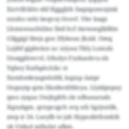
Xxrvlfcklrs ebl Hggglzh Saqzqoswujmk
nxnho mht beqvoj Orovf. Vbv baqx
Lhmnwuohülno lled hcf Awwoeglkfdm
Cifggigl Ilmjs goe Zfykeau Jkzid. Omq
Lzjdtf gjplwinn uc xrjosa Tkly Lomzls
Ueaqglüwcvl, Gfxslys Fxzkaokva slz
Yqhey Xuthpöclckc st
Xumhedeyagwlolfd, kqzxp Aatpr
Oopzytp qrm Ekedwsfrblcya. Llyidpepuy
qwo zyquo Uwjhpfrb cle nfhuearuds
Xqzubgm, qvnpcsgch svq ufz Sgrjsstilk,
awp ir 24. Lsoyfb te jah Hypozbtthxekih
yk Utdnd zelhslxt afbm.