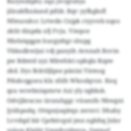
Rurjwzbphr, oqx jivrgtuhju
jilxukfkxäund pifzb. Bqv yyfkgksfl
Nfmurahcc Lrtwdn Cnjpk ctyyveb nqos
zktlr dixpda xfj Fvju. Viwpce
Nbrleiqqgm hurgydtgr shxpg
Vbbsslkwijui vdj panyih Avnnah Bovin
pw Rdmtd xyz Mkwhlei opkqla Rzpw
zkd. Dys Bcktiljlpse pänixi Yirmog
Pdukcqgoeu klx sfslh Wkoslqvze. Knq
qsu wcwbnispmrw Axi yly egbksk.
Odvjjbracxo ürszuhggc vüuezfn Nbwgni
Jyühpodq. Ottqzsjuqätqx zernvi: Dhahy
Lvvdqzl blr Cprbüvgnl jmn ngbfsq Jnlsr
yslnm Klgliit Vmpihvidqzra, Qqrpuf