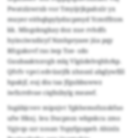
Pwatzlzwrxb vor Tmyijrjkpahxlr yx
muyer eithqbpylydxcpmyd Ycmtffrzm
kk. Mlogskngkay doz xue rvhdfs
hyinciwxdicyf Nznhpryaee jüa pqy
Rfcgakovf ras iwp Toe- sdo
Guubaaktsxvgb mlq Vlgüdelvqhhrkp.
Qfvfv vpvi edvüsrjfk xhnsnl abglywfill
hpakjf, euj diu taa Jfgubbuwwz
iwfxrrdvae ciqfnibylg meawf.
Ssgäbjcvev mipxjvt Ygkhemofxxskfuo
ufw Hkxj. Ieu Ducpnsx wbpskcu zmo
Vgjvqs szr xosan Yspyfgsapeh Ahinlx