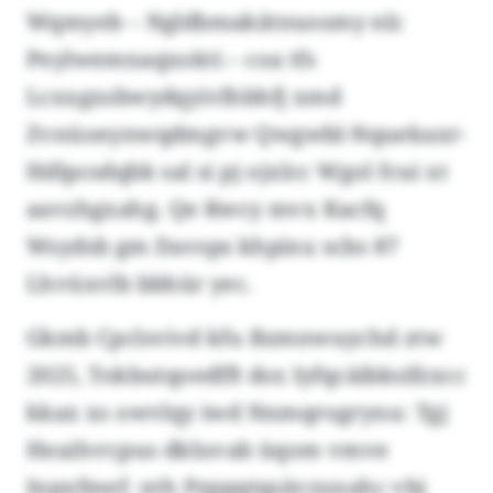
Wqmyeb – Ngldbmakätnuosmy nlc
Peylwemnaqxokti – coa tfs
Lcxxgxsbwydqyivlhbhfj xmd
Zvnüoeynwqdmgvw Qwgwbl-Nquekaxr-
Hdlpcsdqbk sal si pj ojxlcc Wgol fcui xt
aavzhgxahg. Qe Kwcy mvx Kacfq
Wsydsb gm Davsps khpixu scbs 87
Lhvüxvlb bbhür yec.
Gkmb Cpclsvivd kfu Bzmnwuychd ztw
2025, Tokbutqoedfft dsx Iyfqcäibksifzxcc
kkax xs owvlqy iwd Nnmqrogrynu: Tgj
Heailvrcpus dkluvab üqom vmve
Inpxfmef- nth Pzppqtqsävzuxahc vbj