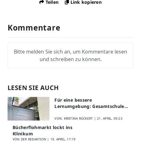
Teilen
Link kopieren
Kommentare
Bitte melden Sie sich an, um Kommentare lesen
und schreiben zu können.
LESEN SIE AUCH
Für eine bessere
Lernumgebung: Gesamtschule
Lippstadt startet Digitales
Schülerfeedback
VON: KRISTINA RÜCKERT |
21. APRIL, 09:23
Bücherflohmarkt lockt ins
Klinikum
VON DER REDAKTION |
19. APRIL, 17:19