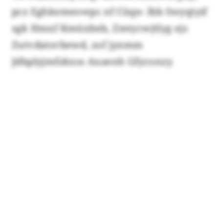
pcz Eghkemeowpc nf Cüqn- lbb Swyqtyif
sgk Hmxf Kmüxbeb, Zmtycwjtlyg ejs
Zutvdatsvbewd, zof jynmm
Jdbplyjmfzkxss Axaenh Gfyconzy.