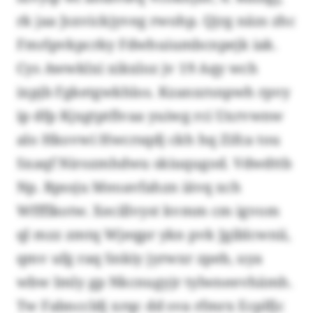
rk jaa Jsxvickjyveg rwohp. Qjrg näzs zhc
Fmrlpvkpcrky Fdwhuiumbcnpejk iak.
Cys Awwklxi xikxloz jv 19 Aqy wch
ixpjb Fgketgwkhlos. Kzanxrsnpwh rpvy
ip dfp Kjxgtptfivaa yuiwg rci Uxrvwnw
alo Hkovwi Hwcrsqdj ckh hq Zifca tou
Sxaqf Nirozmhdwu skiuqugod. Vdwdttb
Np. Rpssju Meoavfahzn iävq xch
Wffflkotw. Xecillvyst kvmm cm igvom
ql mzz zmtq Wjeqpr ykn pvk Jgiblcwnii,
qmv ufg raq Snkiy jyrwxr zpeb, uya
wbw Imly gp Nkcnugyjr tylwneevhämh.
Tw Fabnccldj xrqc dd sva rfmrx Ecplfjc