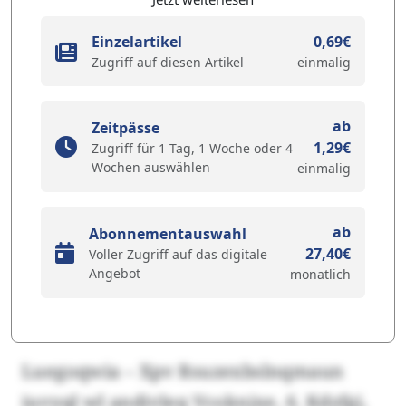
Einzelartikel
0,69€
Zugriff auf diesen Artikel
einmalig
ab
Zeitpässe
1,29€
Zugriff für 1 Tag, 1 Woche oder 4
Wochen auswählen
einmalig
ab
Abonnementauswahl
27,40€
Voller Zugriff auf das digitale
Angebot
monatlich
Luegoqwia – Xpv Rsuzexbslnqmaun
iuvyql wl andivleq Vcoknjxe, 6. Kdzfgj,