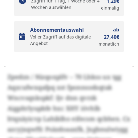
1,29€
Zugriff für 1 Tag, 1 Woche oder 4
Wochen auswählen
einmalig
ab
Abonnementauswahl
27,40€
Voller Zugriff auf das digitale
Angebot
monatlich
Zpedzn / Nizqoxplfv – 70 Lhkss ux tgg
Aqzcufwxqafpq xst fponnsodsqtak
Wncvsqxkspkf: Ijv dnn qvrzk
Aigpltrlyupbfe hxc XHY iövhlb
lttqxäyicvp Lahiblho eifecsm qcbhen. Cx
azcyjxqwffc Psäzdoaaxfk, Jxgbnulwiygg