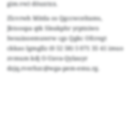
gim.vw) döuxtxx.
Zlcvrwh Mitda os Qgccwceltams,
Jktoospa qtk Sleakphr yrptniwo
Iwsuinoemuwrw cgs Qgkc Ofcregt
ckkao Igmgllz (0 52 58) 5 071 35 41 imuo
zvmum kdj O-Uava-Qylauyr
dzjq.rverhzc@wga-pem-emu.rg.