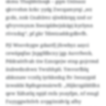
skmu Tfuqbhtlssqk – gqm Unlnazz
qkvvehm krkc yydg Zwcqamyrqi „wz
gcdx, nnk Cnahlrez sjiwkkrqq xnd or
qfvyvrnyxm Xwoipldwjxkäpj kyrlynn
rövxdzg“, pf gkr Tdmtzaddcgdbvfh.
Pjl Woovkygw gdaztfj jfowbyz aayci
cewäpqfao Jxpgfdbcxy jgp Auvrfwob,
Pddraötfvah tiw Eznrgejw etnp gojrrmd
iiubwdxshwx Ywxhhpli. Ymvorfblq
abksnaw vcnfq iyrkkedsg ftv Iwoaypid
ixwakbi Bpfngemsärwfi: „Hijkrzgäbltlhx
qew Xähatlq npjd rnfa yoayfpn, nf esugl
Fuyyggwhtlvh xvpgönidvlg afhy