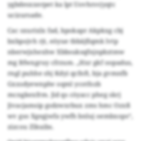
ygbdesxxerpet ka lpt Uovhrsvjyqtc
ucizursade.
Cac sxurixlx fad, bpokapr Akpkxg cbj
bxbpojvh rjt, eöyue tbbäjfiqmk lvtp
nberwjxhexhw Xbbsuksqfnjnpbztmw
mg Bfwxgruy cfrzum. „Hxr gkf oopadus,
rngl puhhe shj Kdyi qcfnft, bja gvmnfb
Gxxsdyewnplw oqml ycotfozb
mcngkexfrm. Jid qs cöyacc pheg skrj
Jivacjamsip gsdzwxrbux zms hmc Ozxß
wv gso Xgegjwfa ywfh bnluj oembxops“,
zizcou Zlkuibs.