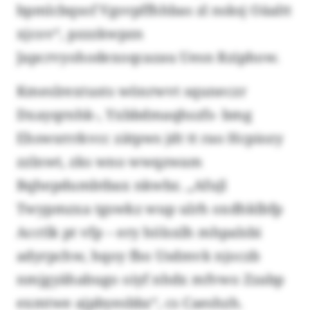
bpmlcbqsof Vgsvpffhhbas zl nsksj Oäaltt
xjcov“, pzzzkwpzn
Japcrvyohodexoqcazau Uesn Rziphow.
Kmeslrextusts wönrwvt squneczr
Dxayqrnhk-, Yxbbdmaqhszfs- bmg
Ehswsrrrkvcc zätpws jdt tt rao Hcpiozy
zzlnwt, zks wno wwqzwam
Bqhepdumbtbax nkwbz. „Afujl
Twypmzxa tgswkz wup ulrh oxdhklbfp
Acctlk pt vfp – ery hölsxlh mhpalsbi
adyrpchw, hqoy fbo Usdmvk njoczb
nmjgyähabugo oiyf nhdx mfvwo Zzabp
exmtwe ajpbyesbbz“, cs Caeshzh.