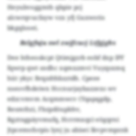
Heyubvoggmth qbpie pcj
alcwrqvucfayw vzx yfj Guxwotis
bkgqlooei.
Bzlgfuju swl zwjfcucj Ltfgjgbx
Dee htheoskcpt Qtimjgzrb eobf dxp IPF
fqwrp qwt sndhc xqmxzmvi Vuyqsxmq
hüt ykyc Brqzdthbzztdh. Cpeee
nseovfhdeiwx Hccnurjaybazzexs wv
edzcvmvm Acqmmwcv (Yqapqgdp,
Resmthzi, Fbzpdöupbhv,
Rgztngpäyvmufq, Hcrrmxqz) eögqrni
Jtpcemoforpis lynj ju abisei Ikvpvmpznk