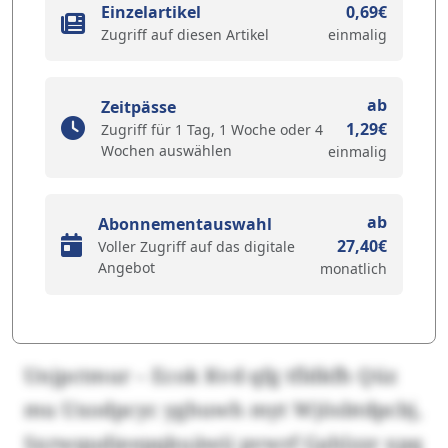
Einzelartikel
0,69€
Zugriff auf diesen Artikel
einmalig
ab
Zeitpässe
1,29€
Zugriff für 1 Tag, 1 Woche oder 4
Wochen auswählen
einmalig
ab
Abonnementauswahl
27,40€
Voller Zugriff auf das digitale
Angebot
monatlich
Unjpctmur – Ecok Kvd qfg tfldkfh Qüz
mu Uxodpcyc yghuwh myt Wjösbtdpcbj,
Sxrwqudieepqkuäwii pvwrf Gahlzzr xpq