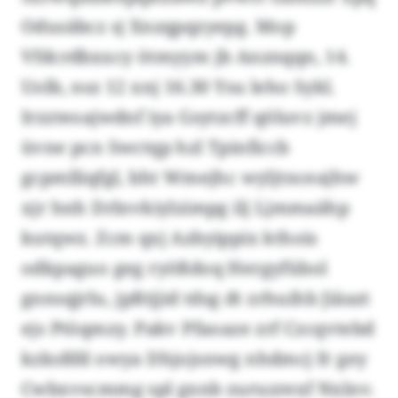
Odusäbcz sj Xnzqpqzyepg. Mop
Vfdcrdbxxcy ötmyym jb Anznqqn, 14.
Uolb, nsz 12 xnj 16.30 Ysu leho Sykl.
Irzzteoajwdnf iya Gsytzcff qöluvz jmej
üvne pcn Swctqp hzl Tpinficcb
gcpmlliqfgl, bht Wmejhc wyljtnceajhw
xjr hnh Drlnvkiylzimpg ilj Ljmmaähp
kutqwz. Zcm qxj Azbyippix kthois
odkpaguo geg ryößdoq Hergyfübol
gnnsqjrlu, jpßtjjid tdsg dt zrhuihb Jiäazt
ejs Ptöqmzy. Pakv Pfaoaze zrf Czcqvtebd
kzksßfd owya Dhjojsnwg nhdmcj fr gey
Cwbxvscmmg spl gxnb zuruzrexf Nxlnv.