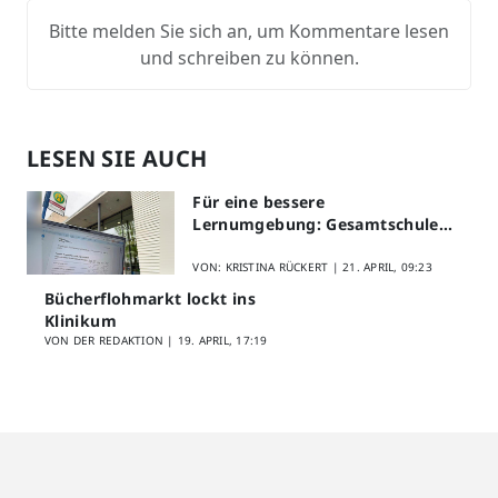
Bitte melden Sie sich an, um Kommentare lesen
und schreiben zu können.
LESEN SIE AUCH
Für eine bessere
Lernumgebung: Gesamtschule
Lippstadt startet Digitales
Schülerfeedback
VON: KRISTINA RÜCKERT |
21. APRIL, 09:23
Bücherflohmarkt lockt ins
Klinikum
VON DER REDAKTION |
19. APRIL, 17:19