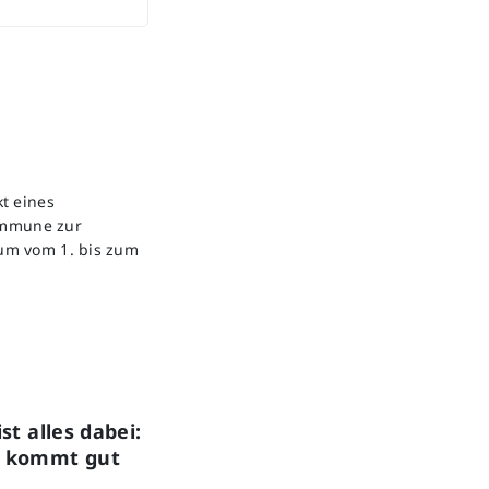
t eines
ommune zur
um vom 1. bis zum
st alles dabei:
g kommt gut