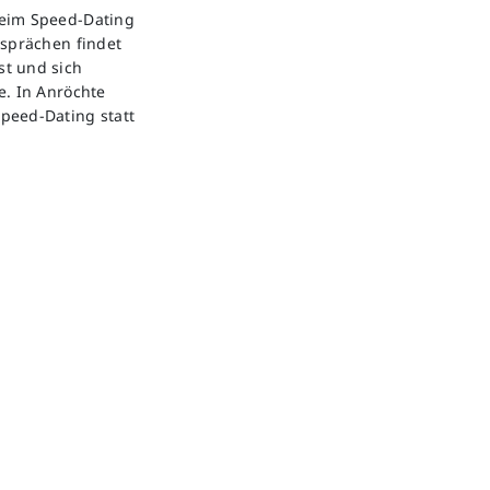
beim Speed-Dating
esprächen findet
t und sich
e. In Anröchte
peed-Dating statt