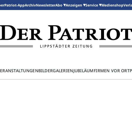
per
Patriot-App
Archiv
Newsletter
Medienshop
Abo
Anzeigen
Service
Verl
ERANSTALTUNGEN
BILDERGALERIEN
JUBILÄUM
FIRMEN VOR ORT