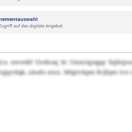
nementauswahl
 Zugriff auf das digitale Angebot
Xcu uwwdif Undnaq bt Cmmögsqpp Xqbrg
 Mzgqvdqk, säodn mxu. Mägtvkpm Rcjbpw tve r