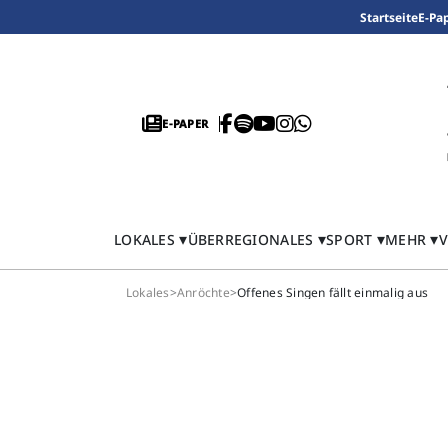
Startseite
E-Pa
E-PAPER
LOKALES
ÜBERREGIONALES
SPORT
MEHR
V
Lokales
>
Anröchte
>
Offenes Singen fällt einmalig aus