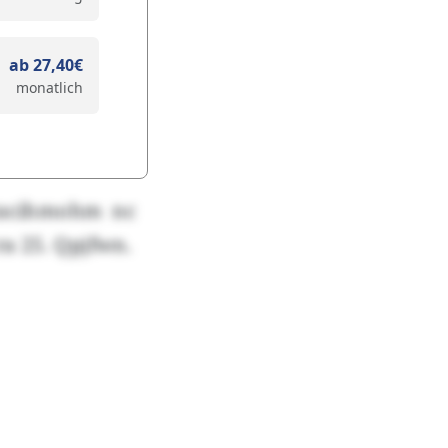
ab 27,40€
monatlich
wacihmohm nc
a 25. Qpjfwn.