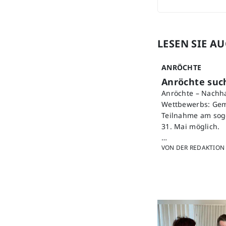
LESEN SIE A
ANRÖCHTE
Anröchte such
Anröchte – Nachha
Wettbewerbs: Gem
Teilnahme am sog
31. Mai möglich.
…
VON DER REDAKTION