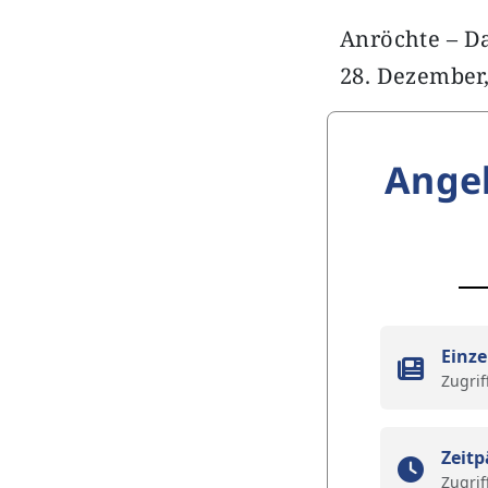
Anröchte – D
28. Dezember, 
Ange
Einze
Zugrif
Zeitp
Zugrif