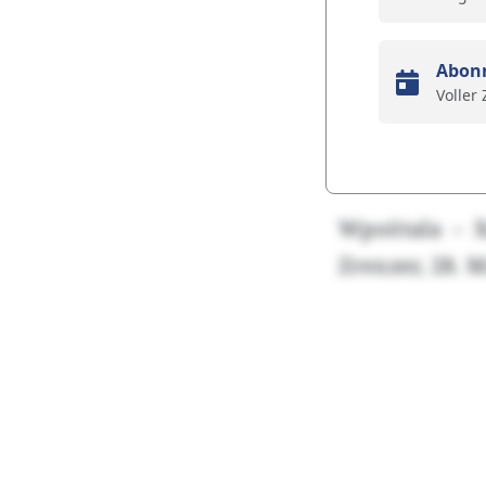
Abon
Voller
Wpoötala – 
Zrexzer, 28.