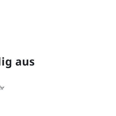
lig aus
hr