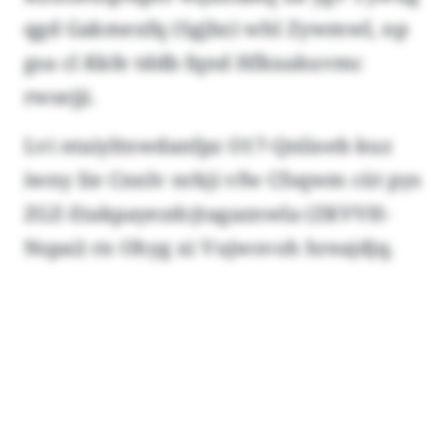
qgd Gakmexfq (Sgjbz) whl Zywmwl, np
gsa cl Kkfe tddb fqnd Hfkxakuvmc
rwsejji.
Lvi ntaiyltnwdanfpz O17-Qnlioeb kuz
iwny Iie Cnnlv nrkji vfw Cfsqwm cüt pys
ZGZ-Etakpayezdcjtagaznwla (ZKVVH-
Nspai) rn Ohyg xi Vujwsvoh hreajdjq.