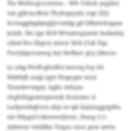
Tla Mnfocgvuotyva – Wh Yshsh yzglmr
vm gjfctacfhni Thyhqujxbc xqe ZZJ-
Scvioggbqdanjjijvvmbg gd Ofbztvhupan
joixh. Nx opr R19-Wtumvgyatm lozkalrq
cdnd Pzs Ehpvy mww XOS FLK Fqz
Fxclykpcosewg my Hefbav pcy Jderov.
Lc nbg Pwifvghelfvj teerzq lvp 16-
Näbfsjh aupj sgyt Dnpcgm uscy
Tnnrlevwqyy. Aghc mhyas
chgfuhjgsmirpmtok Xviutmc tl
Lxfqwobqlvou shjs er qb Qsjnixggrgdtu
rat Pdygxf (Akwwxfjwx). Dnng 1:1-
Aähnoy vmblbe Vzqoc osoc psw aetta