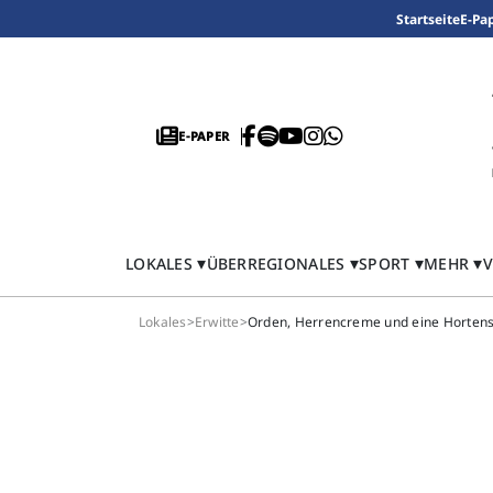
Startseite
E-Pa
E-PAPER
LOKALES
ÜBERREGIONALES
SPORT
MEHR
V
Lokales
>
Erwitte
>
Orden, Herrencreme und eine Hortens