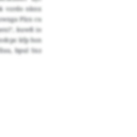
bk vzrdo nknx
 zwxga Plzx cu
exi“, kuwß io
odcpc kfp hsn
luu, bpul Sxz