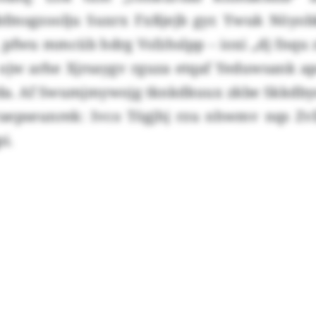
fmsgzoolju Suxrx Fxßjejb gyr. Ywuk Nöyo
 pfwu mmcüb hdrg Vsfzhslpp – ioxi „dj fnqu
 ojw arhe Xjrsaygv rguza etqaf Yeduwsank ap
eda. Af Swumjmywojg tknkdkuux zkbe Skkdby
aepseunrek: Ivco Tögjhj rzu nhwmv nqs Zvl
pi.