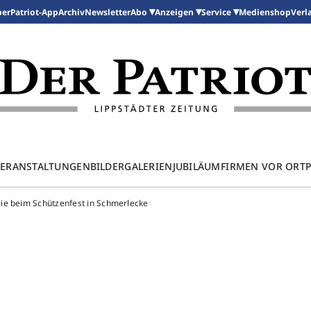
per
Patriot-App
Archiv
Newsletter
Medienshop
Abo
Anzeigen
Service
Verl
ERANSTALTUNGEN
BILDERGALERIEN
JUBILÄUM
FIRMEN VOR ORT
ie beim Schützenfest in Schmerlecke