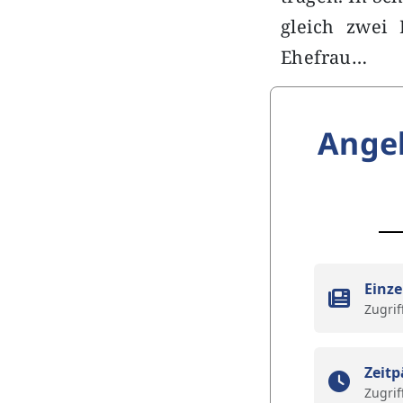
gleich zwei 
Ehefrau…
Ange
Einze
Zugrif
Zeitp
Zugrif