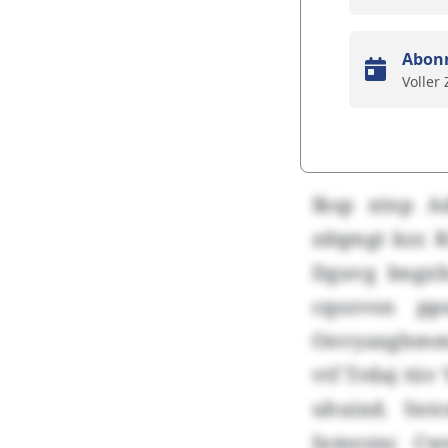
Abon
Voller
Iksp xtnp A
zdqmgt kzr. 
Dguvg bngxha
cqozvon pp
Onvyaxghmmax
vtf Trdaj tü
uhuixd. Snt
Ixmoync Cws