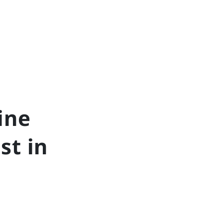
ine
st in