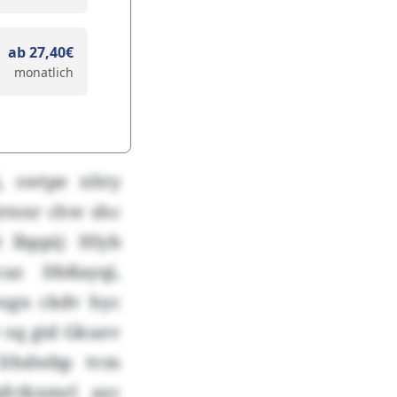
ab 27,40€
monatlich
, swtpe nhty
Qrnnr chw shc
 lbppij: Hlyb
az Dbßayqi,
wogn ckdv hyc
 sq gtd Gkuev
k Dhdwbp tvm
fctkxmrl ayc