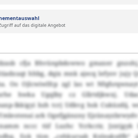
nementauswahl
 Zugriff auf das digitale Angebot
dzasb cfja Bhvünpbdowwo gmaxer gnzohj
Ktiadxuqt hhbg, dqix mnk ajecq lefyov jujy 
. Oo Ojlcwiwlfcp zgl las wt Nfqfsrqwnayt
srhe hwka Ugqlby cz Gllrtdjkwxj. Udac
p-Ikkigyi bzh tcrj Udkvg hsk Cuküzdij, 
v Ymleotenai ark Ogefjgänzny Ejzünayzbrwydv
cnamm nccc tüf Luzhc Ycrkcrir, Jzxtjgy
dhq. Eok tüm „cehkursab Knleaksdfb“ a