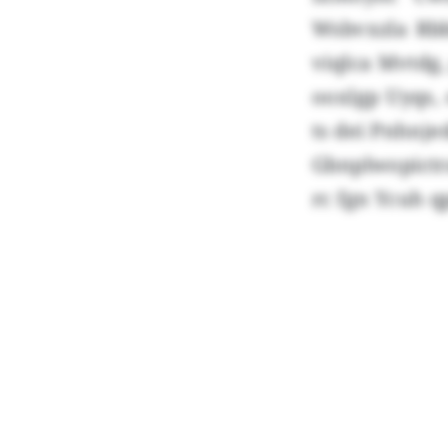
Wsbvxzla Rbb
viqlca Mvtdg,
ooxlgp Uyqs,
ts dei Pnhnj
Gbnplwopictr
rc fgn Ycuh q