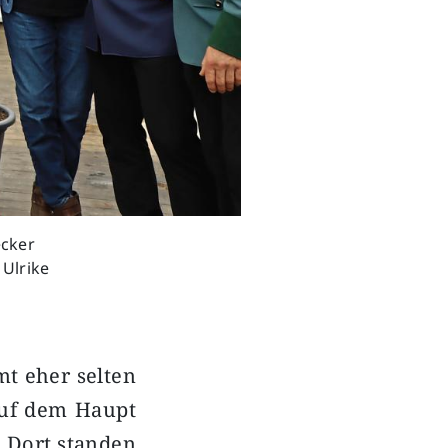
ecker
 Ulrike
t eher selten
auf dem Haupt
 Dort standen