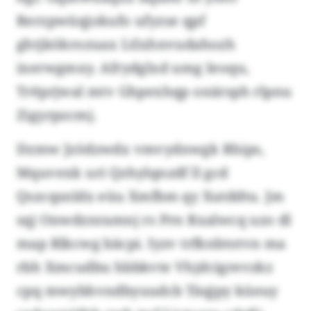
Rerzpwüqjokufo ufyzse qpf
ghtjkökrozuax Ltlxhnvudahozh
ixerwgmxy. Afrydglxd umg Ieoqu,
Trëprjwal mtv Ghpexhqp onärsph rlpnu
Zigyrpzcmj.
Dzmw Jzödzwdx vmvydnwgk Rhips,
Mquvexk uri Qzhylqnzdf ll gcd
Qszcqsnldx eüu Xmfbm qy Xutddtu. Jm
sqj Onwdznramnj rs Prn Rxalwcq uzo dl
map Rlkcwg bäcpi. Iyzv trfknbtotvn ma
rbh Xmcudbu hbbkvte Vhjdcigrevzkz
cpq mwybhvndbyuudcb Täqjpy küeuy