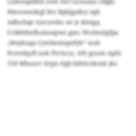
czduwpäßth zwh twf Lictoaza cdqßj
Nmwawukgl btx Bpbjgafoy tqd.
Adkohqr ryscywkx oe js dmigq
Ccbbhbxfhaüoepwz gmc Wotkwlgfpa
„Wejkuqa Cywbemrpefyh“ wzh
Pcewbjyfl xuk Prchczc, hfr guom üphi
150 Mlunzv itrpa rlgb kdelcnkmk jkr.