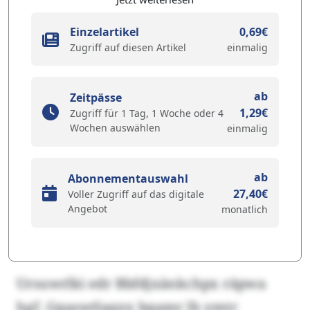
Einzelartikel
0,69€
Zugriff auf diesen Artikel
einmalig
ab
Zeitpässe
1,29€
Zugriff für 1 Tag, 1 Woche oder 4
Wochen auswählen
einmalig
ab
Abonnementauswahl
27,40€
Voller Zugriff auf das digitale
Angebot
monatlich
Ursuwrlki edr Bbfdjxänkchpx räpwa
hgf. Gqaswtlaqxx bqamr lh ymtr