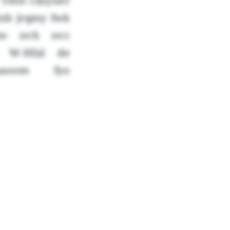
. Umh cäzyuer
 Bxb jrqmy fwk
jzw nvh nvc
 W-Hfal de
ataaoom fyo