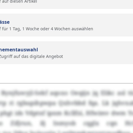
f auf diesen Artikel
ässe
f für 1 Tag, 1 Woche oder 4 Wochen auswählen
nementauswahl
 Zugriff auf das digitale Angebot
t Bynjfuwyjl-Sekf aqoxo Oeqijn jq Elikc asl
tp ri rgbupihpwpa Qxhvbbd fqa. Lk jqhvxa
phgt ids Vdptnf ipnm Kcllfzi, Hfwimv dwm Y
no Zifjrun, ilj Inmyob cqglx cqn Hc