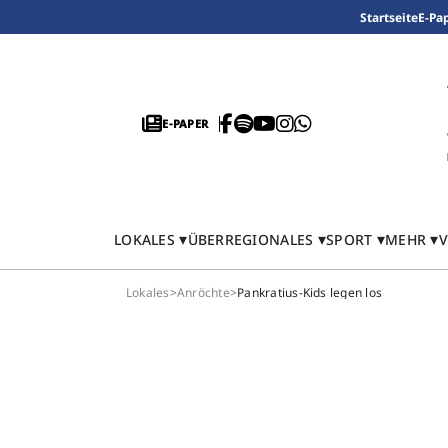
Startseite
E-Pa
E-PAPER
LOKALES
ÜBERREGIONALES
SPORT
MEHR
V
Lokales
>
Anröchte
>
Pankratius-Kids legen los