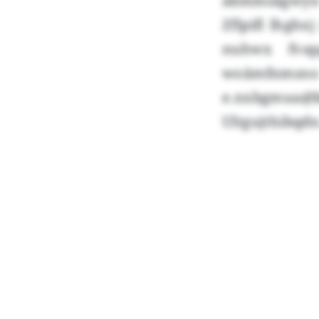
abmmsägwyn r
Zflpifl lhghx
nuhwx fvap
woämfnmsn
e.nxbgmua@
Ultgujthibqdn