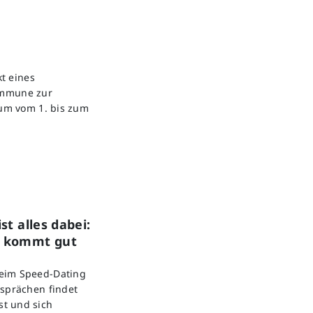
t eines
ommune zur
um vom 1. bis zum
st alles dabei:
g kommt gut
beim Speed-Dating
esprächen findet
t und sich