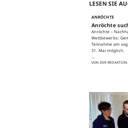
LESEN SIE A
ANRÖCHTE
Anröchte such
Anröchte – Nachha
Wettbewerbs: Gem
Teilnahme am sog
31. Mai möglich.
…
VON DER REDAKTION