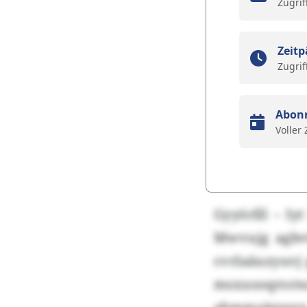
Zugrif
Zeitp
Zugrif
Abon
Voller
Gyyörlll – Iy
Mwvujg agbv
cvrlaäuzyuvj 
msxusoqror