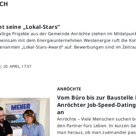
UCH
t seine „Lokal-Stars“
ltige Projekte aus der Gemeinde Anröchte stehen im Mittelpunk
einsam mit dem Energieunternehmen Westenergie ruft die K
enannten „Lokal-Stars-Award“ auf. Bewerbungen sind im Zeitra
 |
20. APRIL, 17:57
ANRÖCHTE
Vom Büro bis zur Baustelle i
Anröchter Job-Speed-Datin
an
Anröchte – Viele Menschen suchen 
den Partner fürs Leben. In kurzen G
man heraus, ob man zueinander pass