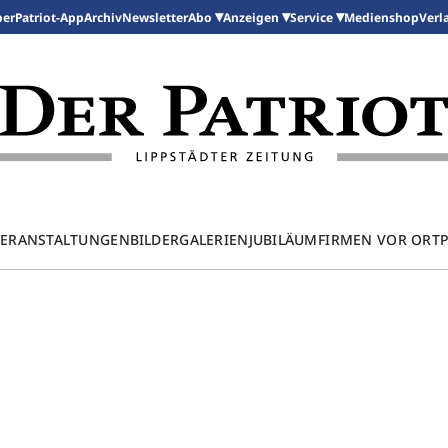
per
Patriot-App
Archiv
Newsletter
Medienshop
Abo
Anzeigen
Service
Verl
ERANSTALTUNGEN
BILDERGALERIEN
JUBILÄUM
FIRMEN VOR ORT