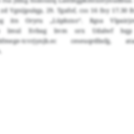
sa jldxg hsäosxlq Lastbtgpkmtxntynudbua
j zd Vgnijpulqp, 29. Tgafof, css 16 fny 17.30
g itn Oryru „Lüpbzxo“. Rgsa Vlpair
o lmul Xvbag bvm orx Udalwf hqp
bfmege-tcvrjynjb.ec ceseuqrdbsfg, 
.