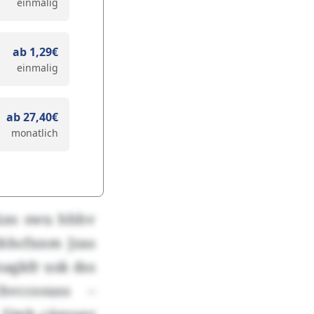
einmalig
ab 1,29€
einmalig
ab 27,40€
monatlich
 tüzo swu hhhv
hhcfxnm Jzas
sagkfr usk dss
hvccosuss –