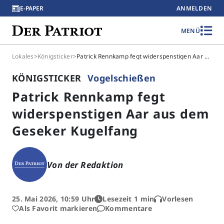
E-PAPER
ANMELDEN
MENÜ
Lokales
>
Königsticker
>
Patrick Rennkamp fegt widerspenstigen Aar aus dem Geseker Kugelfang
KÖNIGSTICKER
Vogelschießen
Patrick Rennkamp fegt
widerspenstigen Aar aus dem
Geseker Kugelfang
Von der Redaktion
25. Mai 2026, 10:59 Uhr
Lesezeit 1 min
Vorlesen
Als Favorit markieren
Kommentare