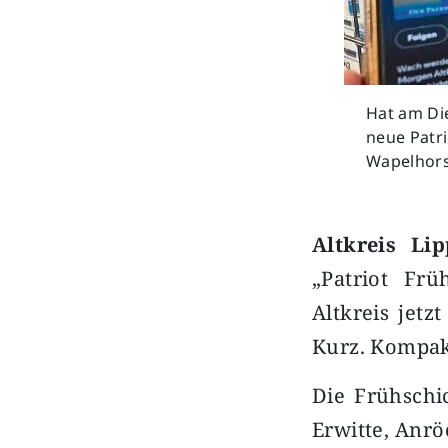
Hat am Di
neue Patri
Wapelhorst
Altkreis Lip
„Patriot Frü
Altkreis jetz
Kurz. Kompakt
Die Frühschic
Erwitte, Anrö