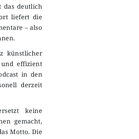
t das deutlich
rt liefert die
entare – also
nnen.
z künstlicher
 und effizient
odcast in den
onell derzeit
rsetzt keine
chen gemacht,
das Motto. Die