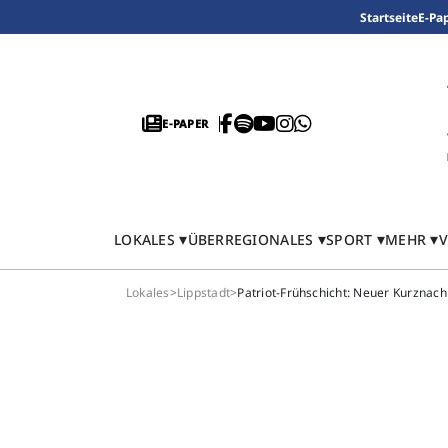
Startseite
E-Pa
E-PAPER
LOKALES
ÜBERREGIONALES
SPORT
MEHR
V
Lokales
>
Lippstadt
>
Patriot-Frühschicht: Neuer Kurznach