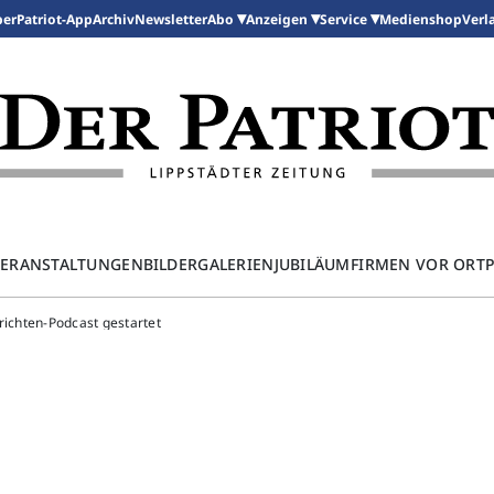
per
Patriot-App
Archiv
Newsletter
Medienshop
Abo
Anzeigen
Service
Verl
ERANSTALTUNGEN
BILDERGALERIEN
JUBILÄUM
FIRMEN VOR ORT
richten-Podcast gestartet