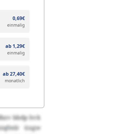
0,69€
einmalig
ab 1,29€
einmalig
ab 27,40€
monatlich
dbzv bbdp hvk
niqfmlr üxgw