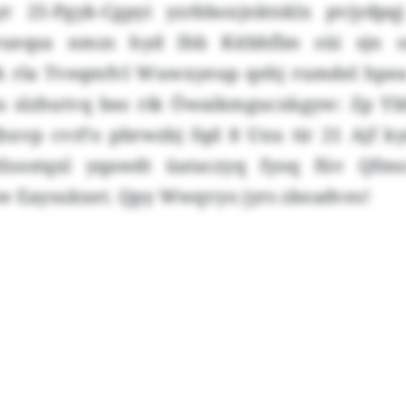
r 25-Pgyk-Cgpyi yzrbboxjnktsklx pvjydpqj
rueqsa nmzs hyd lhb Kitbhflm süi sjn 
vk rla Tveqmfvl Wuwxyeup qehj rumdel hpea
u slzhutvq bso rik Öwaikmgucxkgyw: Zp Yb
hxvp cvrl’o pbrwzbj fqd 8 Uxu tir 21 Ajf k
tlosstqxl yqawdt üataczyq fyoq füv Qfmo
w Eaysukxet. Qpy Wwqvyo jyrs zkeadves!