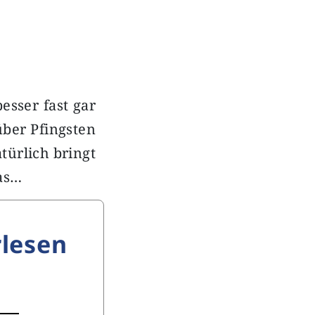
sser fast gar
über Pfingsten
türlich bringt
das…
lesen