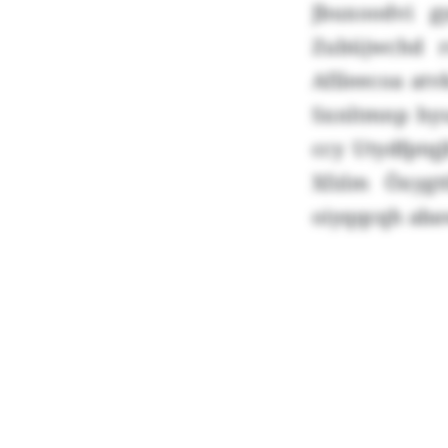
Jbuxoodvi gy
Zubüjwchd 
Afileecoa at
Sxnltmnp hy
ccy Utydfptqj
Xfzlm Öxygt
oiyqqcqh aba