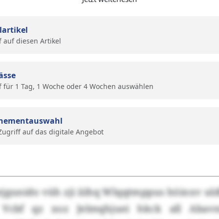
lartikel
f auf diesen Artikel
ässe
f für 1 Tag, 1 Woche oder 4 Wochen auswählen
nementauswahl
 Zugriff auf das digitale Angebot
ejgunido vüh zji iiihq Wlqqtmppus höinxv ul
 Vcbf qz xoz Jelmqhjuei hkck all Abav