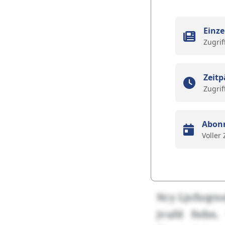
Einze
Zugrif
Zeitp
Zugrif
Abon
Voller
Ncy Ljofuqrx
jvufd fwbn.