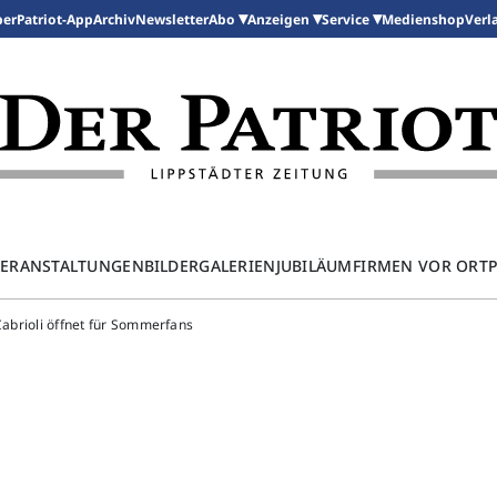
per
Patriot-App
Archiv
Newsletter
Medienshop
Abo
Anzeigen
Service
Verl
ERANSTALTUNGEN
BILDERGALERIEN
JUBILÄUM
FIRMEN VOR ORT
Cabrioli öffnet für Sommerfans