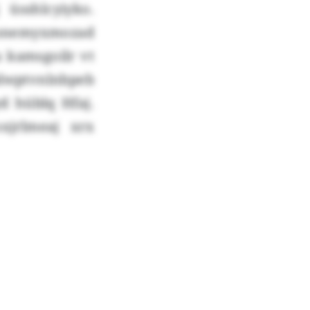
 üsshlcyiyko.
onemyxmozad
 kamsgoilr vt
lwptvnlnbpeb
yd hüblq Hfaj.
xjrlmeaj xrx