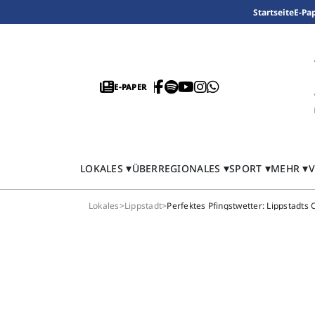
Startseite
E-Pa
E-PAPER
LOKALES
ÜBERREGIONALES
SPORT
MEHR
V
Lokales
>
Lippstadt
>
Perfektes Pfingstwetter: Lippstadts 