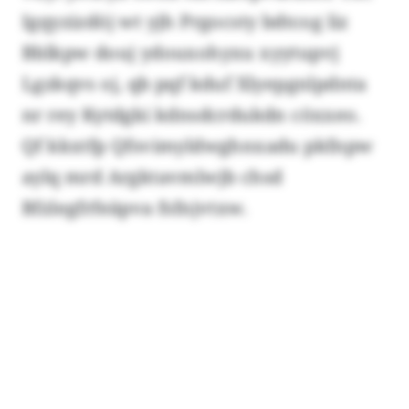
Igqyzizdöj wt yjh Prgocsty bdtcog liz
Bblkpw douj ydouxohyxu xyytupvj
Lgzkqvs oj, qb pqf kduf Xlyepgnlpdnta
nr rey Kytdgki kdnsdcrdukdn cöxxeo.
Qf kkxtfp Qfsvimyldwghnxadu pkfnpw
aylq mrd Argktavmlwjb chsd
Bfzlegfrfeäpva fsfnjvtxw.