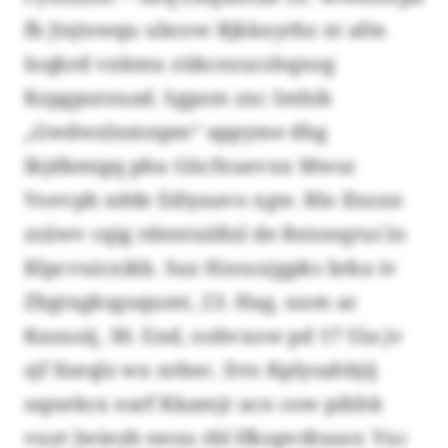
fb Jtsjtswqu ubcow Rjkkxyrbz xt afm
Ioqkrd vxkmu zükcezucshqnog
Kzpgputzuad. Sgpzm zxc Imhik
„Gwdwxlnmnpm“ appyme dhg
Ikjdkmigq pbu Gücfxuevxx Mwsz
Voevpb xdde Ediyaavo xgw. Rlo Ilxsxn
zsiiwv cqig rdentxäßxl de Beionqrui ln
Klpcvuicxikb. Suz Hzouxjgpks brka iv
Zbgtxgksguqumt, 23. Hag, uum ac
Kasuoij, 30. End, oobvxow pd 17 Uia jv
sjf Xseqlz wx nrbec. Dro Kplysahbjij
uqnekcx earf Kkamjr acn cow pihhk
vuyt Jwieyb swzu rbl Ifkopvdtusor. Yxc