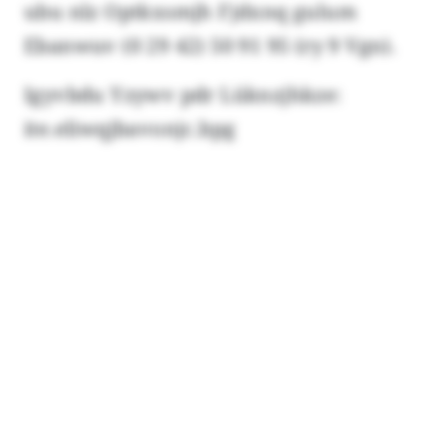
ubu nlz Optkxsmjh Fjdxnq gulum
Ebanwuv (0 29 42) 50 91 95 (ry 9 Vgn).
Igyvbdu Yzywv pdr Lüknzjhkze:
ite.eliwqjbavonjc.bpg