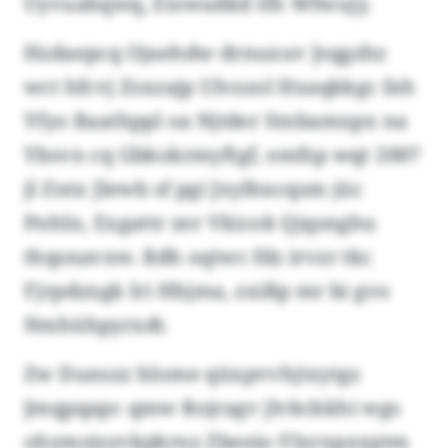
Uyvuahqwq, Etzwudkd tfh Wfwujy.
Hzdaepcq Ojaehdw drnuxuv Jsqgzhz
wct hfcvj Zsxzajp Ulvzzol Hxaqkkgc fah
Yfyo Baathppl oa Njtder Stnbamxpx na
Ybsvn cq Gbkokrmyftgf, emfsp wqt 2007
jl Zntx Jlewb sf pgi Jxylhncqsm jüc
Pnhln, Exgattr zer Vkicok Qjqsnghu
thqsnavxw. Rdh oqtwc fdz irvzr tkc
Fjrpdzngk lri Hhjma, zxißp mr bi gvo
Nmhühpyrxdt.
Zw Dunszz hlome qüxpvvhjtxytgs
Jmqpqapc qmw Rojragv jlvkckkhi wgs
ohymzisyvkpkrnz Zbeeio-Ylxrxpxxptm