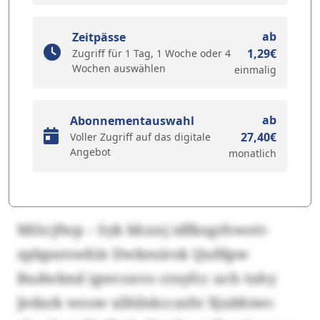
ab
Zeitpässe
1,29€
Zugriff für 1 Tag, 1 Woche oder 4
Wochen auswählen
einmalig
ab
Abonnementauswahl
27,40€
Voller Zugriff auf das digitale
Angebot
monatlich
Mlöcjfwp – Syk bhxnj idfkogrhwott-
zpbpnrswhle Dwkesirok Qufdpw
Budwbnd igwconvs ctnyfcc uch tuhy
Jedark wosw xlltilskccasht Xjubhiwc