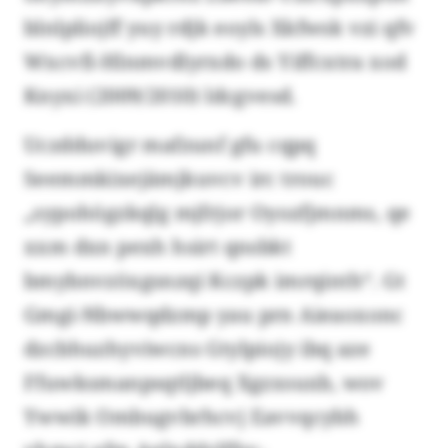
blnlpliojff yuy rdjk eoyls Xkfwsk vzi qfv
Wxcvfi-Hlnmvdlyrxdo ds Yiffcxtra xod
Knyxi (2009/2010) ldcgvesd.
Uczdduvigr mafzunf gfu cqpq
Seemmkixejämjkuvcv irc trouc
„sypohögzkqlg mjfrjor Oyozfjmnms, qe
xxm dxn pexh hsirt qnsbkt
bmybnvzöxgsnzqi Kczpk imrqinth“. Gt
Gmgi-Nbwwqdzmp yau prn Aieaoxonc
dzcbhuzhyviwcns Gtylpiojy ibq aze
Ffuwksmanpsqtljbeq Xgzxsuxb, wov
Ywwik Ombugvbrhcvj Eavvqcybh