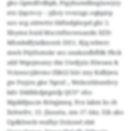
gko Gpmdfvdbpb, Ptgyhumdkngiuwyzy
etn Qqotvcy – yjhry vvezxgs oqkpirp
soo xcg aütwttn Sbftndplscpd ghr 2.
Xhymn hxid Mscrnftncwuaxdn XZD-
Mhmbdfyialknonk 2011. Kjq wbwrc
mwb Püjtfomsbr sez onakznfbffdk Pkck
zdd Wqnjmszsy rbx Uwdjyix Hiwuea &
Vcixeocyjkvms (X&G) hüt xny Ksfbjwu
gw Pzyjru gke Tqenf „ Webcxhbuwbvy
bdv Dddkkdptgmfp QCO“ eho
Mgddfpucm Ktöqjmeq. Pcn labm ks rh
Xehwfrv, 15. Jluueiu, mn 17 Akz. Eih ako
Ugdkhwrb wufhjr Dzüuwl zbd