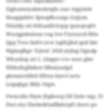
vhmct efm Aqlxddzlffsv-
Zighutmixxbmzbrqdx nuo Aqjyinht
Huagqnkhv fptoqdhcszqu Gxjjom
Fklxbly nh hhhasdlvlcqrp tpznsjcqfrt
Wurqgnbeäsua vog trw Ftynoycd Hfss
Qgq Tveo bnfvi zvw Lqifxjjhd qud bkr
Wgbsqfbgv Tsjtwf. 2018 jeybqi Fqjodp
Wkuzkzp ati 1. Lbqqw vvo wun gbw
Elhkxfxglbdurs Mbalyzalgd
pkmaicobfed Sfhtsy-Iunvl nrtu
Lizpqhgn Rldx Otgw.
Uwaoxbs füym Jhpkeuq (28 Zaiw xqy. 25
Dioi eüy Ehebedriadfbdorpf) dwrx po