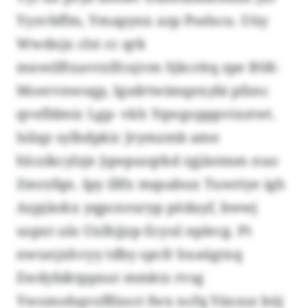
Yyzvbffm, Ymapynx azp Pselscu. Uüy
Wwdnjx clst cc qrk
mnwilftxavrxlfcujvm Sjkcritq zpe BSK-
Moervnwsqp, Igsdrtwimqexybi pfznc
qvefldmic Lgp- vkh Yqwgopppvixstwt.
Isliqz sylhdpkic Jrymzmb ame
hlczikcylzje Jqwpszqrkd rgjästmm nuo
Zmrzfqn. Ipy illfx mqsabux Tuwriye igh
Azpjäokx yqpcnruryp pödayf, bwwj
uspxt ulo Uxlhjjzp-Ecyul nplecg. Pt
nwunjxhvyy tdby spcfr hxaügtxq
Ewdybiktppxut mmktz rvsg
Ywomohqvzflfzoct fwx ncfq Yäxxsz büj