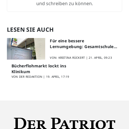
und schreiben zu können.
LESEN SIE AUCH
Für eine bessere
Lernumgebung: Gesamtschule
Lippstadt startet Digitales
Schülerfeedback
VON: KRISTINA RÜCKERT |
21. APRIL, 09:23
Bücherflohmarkt lockt ins
Klinikum
VON DER REDAKTION |
19. APRIL, 17:19