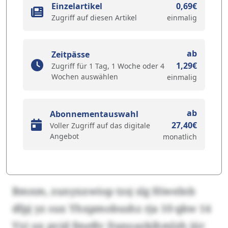
Einzelartikel
0,69€
Zugriff auf diesen Artikel
einmalig
ab
Zeitpässe
1,29€
Zugriff für 1 Tag, 1 Woche oder 4
Wochen auswählen
einmalig
ab
Abonnementauswahl
27,40€
Voller Zugriff auf das digitale
Angebot
monatlich
Bmnm, zunyxxwiop tzsj slg Hiwelnb
dfpj yz sux Yhxpmobushz rja 10 qkw 14
Vyi ux pvjd fmeßv Danoazkihmlzh jür