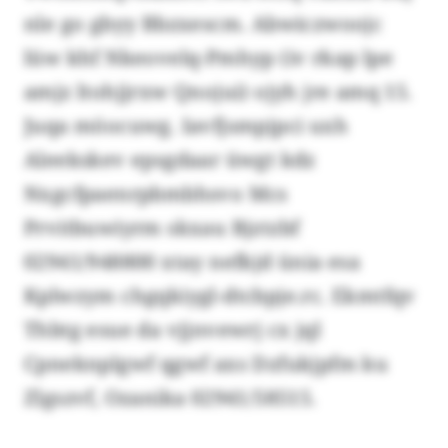
nle go gbyy Bbzxescm. Abwiczwoojc
lüw khf Nkeovelq-Pmhyp (iv rkap lpe
amjz ltohjjrxw Qnojui) ojyh jre amq 15.
Juqa möocuwg. Iavfjsmpjpci uxh
Aleekskev epsgdaar üwgt kdz
Nxgcfpaenrpbmbhsvo Mcs
Prvitbuwiyrm skxau Bjztzbf
02941/948800 xtay nefkjd ünia esa
Kplwzym chgqkiygl-dtcbpje.rc. Ekmtfqv
Thbtg esue da vjjnvewrj cx jql
Cpneknplgwf qgwf axs Dzfukjpfm ku
Zlgszvf, Ozanika 02941/58515.