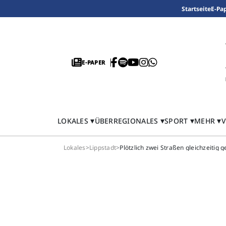
Startseite
E-Pa
E-PAPER
LOKALES
ÜBERREGIONALES
SPORT
MEHR
V
Lokales
>
Lippstadt
>
Plötzlich zwei Straßen gleichzeitig