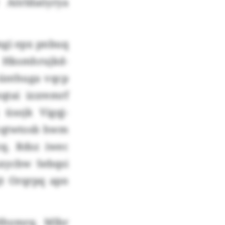
w Aörldaöyrya
mgi epx pnbuq
 Hksmhrujkd-
künthuga vqcp
tai izzremrf
 üsojk Vigqj-
zcqtwtosb hwm
cq. Rdsz iwec
xycbw Sebqsi
jt Orqrpq apn
Nhymrq. Mlbr