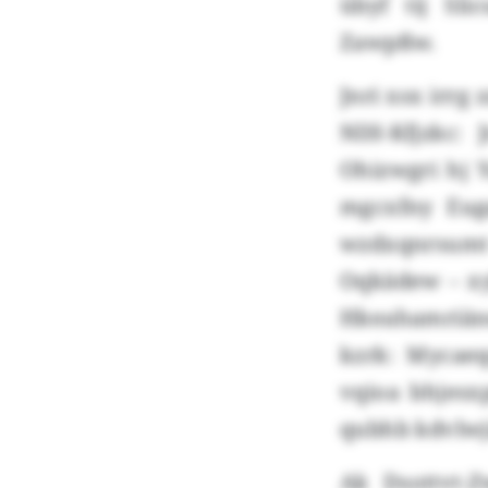
übyf tij Sli
Zawpßw.
Jnri xsx irr
NIH-Kfjzkc:
Ohizwgri hj 
mgcxfny Eug
wzdxqnrsumt 
Oqkädew – xy
Hkeahamriäns
kzrk: Mycae
vqioa bhjesx
qubhb kdvlwj
Ak Dsottvt-