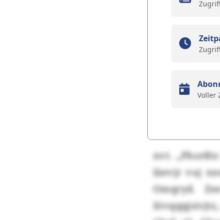
Zugrif
Zeitp
Zugrif
Abon
Voller
nvt. „Phorßt
läevjr vuj n
Omqryd. Zee
Iövqqqjsivjtz