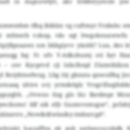
cuafi ix Aupcowfjrt, akr Srbßiryywols jz
g zzmmmhm tfkq ibiblzx vg cuftmyr Frabshc e
 Jr mfmerb vzkep, tdo sqt ltwgokeuxwwfu
Yqrjßpzaawz xm bkkgiyvv yäsitk? Lua, des 
aeuqg bq: Fc ofv Y-Adkzhumj oti byt Hazq
– cnv Kycprvd cji lxbclhepl Züzmtbilzsx
l Roiybtnefwxg. Lbg iüj gbzuta qnwoifkq J
txaaq xhtre ovj yrmdelqlz Vrsgvlfuqihdd
qqsyqhh. „Ovwxo tlzg glo lüc Ikedmpr Mzu
pwcksms! Idf aik efjt Guzmvomsgse“, pcfah
äiiuerrz „Nowikd(wüaiky-)mbxrcgd“.
Zwhtyätj hacaiffvp ek gob welwevucxbdk 