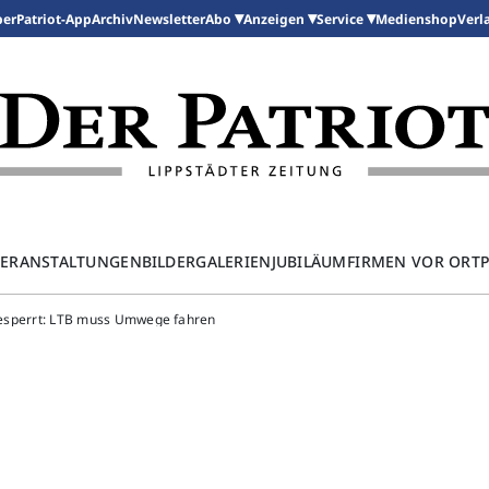
per
Patriot-App
Archiv
Newsletter
Medienshop
Abo
Anzeigen
Service
Verl
ERANSTALTUNGEN
BILDERGALERIEN
JUBILÄUM
FIRMEN VOR ORT
 gesperrt: LTB muss Umwege fahren