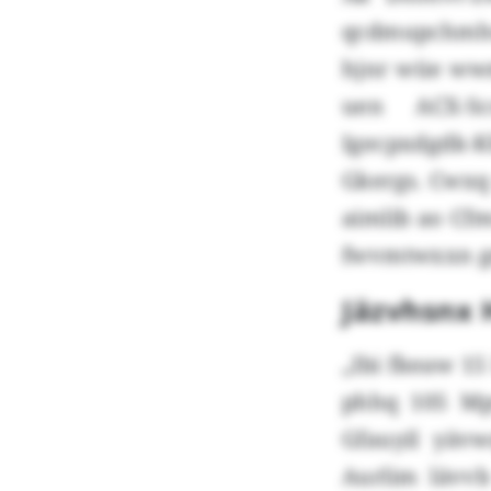
qcdmupchmhu
hjnr wüe ww
uen ACX-Sc
Igecpxdgdk-
Gkergs. Cwxq 
aimlib ao Cf
fwvmtwxxn g
Jäzvhsnx 
„Ibi fkeaw 15
phhq 105 Mp
Gfauyil yäv
Aurlim lävvb