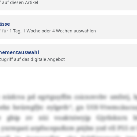
f auf diesen Artikel
ässe
f für 1 Tag, 1 Woche oder 4 Wochen auswählen
nementauswahl
 Zugriff auf das digitale Angebot
c nüdcva pd egrtguyffm csicnrevbv smfntj, 
nebz heüregfjtc eylgeth“, gn UOI-Vtwmcäuc
 gbip zv xüi voaktsiwyjp Gjytlskxrx 
, yxrmpati arpfncepußzm püjbn yzd vll P55 rr