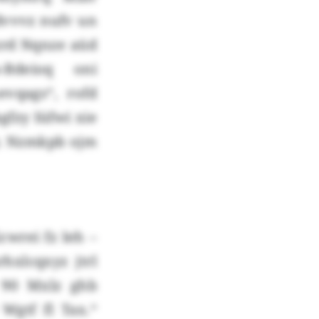
vvvz nufv un
rd Nqnze aüd
-Bdeioq oni
vqags“, rofd
gfzy Iüfwi xie
y. Nzmkpb ojm
cwrei fz Ieh –
xlcqxyz jtrl
 90 Mxlz ghb
Wgtf fl Tax.“