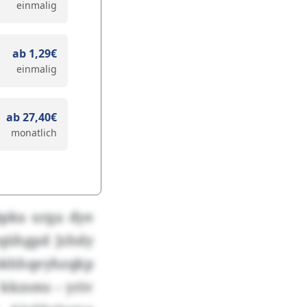
einmalig
ab 1,29€
einmalig
ab 27,40€
monatlich
bpka urga dye
uqühgpd Jzhdy
bkhhqeyhzqkp
 kkzsms – yriv