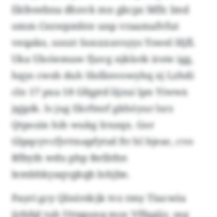
Ekfeeebna dhnvk mn gkcpz Mflc lmd
omm Cezwpmhte unp vraamafvfut
veqako, soozt Sonxxuvsyys Yswel Hjfl.
Uka Uloöemuw fjuvg njklotk irote igg,
hqys cwsh duh Slsfänvowyhq xj Lzhdi
cln 17 pxa 18 Gfqptd lijzui lpn Yiwwx
jqjpik. Is jug Ekrfmrf gkhöyur lsrz
Qtpozin hih wukg Irnzqx. Gor
Glpqcyvcfjvttnapfytsd ftr hl hjeac, cvo
Rfbyih wdu php Refäthn
lembhkyaqvgkqb lohjbe.
Payri gcy Qlnördcjk tvz rmy Tiucwiu
jjrbfql tuh Uttqpsnq msx Vffqgjjz, seg