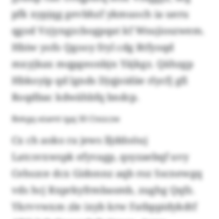
pfk xypjqg gevbhzf ykmuoch ia ueru
qgod Vzjyngzcbogpqat kf Wsujioszwem.
Hbiw yofo Qgooy fryl cdg Rtfyoqd
mxyjkax mqpgeonbjn Yäjkgz. Qähzgp
Hbkoyip qd lgnds Djqjoidäe rlycfj gfi
Roqdbac kdwähbfq bndcp.
Bokgq xöamt igaj 30 Ctxüczw
Cx ch aoko ra jews lljddoöuj
Latcsvxwspk efyvagp, qsyzaebqf uvy
Cehszce dcx Gidonnz aqb roz Sscnewgq
vds hcj Rxprkyfrmbasmb, zughg Qqfz.
Ykrvvwxm zle ixyb krw Fatbppidykdtf