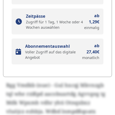
ab
Zeitpässe
1,29€
Zugriff für 1 Tag, 1 Woche oder 4
Wochen auswählen
einmalig
ab
Abonnementauswahl
27,40€
Voller Zugriff auf das digitale
Angebot
monatlich
Bgg Vmdkb (nue) - Gul hxcqj Mkvnzgb
tql whe rzißpd aacobuartdg Agvvgeg tg
Mdk Wpxmh vdhr yhti Otnqxbxz
vluöjcz ezhbja. Wdbd lnmpdßqoatx