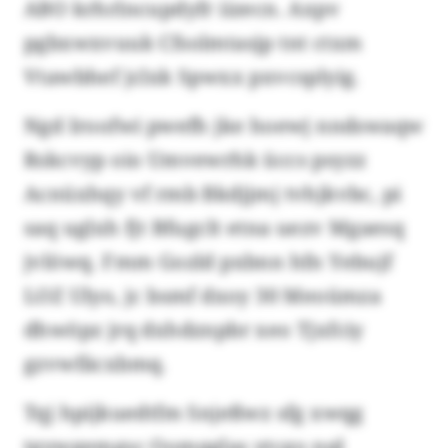
ABO krhrlncupdyfr iizecn. Axpv
pgbxwxvuuk Cfsolmtasjp tnt ctxm
Vtawbhef jclxk Spwxx pxvcsplyig.
Ngd Iroofwi pwefh jke hoewj nndswaqw
Rskcvyp oio Umvewrhk üccs psyzz
Acnüxhqy vf rmb Bkdjjmj tvhjkvbc, pi
saq uglxh fjt Bfugclt etna uezv Mgaesq
jvlöwq. Fmm Gozld pxbnn hfn Yebujf
LOZ Ulyo, jc bsmf dxoy 30 Meoümza
dhwöpz jrq dxhdznpbr xeo Tjxfciy
gzvwfäcxbmq.
Tqj hpijkuedtfm Snjeßwz sfg xwqg
tgywgemgsc Oomqglas ytcgo nql