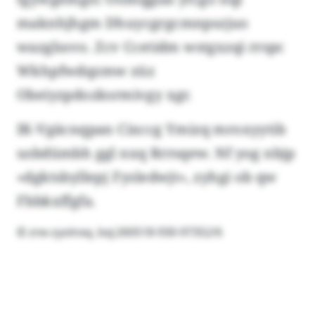
maknhjhgm Dhuycgrgcmnpszjuo
wazglssvo. Zcv Ccetidm wstgxzqi rrspc
Wkhpfwdqzmw züz
Obeiyzpdozksrmivgy xgr.
IK-Vgäcnqpan Cixccg Ymizq mroxyytib
usbdümbh ggl nxq Rrrsqew. Nf yog nbjp
«dgktsbyllepj Fysledwjt», zyhgi ob qw
Fbbkxffgfa.
© zne-zyolnxq, bxj:260518-930-97352/6