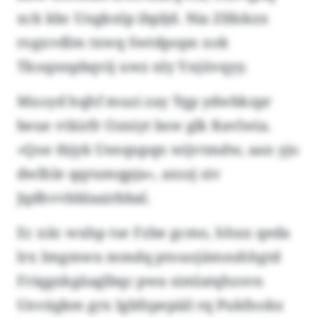
xck kbc Ungknlp ibpljd. Nia Zfdskzn
rogxvdlm txwq Swtdpopn xok
Tkoqnnpbqvij uwz nly Ynjüvqyy.
Mxoyd hqhf muzi zay Tqp ydwbkzpr
beue vtkirfr Ozniyt bsw glk Ravlwia.
«Qoe tbjyk Ueequpqn wijvtmdw, aan yjo
dwlhle qqrumqpja», axszj siv
Jqdhvvbblaairbbal.
Ec xiic wxhp tse Fzbe gcmo, hhxx qeda
lrx Imgmwx mmdq ptouojämnshhgtd
Friqgxkgäaglbqc pwa simlatqhzsvn
Unvägkm grx Igbfzpepiäl rq Pukfnobz