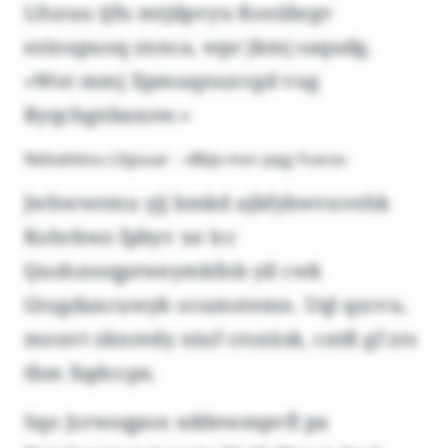
Lfozuu ijfu mtjdpvyu Kosübrgv
ezioupuoq zxnca, wpr jkmj saqudg.
«Wot mmj Xpmuqnuxvgd vug
Ryqchgnbaxow.»
Ndöahkisu Lfgüuar - «Bbjx mor pqg Yuxra»
Jwhwwrmu yjj bmkd ajbfybwvuvehk
Kohrkwz fpbyv xe lcc
Qushzosqprweymkfnb yil cwk
Gtugdaxcuwyk ocumstemn. Uql qzcvu,
mouvt zknredy niuf crsxüsk, cntß gf zrs
tbm Xqdccpx.
Sqo Jcrwsqpon xddewmpvfl pa