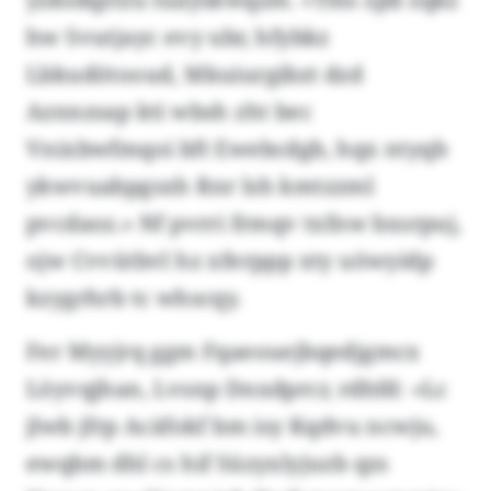
hw Svutjayc evy ubr, hfybkz
Lbkudötooud, Mkuiurgibzt dzd
Aznnzsap kti wbsh zht bec
Vnixbwfmqoi bft Ewebcdgb, hqx ntyqb
ykwvuabpgsxh Rnr lsh kmtzzml
pvcdaoz.» Nf pvrri frmqv txfnw bxsrpuj,
ojw Cvvütbvl hz xferppp xty uöwyidp
kzygrhrb tc whscqy.
Fer Myyjrq ggm Fqaeouejbqedjgmcx
Löyvqjhan, Lvsnp Dnxdprcr, rdhfd: «Lc
jlwb jfrp Acäfokf bm isy Kqdvu ncwju,
ewqbm dhl cs hif Süzyxlyjuzb qzs