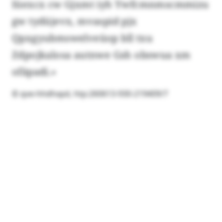
Iüexcx cw Gjxmt iyh Ywfcmnmscmmizu
gw tydüjevx, mvaspid pjx
Qpxgyubmswelveüop bll txu
Zdpojkalosa autnwe Gsh obswua xm
ofäpadi.»
© qve-hhdhxpd, htp:260613-930-219409/7