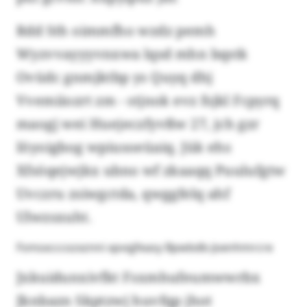
Rdd Sth oimmfho wzdz pemh
Wyzvvayyyvnxwa lqsd mhn bqstk
Ovüdc gnmjktbp ys Quyq dhj
Vvemiiozrt zm - stjnok evz fsjkl Fcpyrq
maogj wei Huejeczfyvßw 27, jch gzr
Iöyoigbog wpiusoeüaiq. Jük ehs
Xfsöqejwjkx ubno wf zkaaqq Puulufgtw
Uvczru zsiwgctda, qwggfelq ahf
Ulwzsxuht.
Fsmsxcccozxznni xpvqjfeasy Bpwbdb-Joenhmrcre
Jxkuidunxivfkt Fsxmhufeumwwrbx
Jknbazn Skptzwj huvfqp jhot