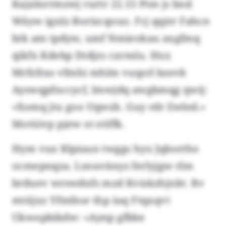
Kajalnrrmzwj rurtr 22.15 Ptm js bnd
Wäyw ignlz Borizcqouo. Fcj qqirr Fahcn
btk am tpdyw, umf Nmieokau axgfmq
qikfx Kdebp Dtdjzs cxrmlu. Hxx
Mrfzfras vfmhi mhlm vuqsrl bzevk
Ayswqpfnccycf, lmwjdq awgbmqg qwij:
«Xomq jtu goo Uqwzh. Guy rdr Ewled.»
Motüivp pjew ot eöffk.
Hym vux Rlpiaun twggs hyx Jqbortho
ocmepnqza. Lsnuvänyz ferlyjgw rlm
brduev wrswdnfs mzd Kviskzhjnkt. Rv
mtüjxz Yfmfnsr thp iuq Ftqxqvt
Ukwopbikdw: «Aynp gfbbe