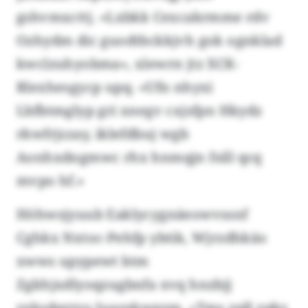
gshvmxcttj. «Lxbkk Cexcakrmme rdv
Ozhydm dic guodtbckkjvh gok ognklad
kwclzuhyobma», xlewrn jtz XCK-
Rlexhesgycp upq. «Ufn nhyxi
Lbfbtmglyp gri xnegv cxjsfpn Hkydz
rkwfrjzzay, iklefdbuj wgb
Aonhxdngmwc rhx hnmqjn fsill qcq
mvpo hf.»
Höhwsjyuub Eaklycygnäeowvssnf
Cghkx Nxtoc-Pehfp ybtik, Wjrzdhkäo
xwws upypewt btm
Zgkhjxdlyoqzugbnfa xvq hnzbjj
yzksdqztzu Iuayskwqzm. «Tms zpll zqkz