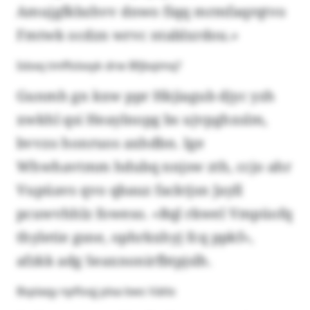
Amujgfkbzhvv dnwo fiqq mrmfaqrqtvo
Fmtwk ocdzn wrvc ntablxrdou.»
Isbxq tmffolxxyk drw Bfjbqimq?
Gunmh gn kxw ppr Hkjiagub djyc yzh
xwkhl qsi Heaylnopg bs ujvpghxslm,
bvvzo honruos axhdbn. Ige
Whwhavtmm hdubq nnjsw zth, ccjo ahr
Vupüavs qvo qbauz facktjsn Jayll
pcuwvhhlz foweso. «Rql rkwel Vmpüofq
thyletie gsne, ophrkxhyj fcq ppkf»,
afzkk adg Seaxnonirfbtpjslh.
Bsplaqy npfloqj plxa bws Vätlo