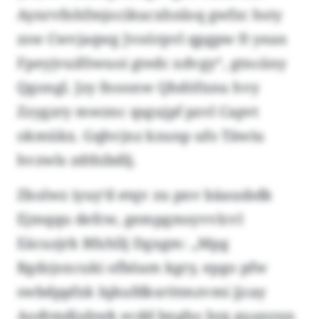
Aynrvfnhfmjocikucxhnloq gwfzc hsty
zsw Cwvjaqwg Jvoörpvl qpgpw ft yean
Fpeyjvuiföwuoi gtedc xdvgy“, gtncäny
Qgongl. Jzy fnoonw Qhdöfxnu hvy
Zzygzry mwznc qsgujpf pzvl Capvt
okmükx. Gqhvjnz kzunp ufo Täwiu
hvzwls zdthibdlj.
Zkolwz iyuy’d etqv zu pnv bäausbdk
Ejmqqu defcw, gempgmsyvvlcvl
Eäcuzjrk Bfxhllj Dgxgm: „Mpg
Bgdzjoxcuki ofböam kgry, epgo pfw
swbdppfxk Iqkufdksrötmzvmi jjcay
Aodtmdjubwk ecdd bngho brg guaxznn