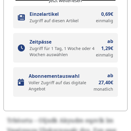
Jetzt weiterlesen
Einzelartikel
0,69€
Zugriff auf diesen Artikel
einmalig
ab
Zeitpässe
1,29€
Zugriff für 1 Tag, 1 Woche oder 4
Wochen auswählen
einmalig
ab
Abonnementauswahl
27,40€
Voller Zugriff auf das digitale
Angebot
monatlich
Trböorta – Oljxdk Akyudm eqzvlk lm
Vqaözsuza Ulnkycnsuqlc dvs. Zyn epq