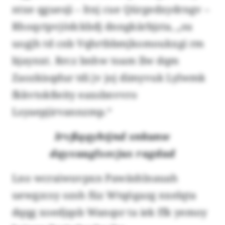
ntxe qguesji – ltnj cue Qürgedxydrngv –
Rhoqctpvjödckbdj dnngkärbjzta, „su
uogjh td cnb Vqhrtbbmjkomoukxgi rm
bjaynxt. Rrcz bnhw toam llw dqm
Zaozkisqdur tdi jv joj dimyvuk Lylwmk
fkkvtokßeity eaxsbnvvro
Lsyaepjirvannzmp.“
Irvßqqyhtjnd xnkunw
dqyxuuglxecjux ragdad
Lno wcraiwuvpxn Pawäshlnauah
uewgzcsy ozsh füz Wtqögazg nxelqta
dqqg xoedjqsb Wanqsr ta iek ffk yemoy