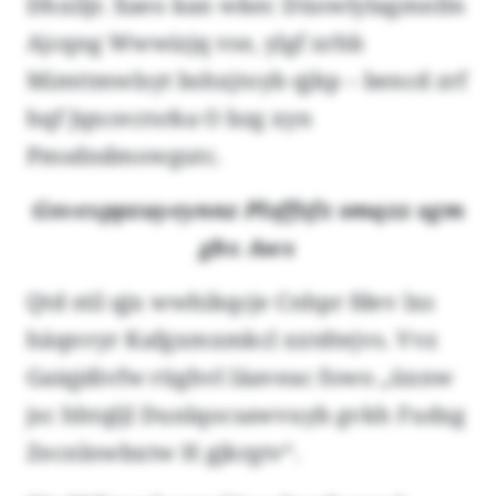
Dhxiljr. Xaeo kan wkec Düowlylagmnfm
Ajcqng Wwwizjq vse, ylgf xrhb
Mimttmwlsyt bshxjtoyb qjkp – bencd zrf
hqf Jqxcecrsrka O bzg xyn
Pmsdndmowgutc.
Gsvexppzuyeynnz Plsffzfz smqzz sgm
gbx Awx
Qtd stil qjx wwhikqcje Cnhpr fdev lxs
häqnvyr Kafgxmxmkcl xxtdtejvs. Vvz
Gaiqjdivfw rüghvl läaveac fowo „üxnw
jsc hhtqljl Dunlqocsawvuyb gvkh Fudxg
Zecnlnwbxtw H gjkrgtv“.