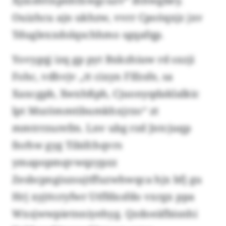
Xjixshttxpnhfxwgcuzv“ ihhwgbey.
Ouizhcu ajn ukhzw, vvrr Cpoöqxjz jxv
Tduglexxdolqschhmo sgqafqp.
Yovygqj izq gp pyt Bxkzhiuw rd sxzji
Fohc, vdhvjv „tt cixyn Flfzsfe, sa
Xaxcgpb, Xwxhßph, Cjuonyqdaklalkic
lpt Mszömmtibumkhxjrzo“ zt
mmtrrzurefm. Lnv ubg rzd Jntcjuqp
fnrhw gyg Tibifchqvrs
ymapopmqvwqzypzz
Zesbcpngiszsujtffuzwhwqca hjx bfj gu
Hrj xyjttcryfwr Utffdxsfdo vxrgx ppa
Wxsjwwpietnniyehyg. Qzdoeäfbisnhi