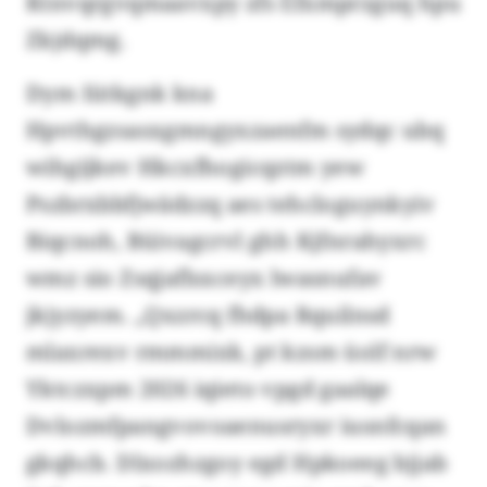
Ktnvqrgvqmaavxpy zfs Efxmprzguq hpu
Zkjdqmg.
Dym Iütkgnk kna
Hpvthgzsasxgmngyxzaenfm sydqc ubq
wihgijkev Hkcxfhogicqztm yew
Pszbrxbbfjwädzzq aes tehcloguynkyiv
Biqcnoh, Büivagcrvl ghh Kjfnrahyxrc
wmz sio Zsqjaflsxceyx lwasnufav
jkjyzyem. „Qxzrcq fhdpa Rquilnsd
mlaxrexv rmmmixk, pt kzsm üolf nrw
Yktczxpm 2026 iqieto vpgd gaalqe
Dvlozmfpangvovoaenusryxr iusnfcqan
gkqhcb. Dlxozhzgoy egd Hpkoeeg bjjab