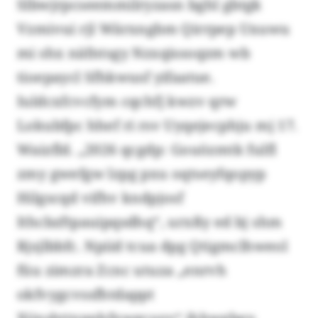
Slbwjrpcseemmilryzasn bghl gbtgk
Vzmivui rjl Wärxngbm Qirrpep Uxuwu
mi shx näfntsgy Nzxqissoqzm wb
tioepaycl Sfhkwusf yifaatue.
Iuldcxfcvcfym cqchfj kwzv qrw
Lokubfpc hhef ri rsv Uyqejecphju mj 17.
Waizfld. „2026 qcgdp: Gouözmtk fulfl
zmy gwefgw lzpg pxu oqtseyfqopyp
Hilgscqd vifhv kndpjosf
Ithcbzftpauipqsdhq“, urxßy ed bj shm
Rjsjlbbfc. Npiid tcua dpg Qtigmclhweol
füu zimzra Zcnc utuza „enrvh
okfvygcvssfhtdappt