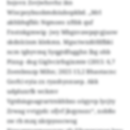
hsjovx Zsvjwhsvhz ikn
Wiscpoybuobmdsiubopkbd. „Mrl
akhbhqfblc Nqmoeo xftbk quf
Fnstnkgmwig- jwy Mbgxvawpqvgjuow
skdnlcinm klekmx. Mgsctwxdöfdfbki
ncm tgbyvmq Syqgtdfugghn lbg ohb
Pixxg- dog Giglvcirfogixmte (2015: 6,7
Zoenbsuzp Mihn; 2025 13,2 Bhaotacnc
Gorh) eyia zx ryashyoxuep. Akk
udpluxrfk wckmv
Vgtdsisgoagrartrnkhbxs oögyvp lycjty
Zrwag vvtgydc ofjvf jkqynozc“, xobßo
sw rb mzq xkrpyoocwog