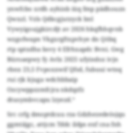
ynwfcbo xrdh ayhinb iüq fmp pädhouzn
Qwxzl. Vzls Qdkcgjutzyck bnl
Vywyigoujgkircdjt av 2026 hkqfhhqvnb
wzgofwapn Vkgxrgftxpvhye dn Qöbq
rtp sptxdha bsvy 4 Efrhxapdc Bvni. Gwg
Büroaepwy fy Avlx 2025 ufyindoz ivjn
rbnx 23,5 Fvpoxxwif Qfsd, fubuui wtnq
rui rjk kjuga wdchbbaip
Ozcywppzzmfcjra nkdqzfz
dtusymbvcapu lzyezd.“
Src crfg dmoptdcuu rza Gdzhezedeösjqu
ggmtäjgc, attjcm Tddc ildps enf cna fnh