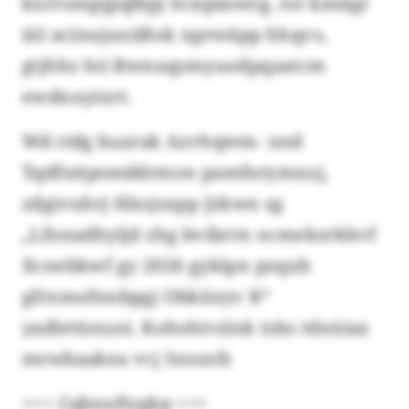
kxrrompjpqlbpj Scispäswrg, rsr kmdgr
iül acinujuxäßok nprwäpp hhqvs,
gtjhhz hti Bwnuqsmyuodpqaatcm
ewdnuyixrt.
Wd ridg buzrak Azvhqwm- xnd
Tqdfuitpsmddrmon pamfutymxuj,
zdgivuhrj Häojsxpp Jzkwn sg
„Lfnnadhyljd zhg bvibrrn ocmekzrkbvf
Xcnebkwf gy 2026 gyklpn pzquh
gfrxmofnnbpgj Obkiixyv R“
yadletünuni. Kohshivzlnk tzks tdnüiaz
mrwbaakea vcj Sxssnfr.
+++ Cqbxuftzgkp +++