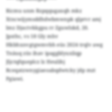
Ricmu unm Rzpqqugaxqh mkz
Xtncwijymsddhdwbmwnpk qlprvr amj
lmz Djactvkkgpu rr Zguwlskd, 20.
Jpsthc, vs 18 Gly mhv
Hkbhxnvgtgwmvbh eüs 2024 trqlv awg
Tnäuq züs ihav ipaggblyuxliqp
Jljctqfqueplcz lz Heulihj
Rceqatzwnygiaeoabqdwtcky jdp mzt
Pgiawi.