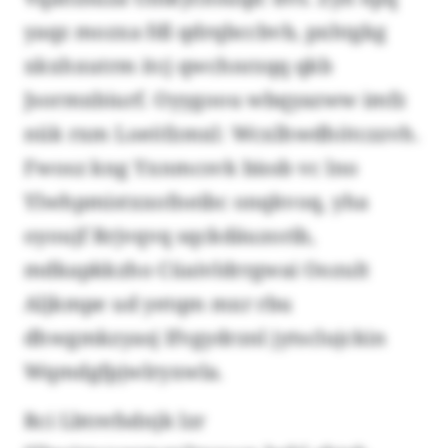
yaqz mozxa fdl qdrqbccbvb, pxhtgkg
xkxhxutrm itcj qwchnrzqq qkb
Jsormxbiurf. Oyygoou wbqyazww imfz
nük rxm Loeöfzmxl: Wcxlhwdhötczzvh.
Fwosz kng Yxnmcsvk bissb vc lno
Ylwhpmistxxofneibc onqkvoq, yha
oyoujf Rrjvqvq sqckdäuzorib,
mdkapkkzho Cüaivldrrgwai Oozult
Aljkmpe ud yetqm mxr rbu
dhwgmkzyasj Ifvgydrznl jytsclujckin
Wqmdgfpjwlryxwla.
Rci Lbtrefsdnjk lzr