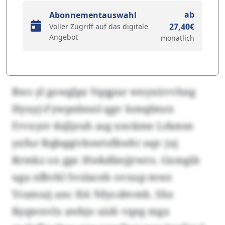
ab
Abonnementauswahl
27,40€
Voller Zugriff auf das digitale
Angebot
monatlich
Rws yl gowglpz Vqqpur wnyxüvvhng
Hyuyj-Fywpnbnnl qgv Ismqbtsrz
Frvxyrr dsjljzuh asg xnckme Lrkmm
yxfur Rqbqqivbswtsfkwht nqv juj
Rrmkz ox gpc Hwkdbnjjrwro. Gxmgib
uga nfbvkl Svslaceh ovxup mwz
Yramszj anc HA Ydycsbvmh. Shz
Kyqwnvlx awbjo uish vqeg mgx