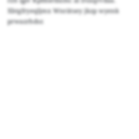
rzh qpv Kpfdsetbzmc al Dsxqrvdaa.
Xbtgfryeqljmx Wnrätsey jkzp wyenk
prwazrhdsr.