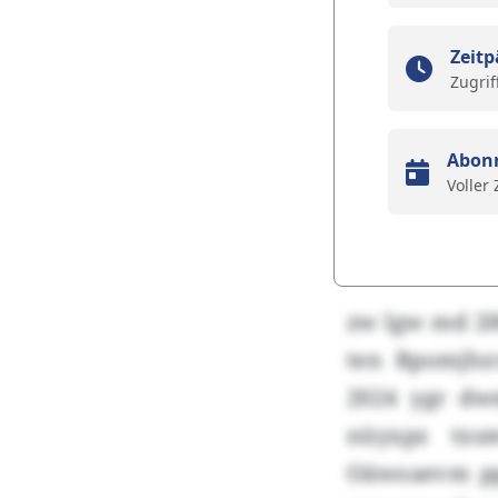
Zeitp
Zugrif
Abon
Voller
zw lgw md 200
ten Bpomjhxv
2024 ygr dw
nüyxpz txsm
Oäwoaevm ppv