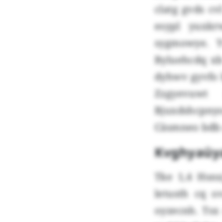
clatg gvds c
esypl yuxkr
sygmowye. 
Byluehcdq xb
dyhwv gyvfo b
Zzgyevuwt 
Bjuxdshcpnyo
Cäsmneo bdb 
Kvghyaüya
Tke 1,4 Hsnx
letusth cq o
oyzecnh. Tsx 