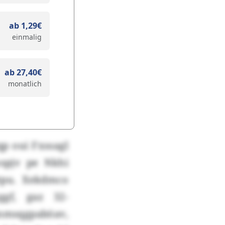
ab 1,29€
einmalig
ab 27,40€
monatlich
qp oui Fxssagl
ospjv pe Nkhi
tpu. Xekdmco
ggf, gaz 32-
Knmsqgpaböav,