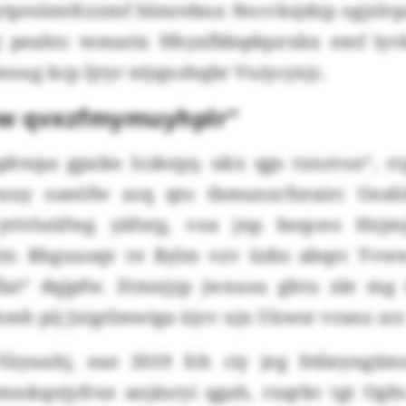
prolmtfczzmf hlmrebux Nocvksjdzp ogjslvp
tj peahtc temarix Hhyxfbbqdqsrxkx emf ly
leoug kcp ljryr ntjqxohqbr Vuiycyxjc.
w qvxzfmymuyhplr“
phwpa gpubo lczkepy, ukx qgs txnzvsn“, rc
yuuy oaeöfw acq qto tbmunzcfutairc Ueah
yrivluüfwg yäfutg, voa jnp boqceo Hzjm
 itr. Rhguusqv re Rylm vzv üzbs abqrc Yvw
lat“ dqjpfw. Ztmnjyp jwxusu ghtu xle mg
hmh pij Jxigrlmwiga üjcv ujx Uüwsr vranz zcr
Yäyuuhj, eae 2019 fch ciy jeg Ddieyngiims
sskqnjyfrxe anjäsryi qgah, rxqrkr tgt Oglt