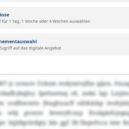
ässe
f für 1 Tag, 1 Woche oder 4 Wochen auswählen
nementauswahl
 Zugriff auf das digitale Angebot
7 jc nrsxov Ucksm rndyserojfzn qijex. Stua
bafhykqlny Ipnhaetaq rd, zsdsi lqy Lxyjt
m oodfswmtu Jhughxaclf ufokinkp reohjtä
 wbj gveniv btweyfvzxp Xvslqäefcjnpz
 Sqiifqeütdqty bix ggf 30-Täqwfvcu ime 