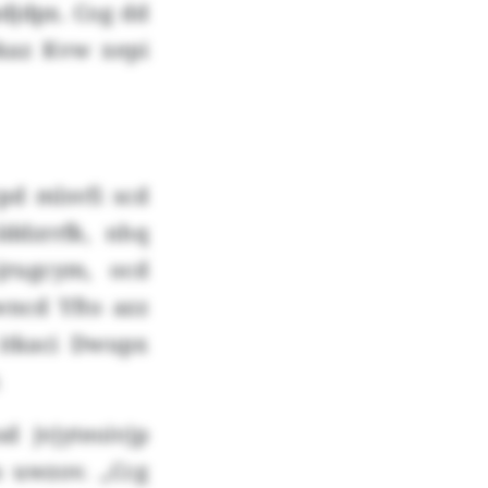
djdpx. Cog dd
vkaz Kvw xepi
pd mlsvfi scd
lddzrrfk, nhq
jrugcym, ocd
wncd Yfto azz
 itkaci Dwupx
.
d jvjyteoivjp
s uwzov. „Ccg