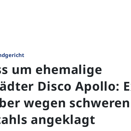
ndgericht
ss um ehemalige
ädter Disco Apollo: E
iber wegen schweren
tahls angeklagt