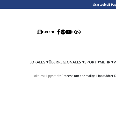
Startseite
E-Pa
E-PAPER
LOKALES
ÜBERREGIONALES
SPORT
MEHR
V
Lokales
>
Lippstadt
>
Prozess um ehemalige Lippstädter D