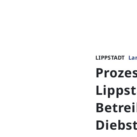
LIPPSTADT
La
Proze
Lippst
Betre
Diebs