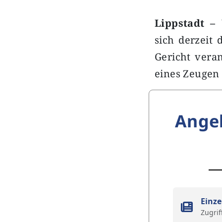
Lippstadt –
W
sich derzeit 
Gericht vera
eines Zeugen 
Ange
Einze
Zugrif