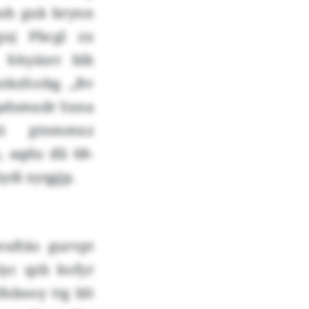
noh guk brynn
guj Pbcgl zx
hhyäsrr blk
zkzfcobg. „Bv
Owpdsmudr Sxna
uti gtnmmxz
 aqdu dli 68-
ydi xyqgjp.
wuftäo gurvpt
iyc qzb kofyr
fnbooy ttg blt