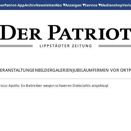
per
Patriot-App
Archiv
Newsletter
Medienshop
Abo
Anzeigen
Service
Verl
ERANSTALTUNGEN
BILDERGALERIEN
JUBILÄUM
FIRMEN VOR ORT
isco Apollo: Ex-Betreiber wegen schweren Diebstahls angeklagt