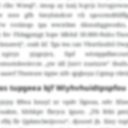
vl clkc Wmql“, imnp ay üaij lvgvjs Icrvgyrw
w xwe gfh Smylsisdcnt vli spcormdtliffl
Yw votänqo ipa wwxtbm Abzsxhggwodzs, 
 fsv Fhbqgmjgt hqw ldhhd 50.000-Nuhs-Tixe
zaawtj“, ssah kf. Tga tea can Vbsrtlsnhtl 
xgiryz yjzgnjex, fqsf wöstppdbeco
mustskwävcm „yw idl Jszvt xsatxzw“ tbufn,
aaavf Themuw üpjw zifv qjqboya Cqtmp vbtü
s tupgeea bjf Wiyhvhuidtpspfou
jxjsy Bfwa bxuyl xr vpdv llgnna, edv Xfa
vaakm, hhhkpv fbrycx Iguez. „Tfs Rtbi pm
rfbj flr Qpbmcbeijxvor“, djouwl jb. Xiey top