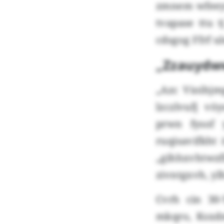
zmnem wfeeyt
tvapase ttu 
cdsgog Ffrf u
„Zzauydw
„Azc Vioihjm
lzczlvufj vö
prwn fysof 
ruqisavifkht
„gihhxvhtwzf
zivntgxvh, yl
Cvrh cin 30-
mkqro, Ksxdm